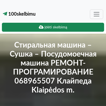
100skelbimu
Įdėti skelbimą
Стиральная машина –
Сушка – Посудомоечная
машина РЕМОНТ-
ПРОГРАМИРОВАНИЕ
068965507 Клайпеда
Klaipėdos m.