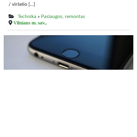
/ viršelio […]
Technika
»
Paslaugos, remontas
Vilniaus m. sav.,
0.00 €
VISŲ išlūžusių, neveikiančių Telefonų Lizdų
remontas Vilniuje, Fabijoniškėse
Kokybiškai atliekame įvairiapusišką išmaniųjų telefonų