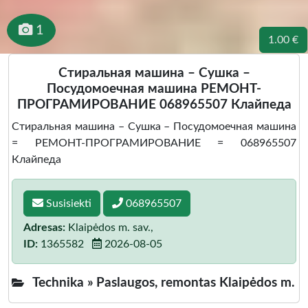
1
1.00 €
Стиральная машина – Сушка –
Посудомоечная машина РЕМОНТ-
ПРОГРАМИРОВАНИЕ 068965507 Клайпеда
Стиральная машина – Сушка – Посудомоечная машина
= РЕМОНТ-ПРОГРАМИРОВАНИЕ = 068965507
Клайпеда
Susisiekti
068965507
Adresas:
Klaipėdos m. sav.,
ID:
1365582
2026-08-05
Technika »
Paslaugos, remontas Klaipėdos m.