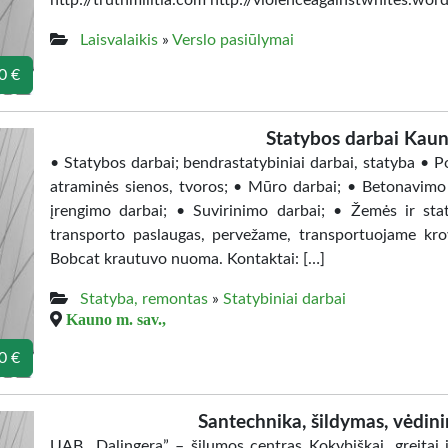
http://truthmilitia.com http://violenceagainstwhites.wo
Laisvalaikis
»
Verslo pasiūlymai
0 €
Statybos darbai Kau
• Statybos darbai; bendrastatybiniai darbai, statyba • Poli
atraminės sienos, tvoros; • Mūro darbai; • Betonavimo d
įrengimo darbai; • Suvirinimo darbai; • Žemės ir stat
transporto paslaugas, pervežame, transportuojame kr
Bobcat krautuvo nuoma. Kontaktai: […]
Statyba, remontas
»
Statybiniai darbai
Kauno m. sav.,
0 €
Santechnika, šildymas, vėdin
UAB „Dalingera” – šilumos centras Kokybiškai, greitai i