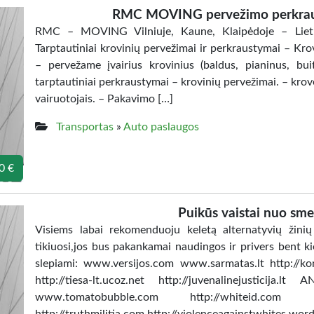
RMC MOVING pervežimo perkra
RMC – MOVING Vilniuje, Kaune, Klaipėdoje – Lietu
Tarptautiniai krovinių pervežimai ir perkraustymai – Kro
– pervežame įvairius krovinius (baldus, pianinus, bui
tarptautiniai perkraustymai – krovinių pervežimai. – kro
vairuotojais. – Pakavimo […]
Transportas
»
Auto paslaugos
0 €
Puikūs vaistai nuo sm
Visiems labai rekomenduoju keletą alternatyvių žinių 
tikiuosi,jos bus pakankamai naudingos ir privers bent k
slepiami: www.versijos.com www.sarmatas.lt http://kome
http://tiesa-lt.ucoz.net http://juvenalinejusticija
www.tomatobubble.com http://whiteid.com htt