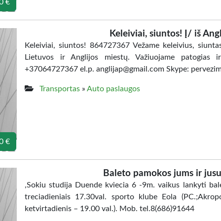
0 €
Keleiviai, siuntos! Į/ iš An
Keleiviai, siuntos! 864727367 Vežame keleivius, siuntas
Lietuvos ir Anglijos miestų. Važiuojame patogias i
+37064727367 el.p. anglijap@gmail.com Skype: pervezima
Transportas
»
Auto paslaugos
0 €
Baleto pamokos jums ir jus
,Sokiu studija Duende kviecia 6 -9m. vaikus lankyti ba
treciadieniais 17.30val. sporto klube Eola (PC.;Akropo
ketvirtadienis – 19.00 val.). Mob. tel.8(686)91644