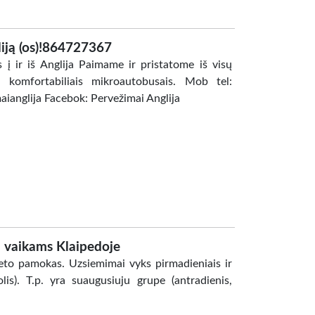
gliją (os)!864727367
 į ir iš Anglija Paimame ir pristatome iš visų
r komfortabiliais mikroautobusais. Mob tel:
ianglija Facebok: Pervežimai Anglija
u vaikams Klaipedoje
leto pamokas. Uzsiemimai vyks pirmadieniais ir
lis). T.p. yra suaugusiuju grupe (antradienis,