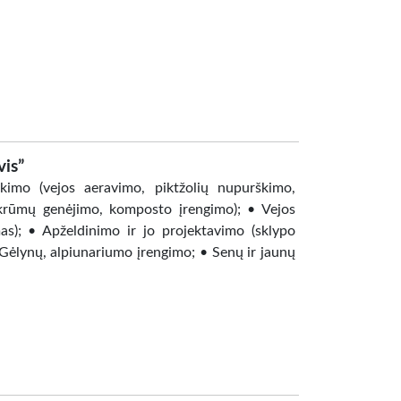
is”
imo (vejos aeravimo, piktžolių nupurškimo,
 krūmų genėjimo, komposto įrengimo); • Vejos
as); • Apželdinimo ir jo projektavimo (sklypo
Gėlynų, alpiunariumo įrengimo; • Senų ir jaunų