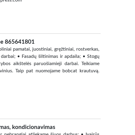
rdpress.com
ne 865641801
niai pamatai, juostiniai, gręžtiniai, rostverkas,
arbai; • Fasadų šiltinimas ir apdaila; • Stogų
ybos aikštelės paruošiamieji darbai. Teikiame
ovinius. Taip pat nuomojame bobcat krautuvą.
imas, kondicionavimas
r nebrangiai atliekame šiuos darbus: • Įvairūs