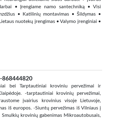
 darbai • Įrengiame namo santechniką • Visi
amzdžius • Katilinių montavimas • Šildymas •
ietaus nuotekų įrengimas • Valymo įrenginiai •
s-868444820
 bei Tarptautiniai kroviniu pervežimai ir
ipėdoje. -tarptautiniai krovinių pervežimai,
austome įvairius krovinius visoje Lietuvoje,
as iš europos. -Siuntų pervežimas iš Vilniaus į
s. Smulkių krovinių gabenimas Mikroautobusais,