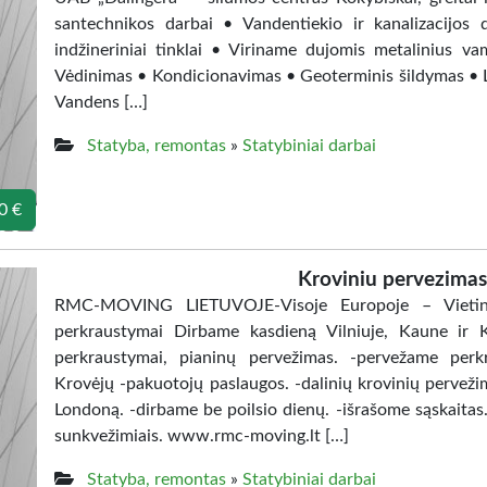
santechnikos darbai • Vandentiekio ir kanalizacijos
indžineriniai tinklai • Viriname dujomis metalinius v
Vėdinimas • Kondicionavimas • Geoterminis šildymas • L
Vandens […]
Statyba, remontas
»
Statybiniai darbai
0 €
Kroviniu pervezima
RMC-MOVING LIETUVOJE-Visoje Europoje – Vietiniai
perkraustymai Dirbame kasdieną Vilniuje, Kaune ir Kla
perkraustymai, pianinų pervežimas. -pervežame perkr
Krovėjų -pakuotojų paslaugos. -dalinių krovinių pervežim
Londoną. -dirbame be poilsio dienų. -išrašome sąskaita
sunkvežimiais. www.rmc-moving.lt […]
Statyba, remontas
»
Statybiniai darbai