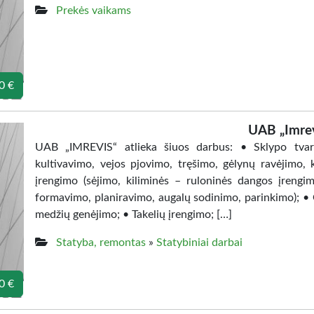
Prekės vaikams
0 €
UAB „Imrev
UAB „IMREVIS“ atlieka šiuos darbus: • Sklypo tvark
kultivavimo, vejos pjovimo, tręšimo, gėlynų ravėjimo,
įrengimo (sėjimo, kiliminės – ruloninės dangos įrengim
formavimo, planiravimo, augalų sodinimo, parinkimo); • 
medžių genėjimo; • Takelių įrengimo; […]
Statyba, remontas
»
Statybiniai darbai
0 €