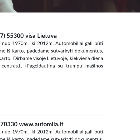
7) 55300 visa Lietuva
nuo 1970m. iki 2012m. Automobiliai gali būti
itome iš karto, padedame sutvarkyti dokumentus,
arto. Dirbame visoje Lietuvoje, kiekviena diena
o centras.lt (Pageidautina su trumpu mašinos
) 70330 www.automila.lt
nuo 1970m. iki 2012m. Automobiliai gali būti
itome iš karto, padedame sutvarkyti dokumentus,