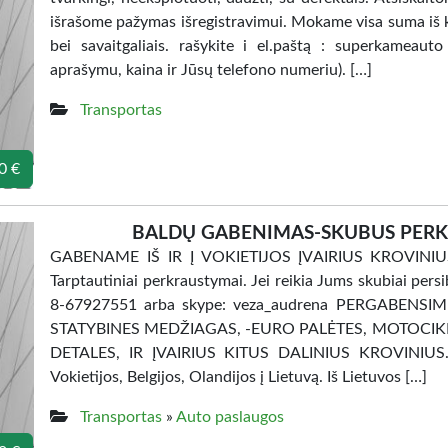
išrašome pažymas išregistravimui. Mokame visa suma iš k
bei savaitgaliais. rašykite i el.paštą : superkameaut
aprašymu, kaina ir Jūsų telefono numeriu). […]
Transportas
0 €
BALDŲ GABENIMAS-SKUBUS PERKR
GABENAME IŠ IR Į VOKIETIJOS ĮVAIRIUS KROVINI
Tarptautiniai perkraustymai. Jei reikia Jums skubiai persib
8-67927551 arba skype: veza_audrena PERGABENSIM
STATYBINES MEDŽIAGAS, -EURO PALĖTES, MOTOCIK
DETALES, IR ĮVAIRIUS KITUS DALINIUS KROVINIU
Vokietijos, Belgijos, Olandijos į Lietuvą. Iš Lietuvos […]
Transportas
»
Auto paslaugos