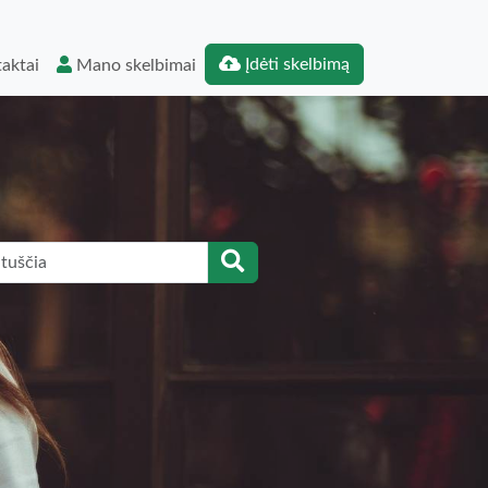
Įdėti skelbimą
aktai
Mano skelbimai