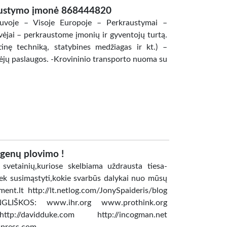
ustymo įmonė 868444820
voje – Visoje Europoje – Perkraustymai –
vėjai – perkraustome įmonių ir gyventojų turtą.
tinę techniką, statybines medžiagas ir kt.) –
vėjų paslaugos. -Krovininio transporto nuoma su
egenų plovimo !
svetainių,kuriose skelbiama uždrausta tiesa-
iek susimąstyti,kokie svarbūs dalykai nuo mūsų
nt.lt http://lt.netlog.com/JonySpaideris/blog
.lt ANGLIŠKOS: www.ihr.org www.prothink.org
p://davidduke.com http://incogman.net