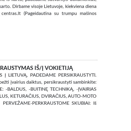
arto. Dirbame visoje Lietuvoje, kiekviena diena
o centras.lt (Pageidautina su trumpu mašinos
AUSTYMAS IŠ/Į VOKIETIJĄ
US Į LIETUVĄ, PADEDAME PERSIKRAUSTYTI.
ežti įvairius daiktus, persikraustyti sambinkite:
E: -BALDUS, -BUITINĘ TECHNIKĄ, -ĮVAIRIAS
LUS, KETURAČIUS, DVIRAČIUS, AUTO-MOTO
S. PERVEŽAME-PERKRAUSTOME SKUBIAI: Iš