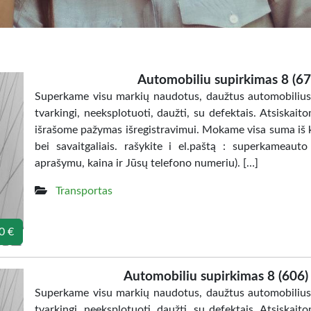
Automobiliu supirkimas 8 (67
Superkame visu markių naudotus, daužtus automobilius 
tvarkingi, neeksplotuoti, daužti, su defektais. Atsiska
išrašome pažymas išregistravimui. Mokame visa suma iš k
bei savaitgaliais. rašykite i el.paštą : superkameaut
aprašymu, kaina ir Jūsų telefono numeriu). […]
Transportas
0 €
Automobiliu supirkimas 8 (606
Superkame visu markių naudotus, daužtus automobilius 
tvarkingi, neeksplotuoti, daužti, su defektais. Atsiska