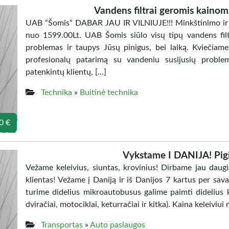
Vandens filtrai geromis kainomis
UAB “Šomis“ DABAR JAU IR VILNIUJE!!! Minkštinimo ir ge
nuo 1599.00Lt. UAB Šomis siūlo visų tipų vandens filt
problemas ir taupys Jūsų pinigus, bei laiką. Kviečiame
profesionalų patarimą su vandeniu susijusių proble
patenkintų klientų, […]
Technika
»
Buitinė technika
0 €
Vykstame I DANIJA! Pigi
Vežame keleivius, siuntas, krovinius! Dirbame jau daug
klientas! Vežame į Daniją ir iš Danijos 7 kartus per sav
turime didelius mikroautobusus galime paimti didelius kr
dviračiai, motociklai, keturračiai ir kitka). Kaina keleiviui 
Transportas
»
Auto paslaugos