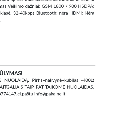
vimas Veikimo dažniai: GSM 1800 / 900 HSDPA:
 klasė, 32-40kbps Bluetooth: nėra HDMI: Nėra
…]
IŪLYMAS!
NUOLAIDĄ. Pirtis+nakvynė+kubilas -400Lt
Lt SAVAITGALIAIS TAIP PAT TAIKOME NUOLAIDAS.
8774147,el.paštu info@pakalne.lt