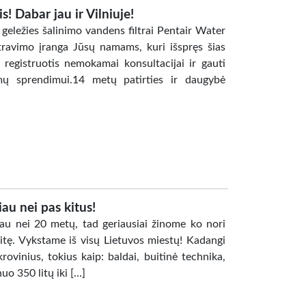
! Dabar jau ir Vilniuje!
ležies šalinimo vandens filtrai Pentair Water
ravimo įranga Jūsų namams, kuri išspręs šias
 registruotis nemokamai konsultacijai ir gauti
mų sprendimui.14 metų patirties ir daugybė
au nei pas kitus!
iau nei 20 metų, tad geriausiai žinome ko nori
aitę. Vykstame iš visų Lietuvos miestų! Kadangi
ovinius, tokius kaip: baldai, buitinė technika,
nuo 350 litų iki […]