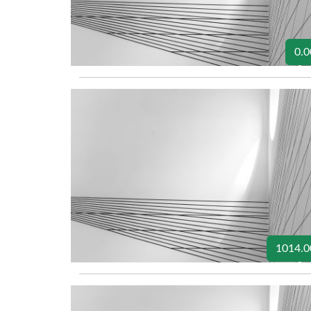
0.0
1014.0