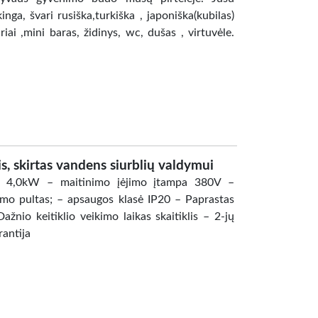
ga, švari rusiška,turkiška , japoniška(kubilas)
ai ,mini baras, židinys, wc, dušas , virtuvėle.
s, skirtas vandens siurblių valdymui
 iki 4,0kW – maitinimo įėjimo įtampa 380V –
ymo pultas; – apsaugos klasė IP20 – Paprastas
žnio keitiklio veikimo laikas skaitiklis – 2-jų
rantija