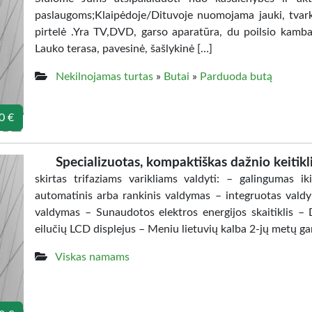
paslaugoms;Klaipėdoje/Dituvoje nuomojama jauki, tvarkin
pirtelė .Yra TV,DVD, garso aparatūra, du poilsio kambari
Lauko terasa, pavesinė, šašlykinė […]
Nekilnojamas turtas
»
Butai
»
Parduoda butą
0 €
Specializuotas, kompaktiškas dažnio keitikli
skirtas trifaziams varikliams valdyti: – galingumas
automatinis arba rankinis valdymas – integruotas vald
valdymas – Sunaudotos elektros energijos skaitiklis – Da
eilučių LCD displejus – Meniu lietuvių kalba 2-jų metų ga
Viskas namams