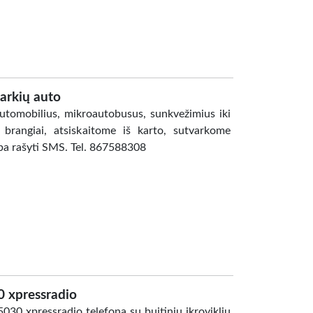
arkių auto
tomobilius, mikroautobusus, sunkvežimius iki
rangiai, atsiskaitome iš karto, sutvarkome
ba rašyti SMS. Tel. 867588308
 xpressradio
030 xpressradio telefona su buitiniu ikrovikliu