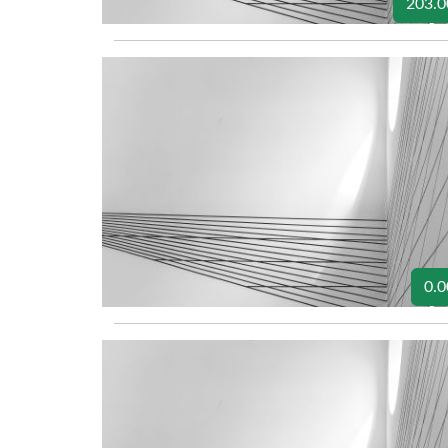
203.0
0.0