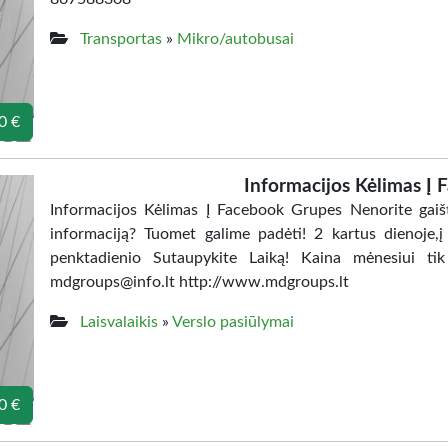
Transportas
»
Mikro/autobusai
0 €
Informacijos Kėlimas Į
Informacijos Kėlimas Į Facebook Grupes Nenorite gaišti
informaciją? Tuomet galime padėti! 2 kartus dienoje,į
penktadienio Sutaupykite Laiką! Kaina mėnesiui ti
mdgroups@info.lt http://www.mdgroups.lt
Laisvalaikis
»
Verslo pasiūlymai
0 €