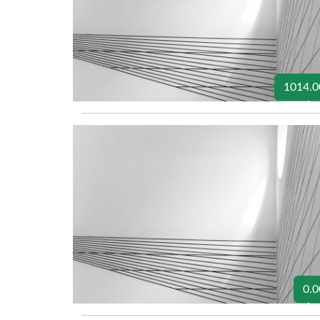
1014.0
0.0