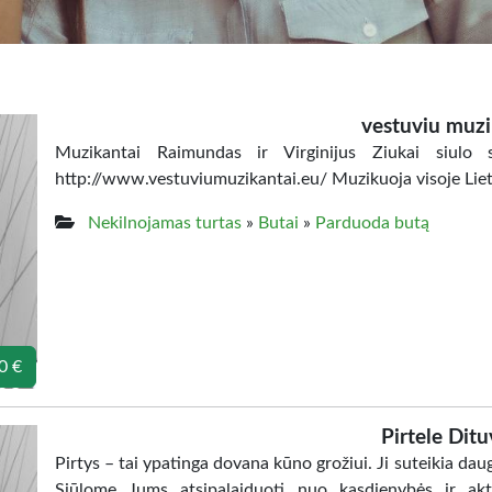
vestuviu muzi
Muzikantai Raimundas ir Virginijus Ziukai siulo 
http://www.vestuviumuzikantai.eu/ Muzikuoja visoje Liet
Nekilnojamas turtas
»
Butai
»
Parduoda butą
0 €
Pirtele Ditu
Pirtys – tai ypatinga dovana kūno grožiui. Ji suteikia da
Siūlome Jums atsipalaiduoti nuo kasdienybės ir ak