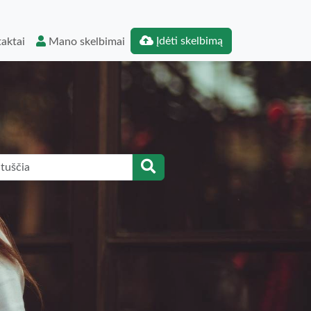
Įdėti skelbimą
aktai
Mano skelbimai