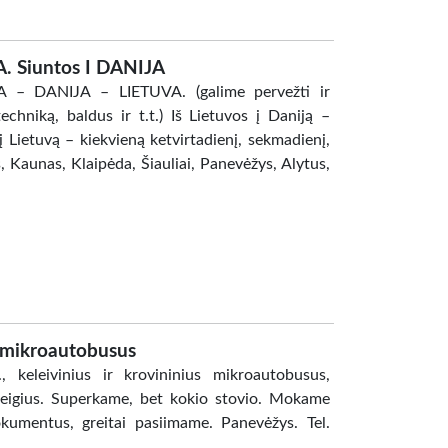
. Siuntos I DANIJA
UVA – DANIJA – LIETUVA. (galime pervežti ir
echniką, baldus ir t.t.) Iš Lietuvos į Daniją –
 į Lietuvą – kiekvieną ketvirtadienį, sekmadienį,
s, Kaunas, Klaipėda, Šiauliai, Panevėžys, Alytus,
 mikroautobusus
eleivinius ir krovininius mikroautobusus,
ureigius. Superkame, bet kokio stovio. Mokame
okumentus, greitai pasiimame. Panevėžys. Tel.