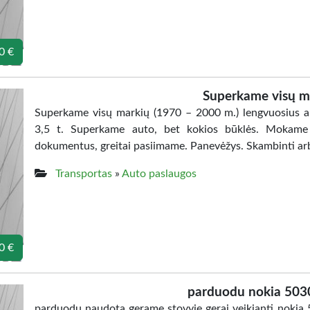
0 €
Superkame visų m
Superkame visų markių (1970 – 2000 m.) lengvuosius au
3,5 t. Superkame auto, bet kokios būklės. Mokame b
dokumentus, greitai pasiimame. Panevėžys. Skambinti ar
Transportas
»
Auto paslaugos
0 €
parduodu nokia 5030
parduodu naudota gerame stovyje gerai veikianti nokia 5