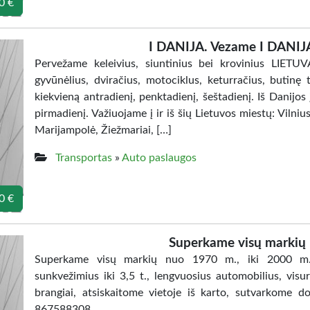
0 €
I DANIJA. Vezame I DANIJA
Pervežame keleivius, siuntinius bei krovinius LIET
gyvūnėlius, dviračius, motociklus, keturračius, butinę t
kiekvieną antradienį, penktadienį, šeštadienį. Iš Danijos
pirmadienį. Važiuojame į ir iš šių Lietuvos miestų: Vilniu
Marijampolė, Žiežmariai, […]
Transportas
»
Auto paslaugos
0 €
Superkame visų markių
Superkame visų markių nuo 1970 m., iki 2000 m., k
sunkvežimius iki 3,5 t., lengvuosius automobilius, vis
brangiai, atsiskaitome vietoje iš karto, sutvarkome d
867588308