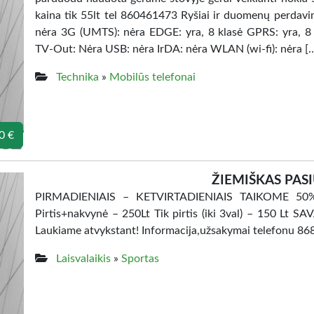
kaina tik 55lt tel 860461473 Ryšiai ir duomenų perda
nėra 3G (UMTS): nėra EDGE: yra, 8 klasė GPRS: yra, 8
TV-Out: Nėra USB: nėra IrDA: nėra WLAN (wi-fi): nėra [
Technika
»
Mobilūs telefonai
0 €
ŽIEMIŠKAS PAS
PIRMADIENIAIS – KETVIRTADIENIAIS TAIKOME 50% 
Pirtis+nakvynė – 250Lt Tik pirtis (iki 3val) – 150 
Laukiame atvykstant! Informacija,užsakymai telefonu 86
Laisvalaikis
»
Sportas