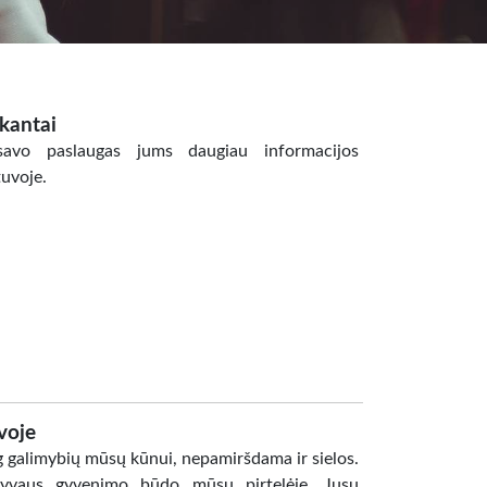
kantai
savo paslaugas jums daugiau informacijos
uvoje.
voje
ug galimybių mūsų kūnui, nepamiršdama ir sielos.
tyvaus gyvenimo būdo mūsų pirtelėje. Jusu