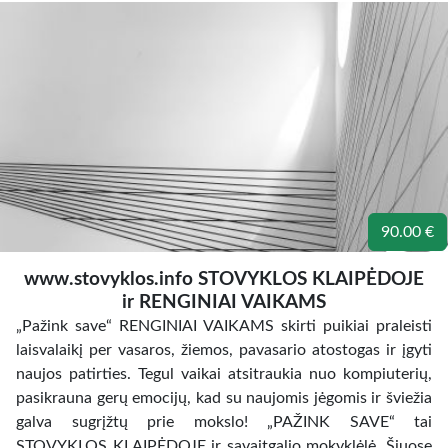
90.00 €
www.stovyklos.info STOVYKLOS KLAIPĖDOJE
ir RENGINIAI VAIKAMS
„Pažink save“ RENGINIAI VAIKAMS skirti puikiai praleisti
laisvalaikį per vasaros, žiemos, pavasario atostogas ir įgyti
naujos patirties. Tegul vaikai atsitraukia nuo kompiuterių,
pasikrauna gerų emocijų, kad su naujomis jėgomis ir šviežia
galva sugrįžtų prie mokslo! „PAŽINK SAVE“ tai
STOVYKLOS KLAIPĖDOJE ir savaitgalio mokyklėlė. Šiuose