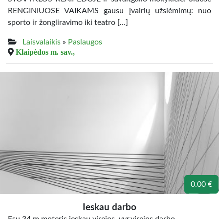
RENGINIUOSE VAIKAMS gausu įvairių užsiėmimų: nuo
sporto ir žongliravimo iki teatro […]
Laisvalaikis
»
Paslaugos
Klaipėdos m. sav.,
0.00 €
Ieskau darbo