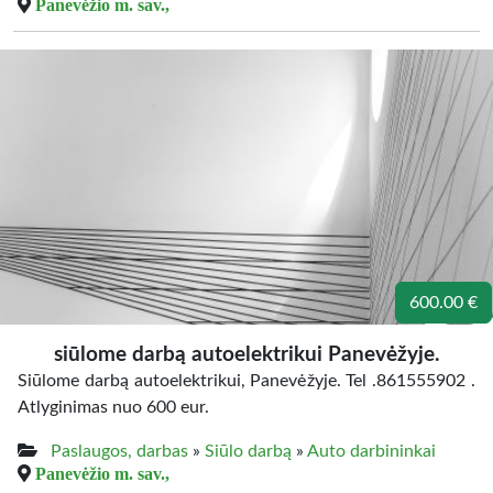
Panevėžio m. sav.,
600.00 €
siūlome darbą autoelektrikui Panevėžyje.
Siūlome darbą autoelektrikui, Panevėžyje. Tel .861555902 .
Atlyginimas nuo 600 eur.
Paslaugos, darbas
»
Siūlo darbą
»
Auto darbininkai
Panevėžio m. sav.,