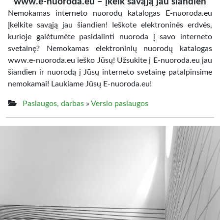
www.e-nuoroda.eu – įkelk savąją jau šiandien
Nemokamas interneto nuorodų katalogas E-nuoroda.eu
Įkelkite savąją jau šiandien! Ieškote elektroninės erdvės,
kurioje galėtumėte pasidalinti nuoroda į savo interneto
svetainę? Nemokamas elektroninių nuorodų katalogas
www.e-nuoroda.eu ieško Jūsų! Užsukite į E-nuoroda.eu jau
šiandien ir nuorodą į Jūsų interneto svetainę patalpinsime
nemokamai! Laukiame Jūsų E-nuoroda.eu!
Paslaugos, darbas
»
Verslo paslaugos