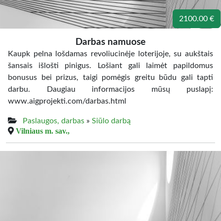
2100.00 €
Darbas namuose
Kaupk pelna lošdamas revoliucinėje loterijoje, su aukštais
šansais išlošti pinigus. Lošiant gali laimėt papildomus
bonusus bei prizus, taigi pomėgis greitu būdu gali tapti
darbu. Daugiau informacijos mūsų puslapį:
www.aigprojekti.com/darbas.html
Paslaugos, darbas
»
Siūlo darbą
Vilniaus m. sav.,