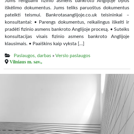
Jums rengdami fizinio asmens bankroto Anglijoje bylos
iškėlimo dokumentus. Jums teliks paruoštus dokumentus
pateikti teismui. Bankrotasanglijoje.co.uk teisininkai –
konsultantai: • Parengs dokumentus, reikalingus iškelti ir
pradėti fizinio asmens bankroto Anglijoje procesą. • Suteiks
konsultacijas visais fizinio asmens bankroto Anglijoje
klausimais. • Paaiškins kaip vyksta […]
Paslaugos, darbas
»
Verslo paslaugos
Vilniaus m. sav.,