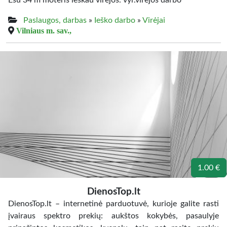
Esu 34 m moteris ieskau virejos. vyr.virejos darbo
Paslaugos, darbas
»
Ieško darbo
»
Virėjai
Vilniaus m. sav.,
1.00 €
DienosTop.lt
DienosTop.lt – internetinė parduotuvė, kurioje galite rasti
įvairaus spektro prekių: aukštos kokybės, pasaulyje