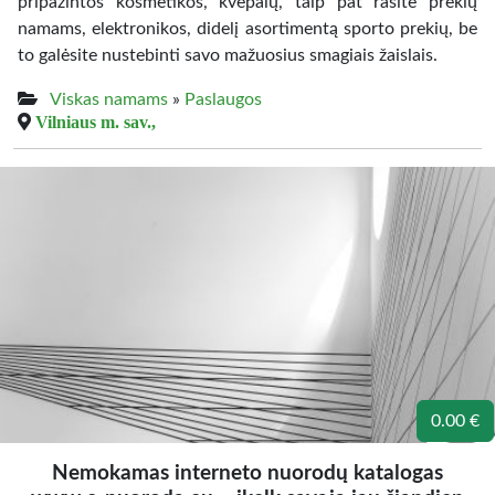
pripažintos kosmetikos, kvepalų, taip pat rasite prekių
namams, elektronikos, didelį asortimentą sporto prekių, be
to galėsite nustebinti savo mažuosius smagiais žaislais.
Viskas namams
»
Paslaugos
Vilniaus m. sav.,
0.00 €
Nemokamas interneto nuorodų katalogas