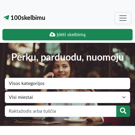
100skelbimu
Įdėti skelbimą
Perku, parduodu, nuomoju