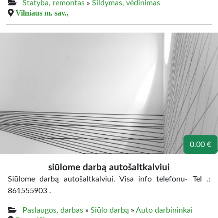
Statyba, remontas
»
Šildymas, vėdinimas
Vilniaus m. sav.,
0.00 €
siūlome darbą autošaltkalviui
Siūlome darbą autošaltkalviui. Visa info telefonu- Tel .:
861555903 .
Paslaugos, darbas
»
Siūlo darbą
»
Auto darbininkai