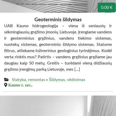
0.00 €
Geoterminis šildymas
UAB Kauno hidrogeologija – viena iš seniausių ir
sėkmingiausių gręžimo įmonių Lietuvoje. Įrengiame vandens
ir geoterminius gręžinius, vandens tiekimo sistemas,
nuotekų sistemas, geoterminio šildymo sistemas. Statome
filtrus, atliekame inžinerinius geologinius tyrinėjimus. Kodėl
verta rinktis mus? Patirtis – vandens gręžinius gręžiame jau
daugiau kaip 50 metų. Greitis – turėdami vieną didžiausių
gręžimo įrengimų parką Lietuvoje, mes […]
Statyba, remontas
»
Šildymas, vėdinimas
Kauno r. sav.,