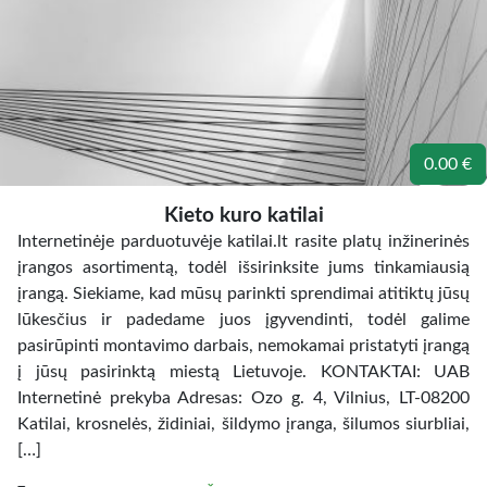
0.00 €
Kieto kuro katilai
Internetinėje parduotuvėje katilai.lt rasite platų inžinerinės
įrangos asortimentą, todėl išsirinksite jums tinkamiausią
įrangą. Siekiame, kad mūsų parinkti sprendimai atitiktų jūsų
lūkesčius ir padedame juos įgyvendinti, todėl galime
pasirūpinti montavimo darbais, nemokamai pristatyti įrangą
į jūsų pasirinktą miestą Lietuvoje. KONTAKTAI: UAB
Internetinė prekyba Adresas: Ozo g. 4, Vilnius, LT-08200
Katilai, krosnelės, židiniai, šildymo įranga, šilumos siurbliai,
[…]