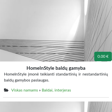
0.00 €
HomeInStyle baldų gamyba
HomeInStyle įmonė teikianti standartinių ir nestandartinių
baldų gamybos paslaugas.
Viskas namams
»
Baldai, interjeras