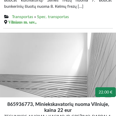
Bobcat kultivatorių/ žemės frezų nuoma 7. Bobcat
bunkerinių šluotų nuoma 8. Kelmų frezų […]
Transportas
»
Spec. transportas
Vilniaus m. sav.,
22.00 €
865936773, Miniekskavatorių nuoma Vilniuje,
kaina 22 eur