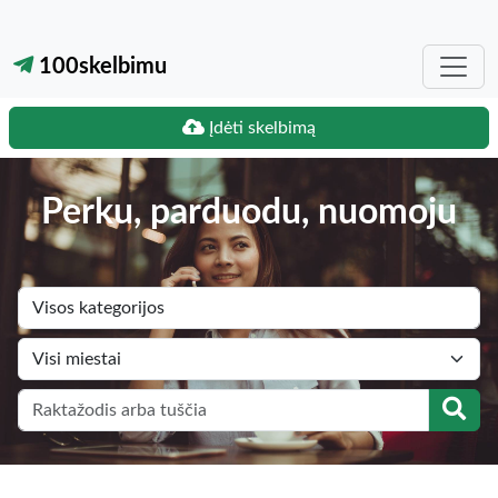
100skelbimu
Įdėti skelbimą
Perku, parduodu, nuomoju