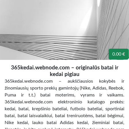
0.00 €
365kedai.webnode.com – originalūs batai ir
kedai pigiau
365kedai.webnode.com – aukščiausios kokybės ir
žinomiausių sporto prekių gamintojų (Nike, Adidas, Reebok,
Puma ir t.t.) batai moterims, vyrams ir vaikams.
365kedai.webnode.com elektroninio katalogo prekės:
kedai, batai, krepšinio bateliai, futbolo bateliai, sportiniai
batai, batai laisvalaikiui, batai treniruotėms, batai bėgimui,
Nike kedai, lauko batai Adidas kedai, žieminiai batai,