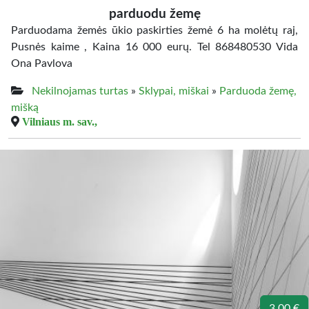
parduodu žemę
Parduodama žemės ūkio paskirties žemė 6 ha molėtų raj,
Pusnės kaime , Kaina 16 000 eurų. Tel 868480530 Vida
Ona Pavlova
Nekilnojamas turtas
»
Sklypai, miškai
»
Parduoda žemę,
mišką
Vilniaus m. sav.,
3.00 €