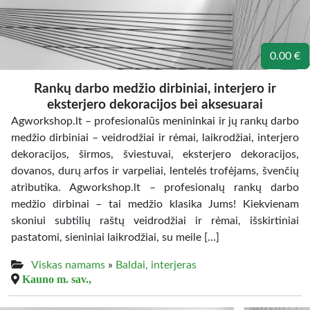
0.00 €
Rankų darbo medžio dirbiniai, interjero ir
eksterjero dekoracijos bei aksesuarai
Agworkshop.lt – profesionalūs menininkai ir jų rankų darbo
medžio dirbiniai – veidrodžiai ir rėmai, laikrodžiai, interjero
dekoracijos, širmos, šviestuvai, eksterjero dekoracijos,
dovanos, durų arfos ir varpeliai, lentelės trofėjams, švenčių
atributika. Agworkshop.lt – profesionalų rankų darbo
medžio dirbinai – tai medžio klasika Jums! Kiekvienam
skoniui subtilių raštų veidrodžiai ir rėmai, išskirtiniai
pastatomi, sieniniai laikrodžiai, su meile […]
Viskas namams
»
Baldai, interjeras
Kauno m. sav.,