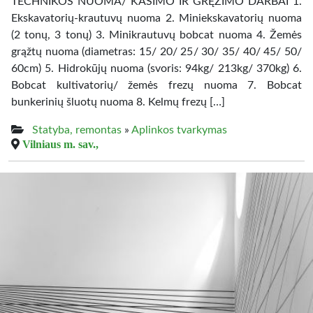
TECHNIKOS NUOMA/ KASIMO IR GRĘŽIMO DARBAI 1.
Ekskavatorių-krautuvų nuoma 2. Miniekskavatorių nuoma
(2 tonų, 3 tonų) 3. Minikrautuvų bobcat nuoma 4. Žemės
grąžtų nuoma (diametras: 15/ 20/ 25/ 30/ 35/ 40/ 45/ 50/
60cm) 5. Hidrokūjų nuoma (svoris: 94kg/ 213kg/ 370kg) 6.
Bobcat kultivatorių/ žemės frezų nuoma 7. Bobcat
bunkerinių šluotų nuoma 8. Kelmų frezų […]
Statyba, remontas
»
Aplinkos tvarkymas
Vilniaus m. sav.,