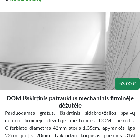
53.00 €
DOM išskirtinis patrauklus mechaninis firminėje
dėžutėje
Parduodamas gražus, išskirtinis sidabro+žalios spalvų
derinio firminėje dėžutėje mechaninis DOM laikrodis.
Ciferblato diametras 42mm storis 1.35cm, apyrankės ilgis
22cm plotis 20mm. Laikrodžio korpusas plieninis 316l