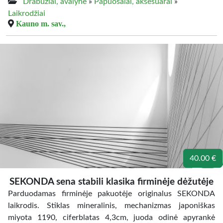
Drabužiai, avalynė
»
Papuošalai, aksesuarai
»
Laikrodžiai
Kauno m. sav.,
40.00 €
SEKONDA sena stabili klasika firminėje dėžutėje
Parduodamas firminėje pakuotėje originalus SEKONDA
laikrodis. Stiklas mineralinis, mechanizmas japoniškas
miyota 1190, ciferblatas 4,3cm, juoda odinė apyrankė