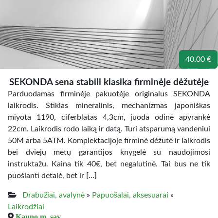
40.00 €
SEKONDA sena stabili klasika firminėje dėžutėje
Parduodamas firminėje pakuotėje originalus SEKONDA
laikrodis. Stiklas mineralinis, mechanizmas japoniškas
miyota 1190, ciferblatas 4,3cm, juoda odinė apyrankė
22cm. Laikrodis rodo laiką ir datą. Turi atsparumą vandeniui
50M arba 5ATM. Komplektacijoje firminė dėžutė ir laikrodis
bei dviejų metų garantijos knygelė su naudojimosi
instruktažu. Kaina tik 40€, bet negalutinė. Tai bus ne tik
puošianti detalė, bet ir […]
Drabužiai, avalynė
»
Papuošalai, aksesuarai
»
Laikrodžiai
Kauno m. sav.,