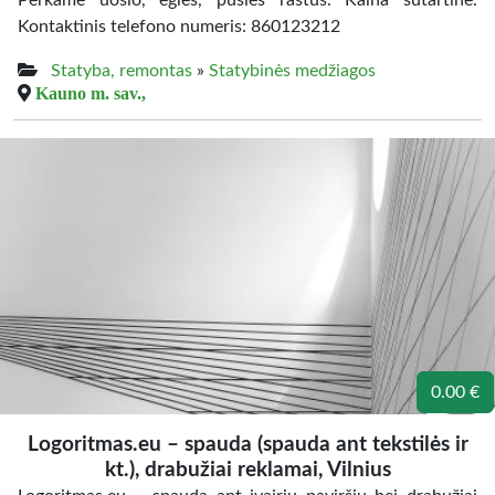
Perkame uosio, eglės, pušies rastus. Kaina sutartinė.
Kontaktinis telefono numeris: 860123212
Statyba, remontas
»
Statybinės medžiagos
Kauno m. sav.,
0.00 €
Logoritmas.eu – spauda (spauda ant tekstilės ir
kt.), drabužiai reklamai, Vilnius