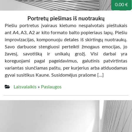
0.00 €
Portretų piešimas iš nuotraukų
Piešiu portretus įvairaus kietumo nespalvotais pieštukais
ant A4, A3, A2 ar kito formato balto popieriaus lapų. Piešiu
improvizacijas, komponuoju detales iš skirtingų nuotraukų.
Savo darbuose stengiuosi perteikti žmogaus emocijas, jo
žavesį, savotišką ir unikalų grožį. Visi darbai yra
koreguojami pagal pageidavimus, galutinis patvirtintas
variantas siunčiamas paštu, per kurjerius arba atiduodamas
gyvai susitikus Kaune. Susidomėjus prašome […]
Laisvalaikis
»
Paslaugos