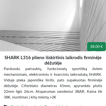
38.00 €
SHARK L316 plieno išskirtinis laikrodis firminėje
dėžutėje
Parduodu patrauklų, funkcionalų sportišką dviem
mechanizmais, elektroniniu ir kvarciniu laikroduką SHARK.
Viduje plaka japoniška širdis, pats supakuotas firminėje
dėžutėje. Ciferblato diametras 45mm, apyrankės plotis
22mm ilgis 26cm. Atsparumas vandeniui 3BAR. Kaina tik
38€, siuntimas į kitą miestą +2€