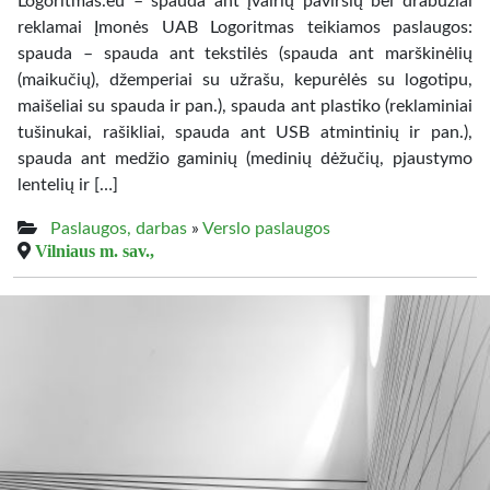
Logoritmas.eu – spauda ant įvairių paviršių bei drabužiai
reklamai Įmonės UAB Logoritmas teikiamos paslaugos:
spauda – spauda ant tekstilės (spauda ant marškinėlių
(maikučių), džemperiai su užrašu, kepurėlės su logotipu,
maišeliai su spauda ir pan.), spauda ant plastiko (reklaminiai
tušinukai, rašikliai, spauda ant USB atmintinių ir pan.),
spauda ant medžio gaminių (medinių dėžučių, pjaustymo
lentelių ir […]
Paslaugos, darbas
»
Verslo paslaugos
Vilniaus m. sav.,