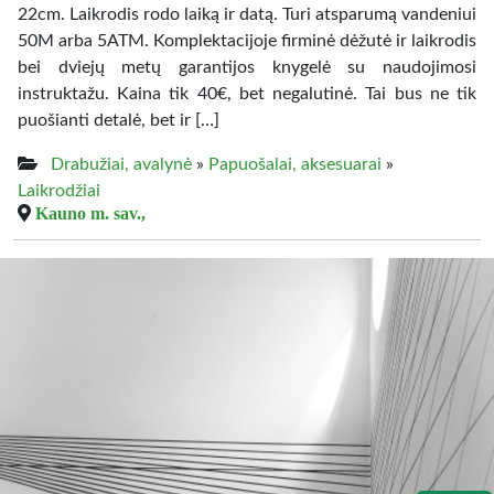
22cm. Laikrodis rodo laiką ir datą. Turi atsparumą vandeniui
50M arba 5ATM. Komplektacijoje firminė dėžutė ir laikrodis
bei dviejų metų garantijos knygelė su naudojimosi
instruktažu. Kaina tik 40€, bet negalutinė. Tai bus ne tik
puošianti detalė, bet ir […]
Drabužiai, avalynė
»
Papuošalai, aksesuarai
»
Laikrodžiai
Kauno m. sav.,