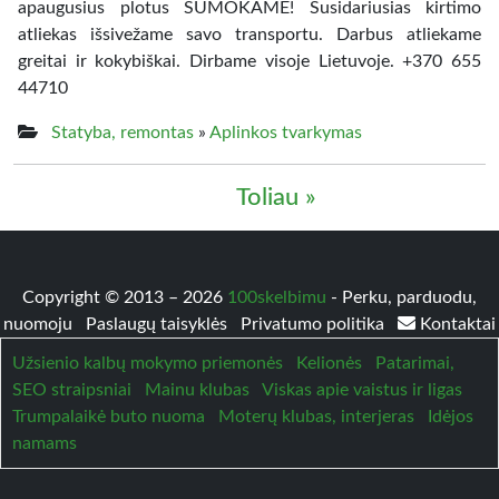
apaugusius plotus SUMOKAME! Susidariusias kirtimo
atliekas išsivežame savo transportu. Darbus atliekame
greitai ir kokybiškai. Dirbame visoje Lietuvoje. +370 655
44710
Statyba, remontas
»
Aplinkos tvarkymas
Toliau »
Copyright © 2013 – 2026
100skelbimu
- Perku, parduodu,
nuomoju
Paslaugų taisyklės
Privatumo politika
Kontaktai
Užsienio kalbų mokymo priemonės
Kelionės
Patarimai,
SEO straipsniai
Mainu klubas
Viskas apie vaistus ir ligas
Trumpalaikė buto nuoma
Moterų klubas, interjeras
Idėjos
namams