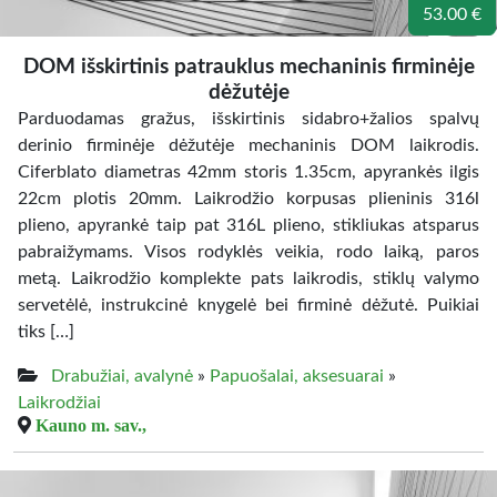
53.00 €
DOM išskirtinis patrauklus mechaninis firminėje
dėžutėje
Parduodamas gražus, išskirtinis sidabro+žalios spalvų
derinio firminėje dėžutėje mechaninis DOM laikrodis.
Ciferblato diametras 42mm storis 1.35cm, apyrankės ilgis
22cm plotis 20mm. Laikrodžio korpusas plieninis 316l
plieno, apyrankė taip pat 316L plieno, stikliukas atsparus
pabraižymams. Visos rodyklės veikia, rodo laiką, paros
metą. Laikrodžio komplekte pats laikrodis, stiklų valymo
servetėlė, instrukcinė knygelė bei firminė dėžutė. Puikiai
tiks […]
Drabužiai, avalynė
»
Papuošalai, aksesuarai
»
Laikrodžiai
Kauno m. sav.,