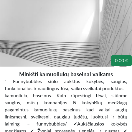
0.00 €
Minkšti kamuoliukų baseinai vaikams
" Funnybubbles siūlo aukštos kokybės, saugius,
funkcionalius ir naudingus Jūsų vaiko sveikatai produktus –
kamuoliukų baseinus. Kaip rūpestingi tėvai, siūlome
saugius, mūsų kompanijos iš kokybiškų medžiagų
pagamintus kamuoliukų baseinus, kad vaikai augtų
linksmesni, sveikesni, daugiau judėtų, juoktųsi ir būtų
laimingi – funnybubbles/ ✔Aukščiausios kokybės
medžiagos ✔ Žymiai storesnės sienelės ir dugnas ✔