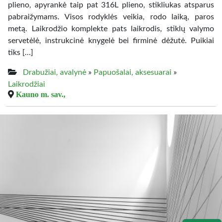
plieno, apyrankė taip pat 316L plieno, stikliukas atsparus
pabraižymams. Visos rodyklės veikia, rodo laiką, paros
metą. Laikrodžio komplekte pats laikrodis, stiklų valymo
servetėlė, instrukcinė knygelė bei firminė dėžutė. Puikiai
tiks […]
Drabužiai, avalynė
»
Papuošalai, aksesuarai
»
Laikrodžiai
Kauno m. sav.,