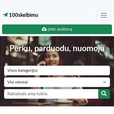
100skelbimu
Įdėti skelbimą
Perku, parduodu, nuomoju