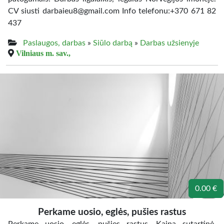
CV siusti darbaieu8@gmail.com Info telefonu:+370 671 82
437
Paslaugos, darbas
»
Siūlo darbą
»
Darbas užsienyje
Vilniaus m. sav.,
0.00 €
Perkame uosio, eglės, pušies rastus