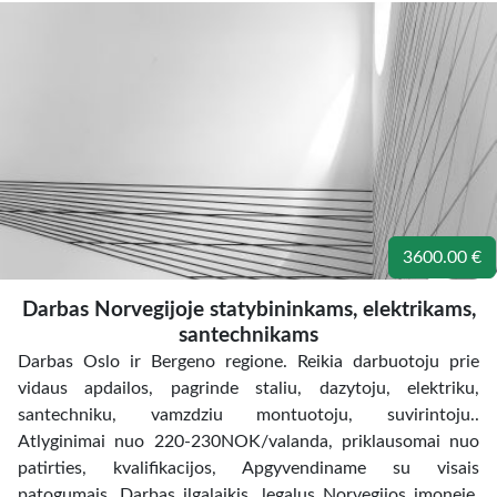
3600.00 €
Darbas Norvegijoje statybininkams, elektrikams,
santechnikams
Darbas Oslo ir Bergeno regione. Reikia darbuotoju prie
vidaus apdailos, pagrinde staliu, dazytoju, elektriku,
santechniku, vamzdziu montuotoju, suvirintoju..
Atlyginimai nuo 220-230NOK/valanda, priklausomai nuo
patirties, kvalifikacijos, Apgyvendiname su visais
patogumais. Darbas ilgalaikis, legalus Norvegijos imoneje.