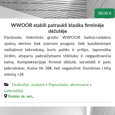
38.00 €
WWOOR stabili patraukli klasika firminėje
dėžutėje
Parduodu išskirtinio grožio WWOOR baltos+sidabro
spalvų derinio tiek įvairiom progom, tiek kasdieniniam
nešiojimui laikroduką, kuris patiks ir prilips. Japonoška
širdim, atspariu pabraižymams stikliuku ir negąsdinančia
kaina. Komplektacijoje firminė dėžutė, servetėlė ir pats
laikrodukas. Kaina tik 38€, bet negalutinė. Siuntimas į kitą
miestą +2€
Drabužiai, avalynė
»
Papuošalai, aksesuarai
»
Laikrodžiai
Kauno m. sav.,