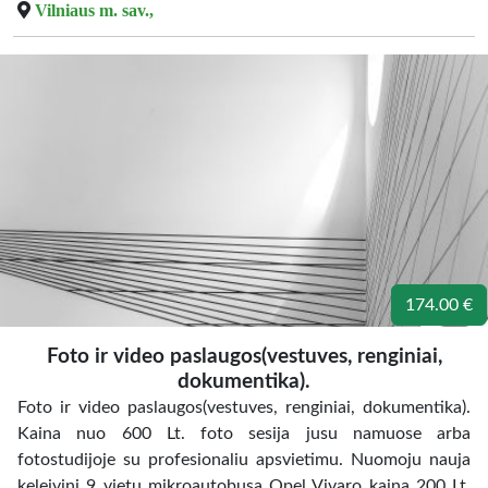
Vilniaus m. sav.,
174.00 €
Foto ir video paslaugos(vestuves, renginiai,
dokumentika).
Foto ir video paslaugos(vestuves, renginiai, dokumentika).
Kaina nuo 600 Lt. foto sesija jusu namuose arba
fotostudijoje su profesionaliu apsvietimu. Nuomoju nauja
keleivini 9 vietu mikroautobusa Opel Vivaro kaina 200 Lt.