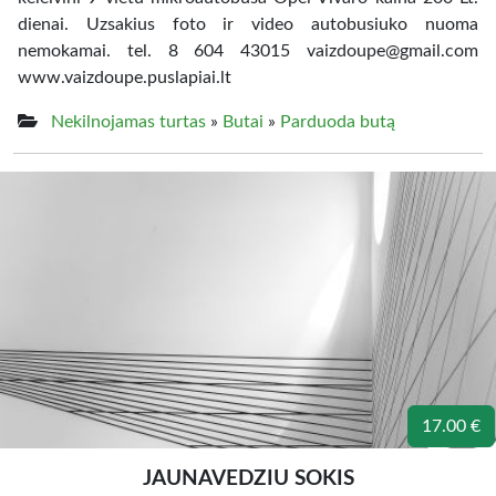
dienai. Uzsakius foto ir video autobusiuko nuoma
nemokamai. tel. 8 604 43015 vaizdoupe@gmail.com
www.vaizdoupe.puslapiai.lt
Nekilnojamas turtas
»
Butai
»
Parduoda butą
17.00 €
JAUNAVEDZIU SOKIS