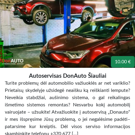
10.00 €
Autoservisas DonAuto Šiauliai
Turite problemų dėl automobilio važiuoklės ar net variklio?
Prietaisų skydelyje užsidegė neaišku ką reiškianti lempute?
Neveikia stabdžiai, aušinimo sistema, o gal reikalingas
išmetimo sistemos remontas? Nesvarbu kokį automobilį
vairuojate – užsukite! Atvažiuokite į autoservisą „Donauto“
ir mes išspręsime Jūsų problemą, o jei negalėsime padėti–
patarsime kur kreiptis. Dėl visos serviso informacijos
skambinkite telefonu +370 677 […]