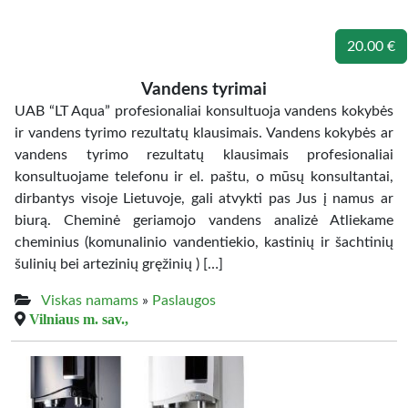
20.00 €
Vandens tyrimai
UAB “LT Aqua” profesionaliai konsultuoja vandens kokybės
ir vandens tyrimo rezultatų klausimais. Vandens kokybės ar
vandens tyrimo rezultatų klausimais profesionaliai
konsultuojame telefonu ir el. paštu, o mūsų konsultantai,
dirbantys visoje Lietuvoje, gali atvykti pas Jus į namus ar
biurą. Cheminė geriamojo vandens analizė Atliekame
cheminius (komunalinio vandentiekio, kastinių ir šachtinių
šulinių bei artezinių gręžinių ) […]
Viskas namams
»
Paslaugos
Vilniaus m. sav.,