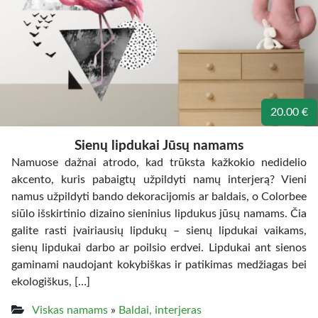
20.00 €
Sienų lipdukai Jūsų namams
Namuose dažnai atrodo, kad trūksta kažkokio nedidelio
akcento, kuris pabaigtų užpildyti namų interjerą? Vieni
namus užpildyti bando dekoracijomis ar baldais, o Colorbee
siūlo išskirtinio dizaino sieninius lipdukus jūsų namams. Čia
galite rasti įvairiausių lipdukų – sienų lipdukai vaikams,
sienų lipdukai darbo ar poilsio erdvei. Lipdukai ant sienos
gaminami naudojant kokybiškas ir patikimas medžiagas bei
ekologiškus, […]
Viskas namams
»
Baldai, interjeras