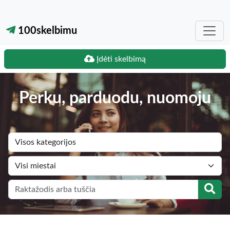
100skelbimu
Įdėti skelbimą
Perku, parduodu, nuomoju