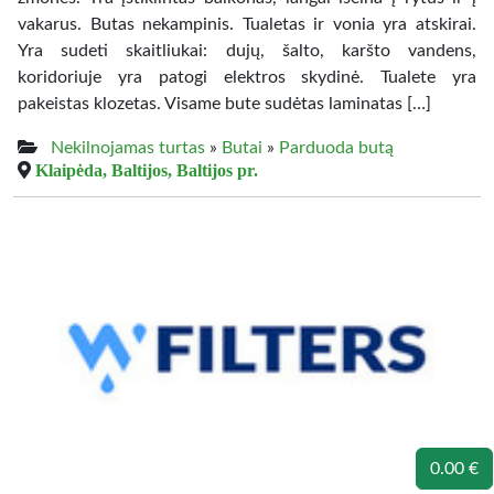
vakarus. Butas nekampinis. Tualetas ir vonia yra atskirai.
Yra sudeti skaitliukai: dujų, šalto, karšto vandens,
koridoriuje yra patogi elektros skydinė. Tualete yra
pakeistas klozetas. Visame bute sudėtas laminatas […]
Nekilnojamas turtas
»
Butai
»
Parduoda butą
Klaipėda, Baltijos, Baltijos pr.
0.00 €