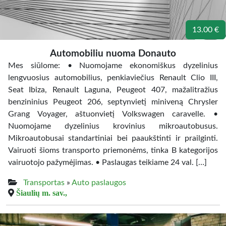
13.00 €
Automobiliu nuoma Donauto
Mes siūlome: • Nuomojame ekonomiškus dyzelinius
lengvuosius automobilius, penkiaviečius Renault Clio III,
Seat Ibiza, Renault Laguna, Peugeot 407, mažalitražius
benzininius Peugeot 206, septynvietį miniveną Chrysler
Grang Voyager, aštuonvietį Volkswagen caravelle. •
Nuomojame dyzelinius krovinius mikroautobusus.
Mikroautobusai standartiniai bei paaukštinti ir prailginti.
Vairuoti šioms transporto priemonėms, tinka B kategorijos
vairuotojo pažymėjimas. • Paslaugas teikiame 24 val. […]
Transportas
»
Auto paslaugos
Šiaulių m. sav.,