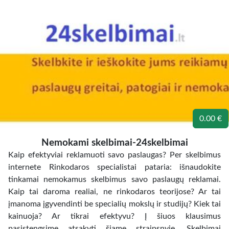
0.00 €
Nemokami skelbimai-24skelbimai
Kaip efektyviai reklamuoti savo paslaugas? Per skelbimus
internete Rinkodaros specialistai pataria: išnaudokite
tinkamai nemokamus skelbimus savo paslaugų reklamai.
Kaip tai daroma realiai, ne rinkodaros teorijose? Ar tai
įmanoma įgyvendinti be specialių mokslų ir studijų? Kiek tai
kainuoja? Ar tikrai efektyvu? Į šiuos klausimus
pasistengsime atsakyti šiame straipsnyje. Skelbimai