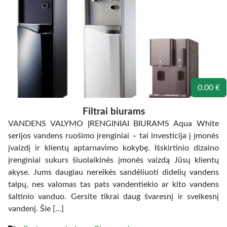
0.00 €
Filtrai biurams
VANDENS VALYMO ĮRENGINIAI BIURAMS Aqua White
serijos vandens ruošimo įrenginiai – tai investicija į įmonės
įvaizdį ir klientų aptarnavimo kokybę. Išskirtinio dizaino
įrenginiai sukurs šiuolaikinės įmonės vaizdą Jūsų klientų
akyse. Jums daugiau nereikės sandėliuoti didelių vandens
talpų, nes valomas tas pats vandentiekio ar kito vandens
šaltinio vanduo. Gersite tikrai daug švaresnį ir sveikesnį
vandenį. Šie […]