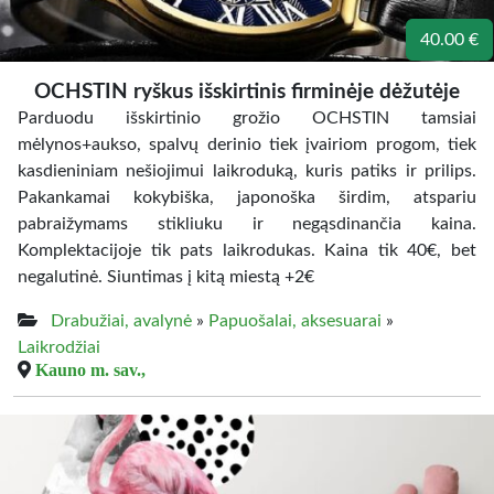
40.00 €
OCHSTIN ryškus išskirtinis firminėje dėžutėje
Parduodu išskirtinio grožio OCHSTIN tamsiai
mėlynos+aukso, spalvų derinio tiek įvairiom progom, tiek
kasdieniniam nešiojimui laikroduką, kuris patiks ir prilips.
Pakankamai kokybiška, japonoška širdim, atspariu
pabraižymams stikliuku ir negąsdinančia kaina.
Komplektacijoje tik pats laikrodukas. Kaina tik 40€, bet
negalutinė. Siuntimas į kitą miestą +2€
Drabužiai, avalynė
»
Papuošalai, aksesuarai
»
Laikrodžiai
Kauno m. sav.,