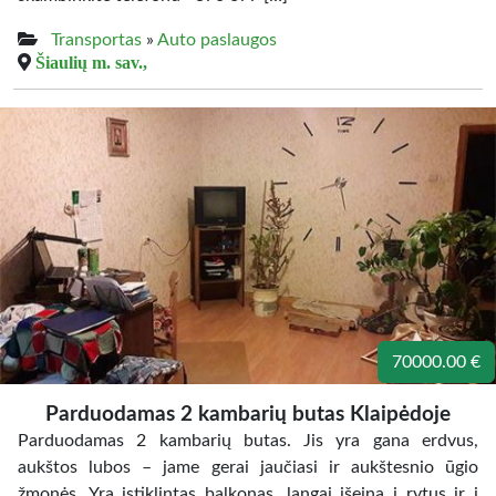
Transportas
»
Auto paslaugos
Šiaulių m. sav.,
70000.00 €
Parduodamas 2 kambarių butas Klaipėdoje
Parduodamas 2 kambarių butas. Jis yra gana erdvus,
aukštos lubos – jame gerai jaučiasi ir aukštesnio ūgio
žmonės. Yra įstiklintas balkonas, langai išeina į rytus ir į