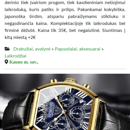
derinio tiek įvairiom progom, tiek kasdieniniam nešiojimui
laikroduką, kuris patiks ir prilips. Pakankamai kokybiška,
japonoška širdim, atspariu pabraižymams stikliuku ir
negąsdinančia kaina. Komplektacijoje tik laikrodukas bei
firminė dėžutė. Kaina tik 35€, bet negalutinė. Siuntimas į
kitą miestą +2€
Drabužiai, avalynė
»
Papuošalai, aksesuarai
»
Laikrodžiai
Kauno m. sav.,