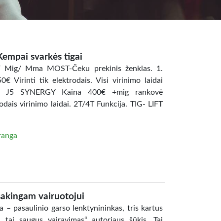
Kempai svarkės tigai
ig/ Mig/ Mma MOST-Čeku prekinis ženklas. 1.
rinti tik elektrodais. Visi virinimo laidai
IG J5 SYNERGY Kaina 400€ +mig rankovė
odais virinimo laidai. 2T/4T Funkcija. TIG- LIFT
ranga
sakingam vairuotojui
– pasaulinio garso lenktynininkas, tris kartus
 tai saugus vairavimas“ autoriaus šūkis. Tai