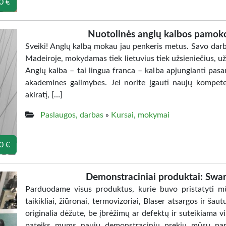
0 €
Nuotolinės anglų kalbos pamoko
Sveiki! Anglų kalbą mokau jau penkeris metus. Savo darbo
Madeiroje, mokydamas tiek lietuvius tiek užsieniečius, u
Anglų kalba – tai lingua franca – kalba apjungianti pasaulį
akademines galimybes. Jei norite įgauti naujų kompeten
akiratį, […]
Paslaugos, darbas
»
Kursai, mokymai
0 €
Demonstraciniai produktai: Swarov
Parduodame visus produktus, kurie buvo pristatyti
taikikliai, žiūronai, termovizoriai, Blaser atsargos ir šau
originalia dėžute, be įbrėžimų ar defektų ir suteikiama v
pateiks mums naujų demonstracinių prekių mūsų par