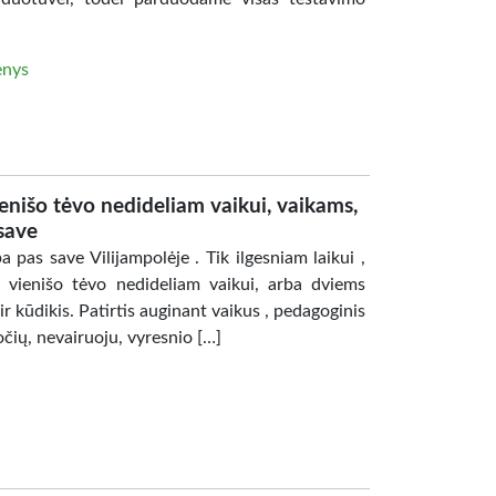
enys
ienišo tėvo nedideliam vaikui, vaikams,
 save
a pas save Vilijampolėje . Tik ilgesniam laikui ,
į vienišo tėvo nedideliam vaikui, arba dviems
ir kūdikis. Patirtis auginant vaikus , pedagoginis
očių, nevairuoju, vyresnio […]