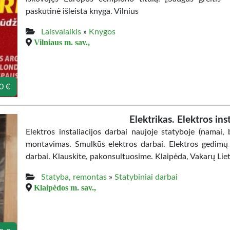
paskutinė išleista knyga. Vilnius
Laisvalaikis
»
Knygos
Vilniaus m. sav.,
0 €
Elektrikas. Elektros ins
Elektros instaliacijos darbai naujoje statyboje (namai, b
montavimas. Smulkūs elektros darbai. Elektros gedimų š
darbai. Klauskite, pakonsultuosime. Klaipėda, Vakarų Lie
Statyba, remontas
»
Statybiniai darbai
Klaipėdos m. sav.,