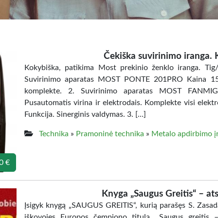
Čekiška suvirinimo iranga. 
Kokybiška, patikima Most prekinio ženklo iranga. T
Suvirinimo aparatas MOST PONTE 201PRO Kaina 150€ Vi
komplekte. 2. Suvirinimo aparatas MOST FANM
Pusautomatis virina ir elektrodais. Komplekte visi elektr
Funkcija. Sinerginis valdymas. 3. […]
Technika
»
Pramoninė technika
»
Metalo apdirbimo į
0 €
Knyga „Saugus Greitis“ – at
Įsigyk knygą „SAUGUS GREITIS“, kurią parašęs S. Zasada 
iškovojęs Europos čempiono titulą. „Saugus greitis –