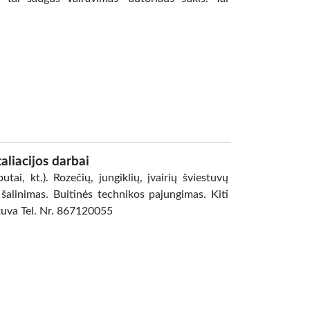
taliacijos darbai
utai, kt.). Rozečių, jungiklių, įvairių šviestuvų
alinimas. Buitinės technikos pajungimas. Kiti
tuva Tel. Nr. 867120055