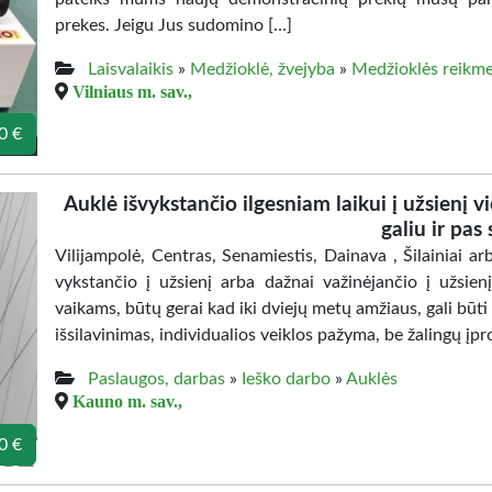
prekes. Jeigu Jus sudomino […]
Laisvalaikis
»
Medžioklė, žvejyba
»
Medžioklės reikm
Vilniaus m. sav.,
0 €
Auklė išvykstančio ilgesniam laikui į užsienį v
galiu ir pas
Vilijampolė, Centras, Senamiestis, Dainava , Šilainiai arb
vykstančio į užsienį arba dažnai važinėjančio į užsien
vaikams, būtų gerai kad iki dviejų metų amžiaus, gali būti 
išsilavinimas, individualios veiklos pažyma, be žalingų įpr
Paslaugos, darbas
»
Ieško darbo
»
Auklės
Kauno m. sav.,
0 €