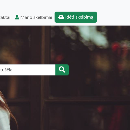
Įdėti skelbimą
aktai
Mano skelbimai