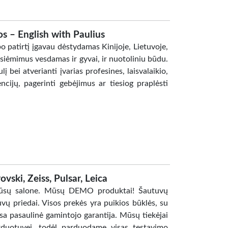
s – English with Paulius
 patirtį įgavau dėstydamas Kinijoje, Lietuvoje,
žsiėmimus vesdamas ir gyvai, ir nuotoliniu būdu.
 bei atverianti įvarias profesines, laisvalaikio,
cijų, pagerinti gebėjimus ar tiesiog praplėsti
ski, Zeiss, Pulsar, Leica
 mūsų salone. Mūsų DEMO produktai! Šautuvų
tuvų priedai. Visos prekės yra puikios būklės, su
isa pasaulinė gamintojo garantija. Mūsų tiekėjai
duotuvei, todėl parduodame visas testavimo