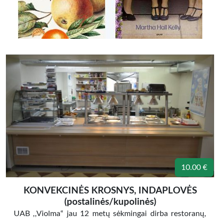
10.00 €
KONVEKCINĖS KROSNYS, INDAPLOVĖS
(postalinės/kupolinės)
UAB ,,Violma“ jau 12 metų sėkmingai dirba restoranų,