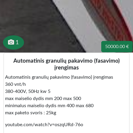
1
50000.00 €
Automatinis granulių pakavimo (fasavimo)
įrengimas
Automatinis granulių pakavimo (fasavimo) įrengimas
360 vnt/h
380-400V, 50Hz kw 5
max maiselio dydis mm 200 max 500
minimalus maiselio dydis mm 400 max 680
max paketo svoris : 25kg
youtube.com/watch?v=oszqURd-76o