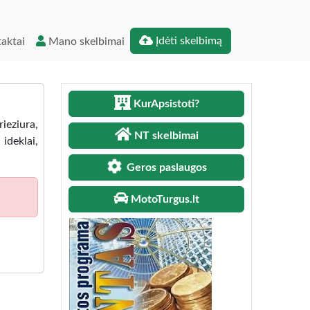
Įdėti skelbimą
aktai
Mano skelbimai
KurApsistoti?
ieziura,
NT skelbimai
ideklai,
Geros paslaugos
MotoTurgus.lt