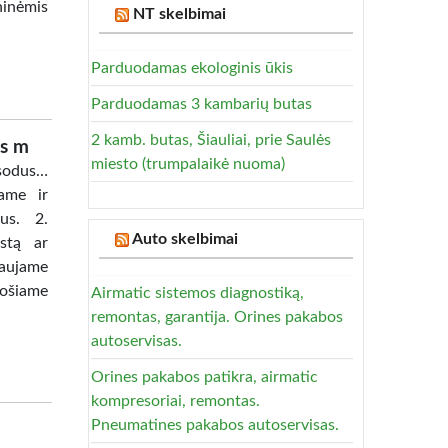
ninėmis
NT skelbimai
Parduodamas ekologinis ūkis
Parduodamas 3 kambarių butas
2 kamb. butas, Šiauliai, prie Saulės
us m
miesto (trumpalaikė nuoma)
sodus…
kame ir
us. 2.
Auto skelbimai
stą ar
kaujame
uošiame
Airmatic sistemos diagnostiką,
remontas, garantija. Orines pakabos
autoservisas.
Orines pakabos patikra, airmatic
kompresoriai, remontas.
Pneumatines pakabos autoservisas.