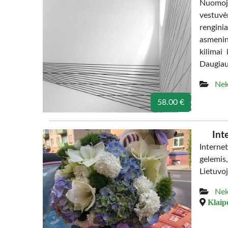
Nuomoja
vestuvė
rengini
asmenin
kilimai
Daugiau
Nek
58.00 €
Int
Interne
gelemis
Lietuvoj
Nek
Klaip