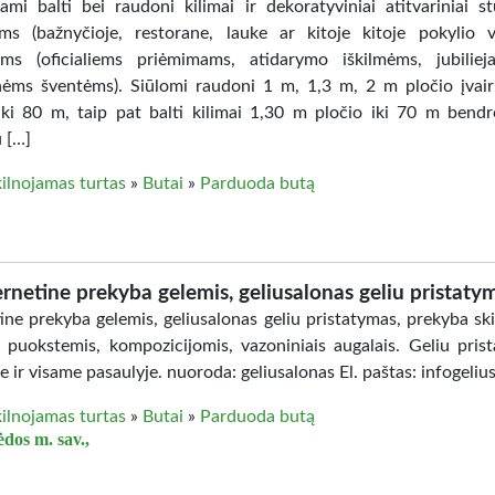
mi balti bei raudoni kilimai ir dekoratyviniai atitvariniai stu
ms (bažnyčioje, restorane, lauke ar kitoje kitoje pokylio vi
ams (oficialiems priėmimams, atidarymo iškilmėms, jubilie
ėms šventėms). Siūlomi raudoni 1 m, 1,3 m, 2 m pločio įvairi
 iki 80 m, taip pat balti kilimai 1,30 m pločio iki 70 m bendro
 […]
ilnojamas turtas
»
Butai
»
Parduoda butą
ernetine prekyba gelemis, geliusalonas geliu pristaty
tine prekyba gelemis, geliusalonas geliu pristatymas, prekyba sk
, puokstemis, kompozicijomis, vazoniniais augalais. Geliu pris
e ir visame pasaulyje. nuoroda: geliusalonas El. paštas: infogeliu
ilnojamas turtas
»
Butai
»
Parduoda butą
ėdos m. sav.,