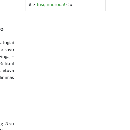
# >
Jūsų nuoroda!
< #
mo
atogiai
ie savo
zingą –
-5.html
Lietuva
inimas
g. 3 su