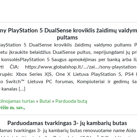
ny PlayStation 5 DualSense kroviklis žaidimų valdy
pultams
ayStation 5 DualSense kroviklis žaidimų valdymo pultams P
etu įkraukite belaidžius DualSense pultus, neprijungdami jų pr
 konsolėsPlayStation 5 Saugus apmokėjimas per banką arba li
yti ČIA: https://www.globalshop.lt/…/zai…/sony-playstation
upės: Xbox Series X|S, One X Lietuva PlayStation 5, PS4 
o Switch™ Lietuva PC forumas, Kompiuteriai ir gedimų šal
 kanalas […]
ilnojamas turtas
»
Butai
»
Parduoda butą
ėžio m. sav.,
Parduodamas tvarkingas 3- jų kambarių butas
amas tvarkingas 3- jų kambarių butas renovuotame name Aido 