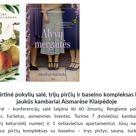
kirtinė pokylių salė, trijų pirčių ir baseino kompleksas 
jaukūs kambariai Aismarėse Klaipėdoje
nė – konferencijų salė talpina iki 60 žmonių. Rengiame po
s, furšetus, asmenines šventes. Turime 7 dviviečius kamba
nį keturvietį numerį ir 1 šešiaviečius apartamentus Jūsų na
s pirčių kompleksas su baseinu – trys pirtys: sauna, turk