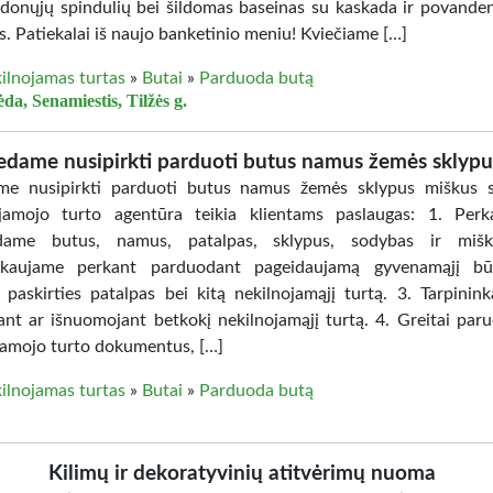
udonųjų spindulių bei šildomas baseinas su kaskada ir povande
. Patiekalai iš naujo banketinio meniu! Kviečiame […]
ilnojamas turtas
»
Butai
»
Parduoda butą
da, Senamiestis, Tilžės g.
dame nusipirkti parduoti butus namus žemės sklyp
me nusipirkti parduoti butus namus žemės sklypus miškus 
jamojo turto agentūra teikia klientams paslaugas: 1. Per
dame butus, namus, patalpas, sklypus, sodybas ir mišk
inkaujame perkant parduodant pageidaujamą gyvenamąjį bū
s paskirties patalpas bei kitą nekilnojamąjį turtą. 3. Tarpinin
nt ar išnuomojant betkokį nekilnojamąjį turtą. 4. Greitai par
jamojo turto dokumentus, […]
ilnojamas turtas
»
Butai
»
Parduoda butą
Kilimų ir dekoratyvinių atitvėrimų nuoma