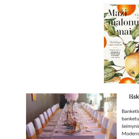
Išs
Banketi
banketu
šeimyni
Modernu