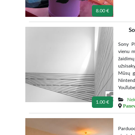
8.00 €
So
Sony Pl
vienu m
žaidimų
užsisak
Mūsų gr
Nintend
YouTube
Nek
1.00 €
Panev
Parduod