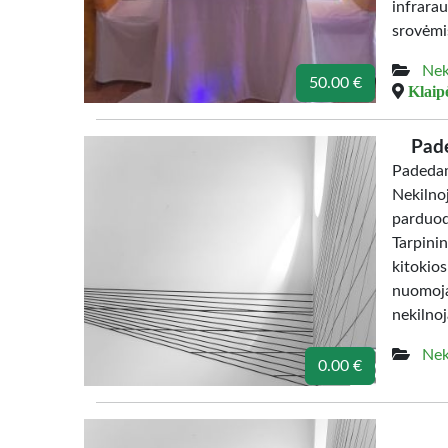
infrara
srovėmis
Nek
50.00 €
Klaipė
Pade
Padeda
Nekilno
parduo
Tarpin
kitokio
nuomoja
nekilno
Nek
0.00 €