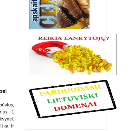
bei
būvius,
rius, 1
kvynei.
iška ir