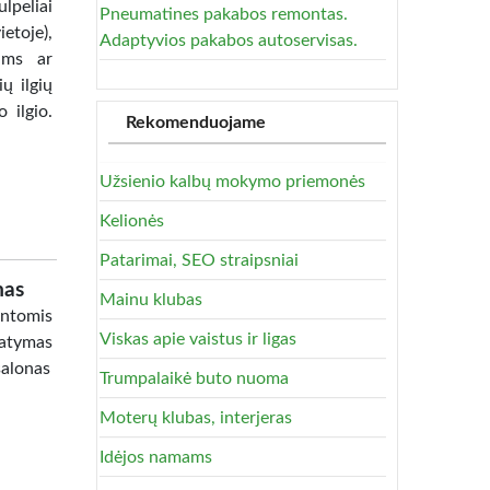
lpeliai
Pneumatines pakabos remontas.
etoje),
Adaptyvios pakabos autoservisas.
jams ar
ų ilgių
 ilgio.
Rekomenduojame
Užsienio kalbų mokymo priemonės
Kelionės
Patarimai, SEO straipsniai
mas
Mainu klubas
intomis
Viskas apie vaistus ir ligas
tatymas
salonas
Trumpalaikė buto nuoma
Moterų klubas, interjeras
Idėjos namams