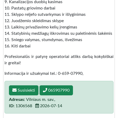
9. Kanalizacijos duobių kasimas
10. Pastatų griovimo darbai
11. Sklypo reljefo sutvarkymas ir išlyginimas
12. Juodžemio skleidimas sklype
13. Laikinų privažiavimo kelių įrengimas
14. Statybinių medžiagų iškrovimas su paletinėmis šakėmis
15. Sniego valymas, stumdymas, išvežimas
16. Kiti darbai
Profesionalūs ir patyrę operatoriai atliks darbą kokybiškai
ir greitai!
Informacija ir užsakymai tel.: 0-659-07990,
Susisiekti
065907990
Adresas:
Vilniaus m. sav.,
ID:
1306568
2026-07-14