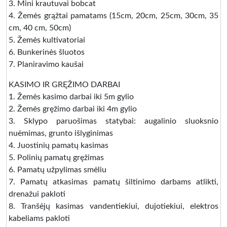
3. Mini krautuvai bobcat
4. Žemės grąžtai pamatams (15cm, 20cm, 25cm, 30cm, 35
cm, 40 cm, 50cm)
5. Žemės kultivatoriai
6. Bunkerinės šluotos
7. Planiravimo kaušai
KASIMO IR GRĘŽIMO DARBAI
1. Žemės kasimo darbai iki 5m gylio
2. Žemės gręžimo darbai iki 4m gylio
3. Sklypo paruošimas statybai: augalinio sluoksnio
nuėmimas, grunto išlyginimas
4. Juostinių pamatų kasimas
5. Polinių pamatų gręžimas
6. Pamatų užpylimas smėliu
7. Pamatų atkasimas pamatų šiltinimo darbams atlikti,
drenažui pakloti
8. Tranšėjų kasimas vandentiekiui, dujotiekiui, elektros
kabeliams pakloti