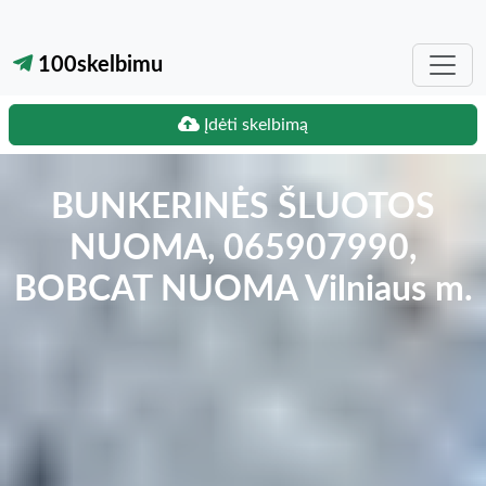
100skelbimu
Įdėti skelbimą
BUNKERINĖS ŠLUOTOS
NUOMA, 065907990,
BOBCAT NUOMA Vilniaus m.