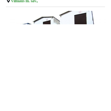
Vilniaus m. sav.,
80.00 €
Statybinių vagonėlių nuoma
Skelbiam akciją!!!! Statybinių vagonėlių nuoma. Kaina tik
80 EUR/mėn. (+PVM) Statybiniai vagonėliai
Konteineriniai vagonėliai Biuro konteineriai Buitiniai
konteineriai Gyvenamieji vagonėliai Vilnius, tel.:
865941313 www.vagoneliunuoma.lt