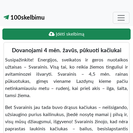
100skelbimu
Įdėti skelbimą
Dovanojami 4 mėn. žavūs, pūkuoti kačiukai
Susipažinkite! Energijos, sveikatos ir geros nuotaikos
užtaisas – Svarainis. Visą tai, ko reikia žiemos tinguliui ir
avitaminozei išvaryti. Svarainis – 4,5 mėn. rainas
pūkuotukas, gimęs viename Lazdynų kieme pačiu
netinkamiausiu metu – rudenį, kai prieš akis – ilga, šalta,
tamsi žiema.
Bet Svarainis jau tada buvo drąsus kačiukas – neišsigando,
užsiaugino purius kailinukus, įbedė nosytę mamai į pilvą ir,
visų mūsų džiaugsmui, išgyveno! Svarainis žinojo, kad nėra
paprastas laukinis kačiukas – bailus, besislapstantis