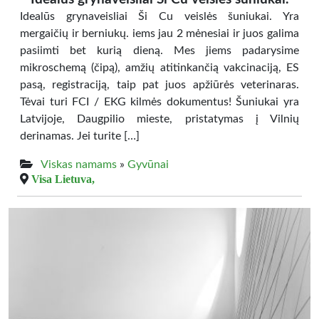
Idealūs grynaveisliai Ši Cu veislės šuniukai. Yra
mergaičių ir berniukų. iems jau 2 mėnesiai ir juos galima
pasiimti bet kurią dieną. Mes jiems padarysime
mikroschemą (čipą), amžių atitinkančią vakcinaciją, ES
pasą, registraciją, taip pat juos apžiūrės veterinaras.
Tėvai turi FCI / EKG kilmės dokumentus! Šuniukai yra
Latvijoje, Daugpilio mieste, pristatymas į Vilnių
derinamas. Jei turite […]
Viskas namams
»
Gyvūnai
Visa Lietuva,