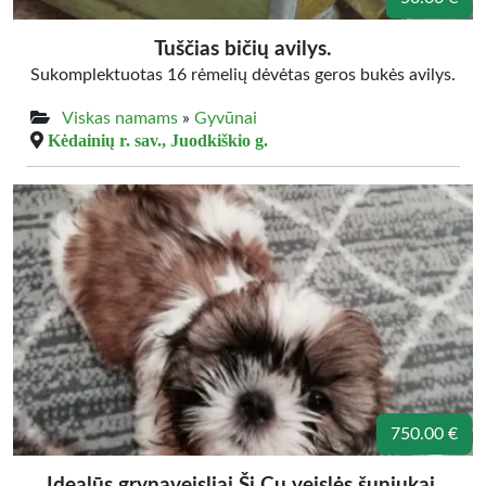
Tuščias bičių avilys.
Sukomplektuotas 16 rėmelių dėvėtas geros bukės avilys.
Viskas namams
»
Gyvūnai
Kėdainių r. sav., Juodkiškio g.
750.00 €
Idealūs grynaveisliai Ši Cu veislės šuniukai.