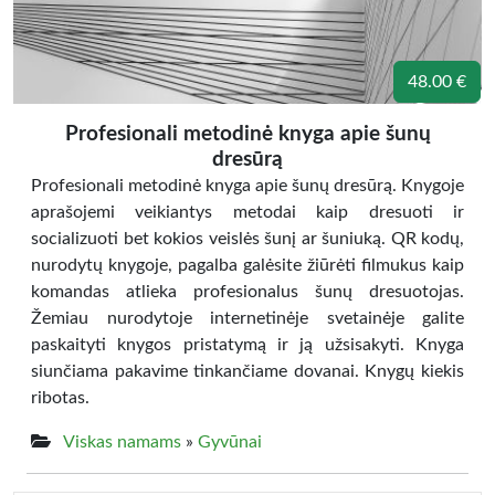
48.00 €
Profesionali metodinė knyga apie šunų
dresūrą
Profesionali metodinė knyga apie šunų dresūrą. Knygoje
aprašojemi veikiantys metodai kaip dresuoti ir
socializuoti bet kokios veislės šunį ar šuniuką. QR kodų,
nurodytų knygoje, pagalba galėsite žiūrėti filmukus kaip
komandas atlieka profesionalus šunų dresuotojas.
Žemiau nurodytoje internetinėje svetainėje galite
paskaityti knygos pristatymą ir ją užsisakyti. Knyga
siunčiama pakavime tinkančiame dovanai. Knygų kiekis
ribotas.
Viskas namams
»
Gyvūnai