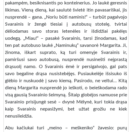
pakampėm, besiknisantis po konteinerius. Jo laukė geresnis
likimas. Vieną dieną, kai saulutė švietė itin pavasariškai, jis
nusprendė – gana. „Noriu būti naminis!“ – turbūt pagalvojo
Svarainis ir žengė tiesiai į autobusų stotelę, tvirtai
dėliodamas savo storas letenėles ir išdidžiai pakėlęs
uodegą. „Miau!“ – pasakė Svarainis, tarsi žinodamas, kad
ten pat autobuso laukė „Naminukų“ savanorė Margarita. Ji,
žinoma, iškart suprato, ką turi omenyje Svarainis ir,
pamiršusi savo autobusą, nusprendė nusinešti neįprastą
drąsuolį namo. O Svarainis ėmė ir persigalvojo, gal pats
savo begaline drąsa nusistebėjęs. Pusiaukelėje išsisuko iš
glėbio ir nuskuodė į savo kiemą. Pasirodo, ne veltui… Kitą
dieną Margarita nusprendė jo ieškoti, o beieškodama rado
visą gausią Svarainio šeimyną. Šitaip globėjos namuose prie
Svarainio prisijungė sesė – dvynė Mėlynė, kuri tokia drąsa
kaip Svarainis nepasižymi, bet užtat grožiu ne kiek
nenusileidžia.
Abu kačiukai turi „meino – meškeniko“ žavesio: purų