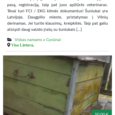
pasą, registraciją, taip pat juos apžiūrės veterinaras.
Tėvai turi FCI / EKG kilmės dokumentus! Šuniukai yra
Latvijoje, Daugpilio mieste, pristatymas į Vilnių
derinamas. Jei turite klausimų, kreipkitės. Taip pat galiu
atsiųsti daug vaizdo įrašų su šuniukais […]
Viskas namams
»
Gyvūnai
Visa Lietuva,
50.00 €