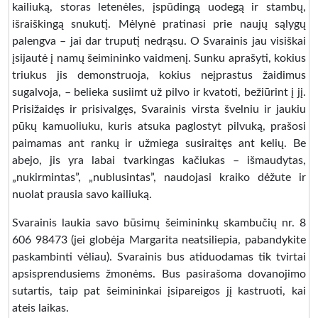
kailiuką, storas letenėles, įspūdingą uodegą ir stambų,
išraiškingą snukutį. Mėlynė pratinasi prie naujų sąlygų
palengva – jai dar truputį nedrąsu. O Svarainis jau visiškai
įsijautė į namų šeimininko vaidmenį. Sunku aprašyti, kokius
triukus jis demonstruoja, kokius neįprastus žaidimus
sugalvoja, – belieka susiimt už pilvo ir kvatoti, bežiūrint į jį.
Prisižaidęs ir prisivalgęs, Svarainis virsta švelniu ir jaukiu
pūkų kamuoliuku, kuris atsuka paglostyt pilvuką, prašosi
paimamas ant rankų ir užmiega susiraitęs ant kelių. Be
abejo, jis yra labai tvarkingas kačiukas – išmaudytas,
„nukirmintas”, „nublusintas”, naudojasi kraiko dėžute ir
nuolat prausia savo kailiuką.
Svarainis laukia savo būsimų šeimininkų skambučių nr. 8
606 98473 (jei globėja Margarita neatsiliepia, pabandykite
paskambinti vėliau). Svarainis bus atiduodamas tik tvirtai
apsisprendusiems žmonėms. Bus pasirašoma dovanojimo
sutartis, taip pat šeimininkai įsipareigos jį kastruoti, kai
ateis laikas.