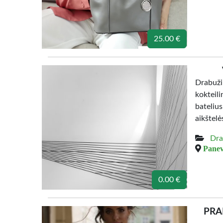
25.00 €
Drabuži
kokteil
bateliu
aikštel
Dra
Panev
0.00 €
PRA