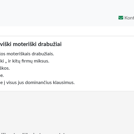
Kont
viški moteriški drabužiai
jos moteriškais drabužiais.
ki „ ir kitų firmų miksus.
iškos.
e.
e į visus jus dominančius klausimus.