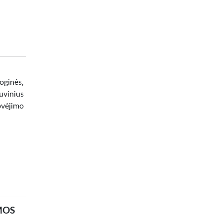
oginės,
uvinius
ovėjimo
MOS