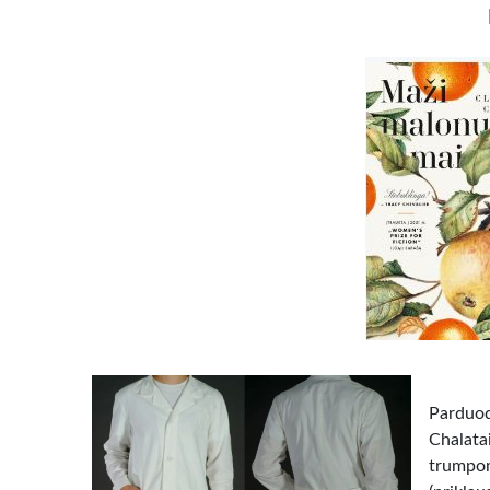
Parduod
Chalat
trumpom