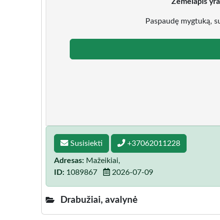
Žemėlapis yra
Paspaudę mygtuką, su
Susisiekti
+37062011228
Adresas:
Mažeikiai,
ID:
1089867
2026-07-09
Drabužiai, avalynė