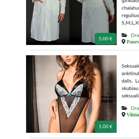
(prikla
chalatu
reguliuo
S,M,L,X
Dra
5.00 €
Panev
Seksual
anktinu
dalis. 
skubiau
seksuali
Dra
Vilnia
1.00 €