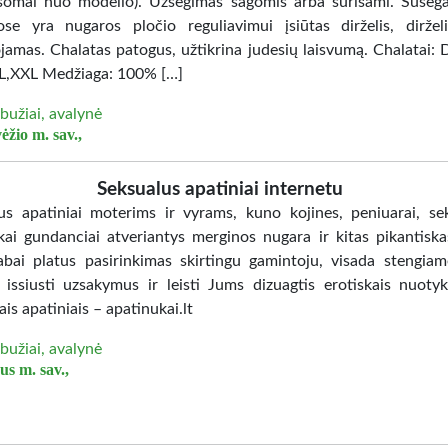
usomai nuo modelio). Užsegimas sagomis arba surišami. Suse
ose yra nugaros pločio reguliavimui įsiūtas dirželis, dirželi
jamas. Chalatas patogus, užtikrina judesių laisvumą. Chalatai: D
L,XXL Medžiaga: 100% […]
bužiai, avalynė
ėžio m. sav.,
Seksualus apatiniai internetu
us apatiniai moterims ir vyrams, kuno kojines, peniuarai, se
kai gundanciai atveriantys merginos nugara ir kitas pikantisk
Labai platus pasirinkimas skirtingu gamintoju, visada stengia
 issiusti uzsakymus ir leisti Jums dizuagtis erotiskais nuotyk
ais apatiniais – apatinukai.lt
bužiai, avalynė
us m. sav.,