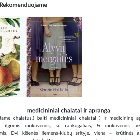
Rekomenduojame
medicininiai chalatai ir apranga
ame chalatus.( balti medicininiai chalatai ) ir medicininę a
ai ilgomis rankovėmis, su rankogaliais, ¾ rankovėmis bei
is. Dvi kišenės liemens-klubų srityje, viena – krūtinės a