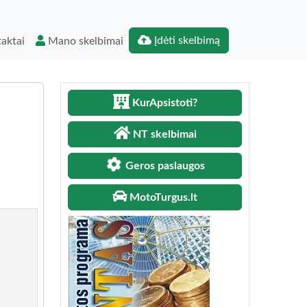
Įdėti skelbimą
aktai
Mano skelbimai
KurApsistoti?
NT skelbimai
Geros paslaugos
MotoTurgus.lt