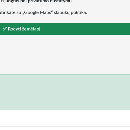
 išjungtas dėl privatumo nustatymų
tinkate su „Google Maps“ slapukų politika.
✅ Rodyti žemėlapį