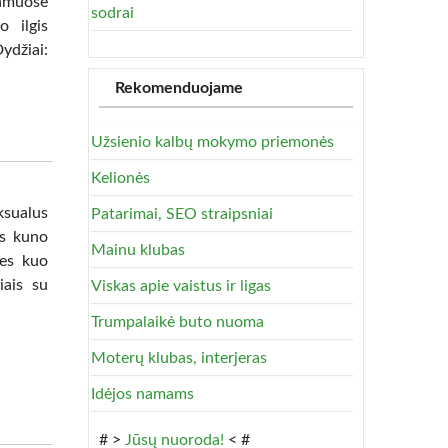
gamuose
sodrai
o ilgis
ydžiai:
Rekomenduojame
Užsienio kalbų mokymo priemonės
Kelionės
ksualus
Patarimai, SEO straipsniai
as kuno
Mainu klubas
mes kuo
iais su
Viskas apie vaistus ir ligas
Trumpalaikė buto nuoma
Moterų klubas, interjeras
Idėjos namams
# >
Jūsų nuoroda!
< #