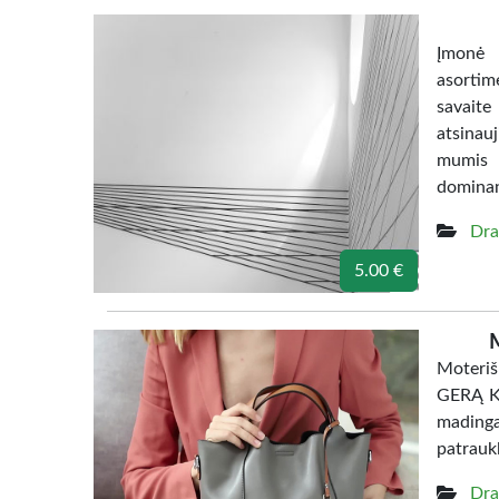
Įmonė 
asortim
savaite
atsinau
mumis 
dominan
Dra
5.00 €
M
Moteriš
GERĄ KA
madinga
patraukl
Dra