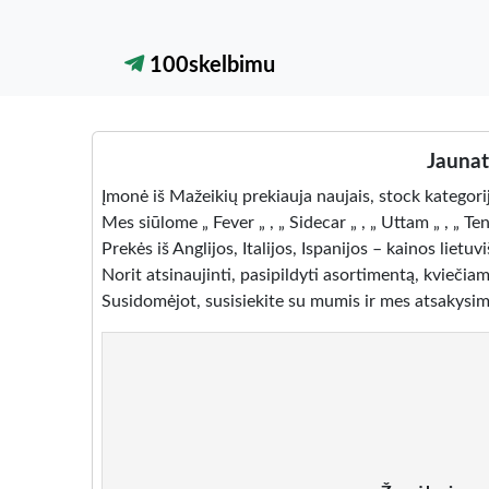
100skelbimu
Jaunat
Įmonė iš Mažeikių prekiauja naujais, stock kategori
Mes siūlome „ Fever „ , „ Sidecar „ , „ Uttam „ , „ Ten
Prekės iš Anglijos, Italijos, Ispanijos – kainos lietuv
Norit atsinaujinti, pasipildyti asortimentą, kviečiam
Susidomėjot, susisiekite su mumis ir mes atsakysim