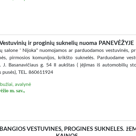
Vestuvinių ir proginių suknelių nuoma PANEVĖŽYJE
ų salone ' Nijoka" nuomojamos ar parduodamos vestuvinės, pr
inės, pirmosios komunijos, krikšto suknelės. Parduodame vest
s. J. Basanavičiaus g. 54 II aukštas ( įėjimas iš automobilių st
ės pusės), TEL. 860611924
bužiai, avalynė
ėžio m. sav.,
BANGIOS VESTUVINES, PROGINES SUKNELES. žE