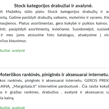
Stock kategorijos drabužiai ir avalynė.
iš Mažeikių siūlo platu Stock kategorijos drabužių ir av
entą. Galime pasiūlyti drabužių vaikams, moterims ir vyrams. Ki
 naujienos. Platus asortimentas, gera kokybė ir puikios kainos.
jinti, pasipildyti asortimentą, kviečiame. Susidomėjot, susisie
ir mes jums atsiusime foto katalogus, atsakysime į vis
čius klausimus.
bužiai, avalynė
oteriškos rankinės, piniginės ir aksesuarai internetu
kos rankinės, piniginės ir aksesuarai internetu. GEROS PR
INĄ. „MargoSala.lt” internetinė parduotuvė . Čia rasite kokyb
s ir gražias rankines, drabužius , avalynė ir aksesuarus u
ia kainą.
bužiai, avalynė