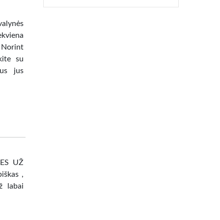
alynės
ekviena
 Norint
kite su
us jus
.
EKES UŽ
iškas ,
ž labai