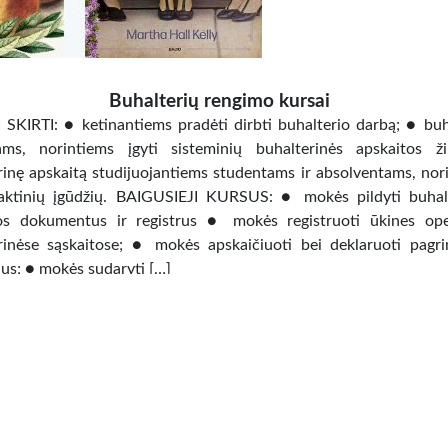
Buhalterių rengimo kursai
SKIRTI: ● ketinantiems pradėti dirbti buhalterio darbą; ● buh
ams, norintiems įgyti sisteminių buhalterinės apskaitos ž
rinę apskaitą studijuojantiems studentams ir absolventams, nor
raktinių įgūdžių. BAIGUSIEJI KURSUS: ● mokės pildyti buhal
os dokumentus ir registrus ● mokės registruoti ūkines ope
rinėse sąskaitose; ● mokės apskaičiuoti bei deklaruoti pagri
us; ● mokės sudaryti […]
Paslaugos, darbas
»
Kursai, mokymai
us m. sav.,
Курсы литовского языка для русскоговорящих
мя учебы Вы усвоите основы литовского языка, научитесь ч
ь, понимать смысл написанного, сможете формулир