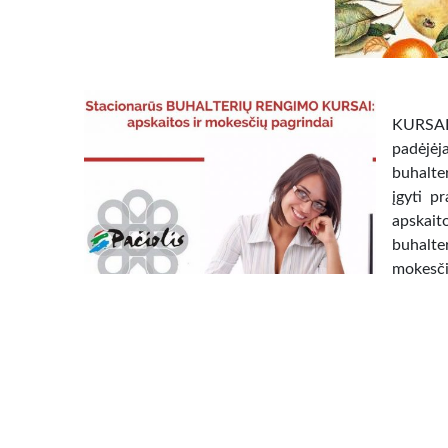
KURSAI 
padėjėj
buhalte
įgyti p
apskait
buhalte
mokesči
520.00 €
Vilnia
Во вре
писат