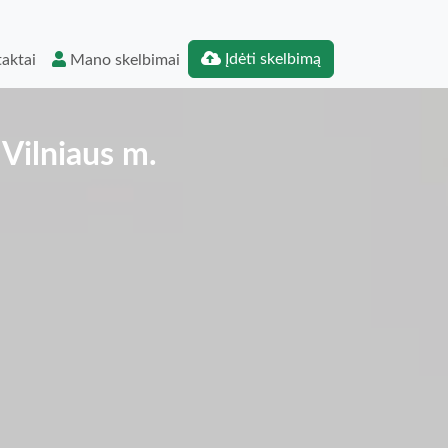
Įdėti skelbimą
aktai
Mano skelbimai
 Vilniaus m.