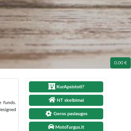
0.00 €
KurApsistoti?
NT skelbimai
e funds.
designed
Geros paslaugos
MotoTurgus.lt