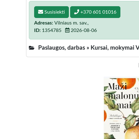
Susisiekti
+370 601 01016
Adresas:
Vilniaus m. sav.,
ID:
1354785
2026-08-06
Paslaugos, darbas »
Kursai, mokymai V