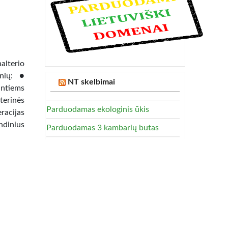
alterio
inių: ●
NT skelbimai
intiems
terinės
Parduodamas ekologinis ūkis
racijas
ndinius
Parduodamas 3 kambarių butas
2 kamb. butas, Šiauliai, prie Saulės
miesto (trumpalaikė nuoma)
Auto skelbimai
итать,
овать
Naujas nenaudotas AUDI Ratlankis,