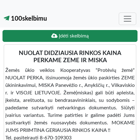
100skelbimu
Įdėti skelbimą
NUOLAT DIDZIAUSIA RINKOS KAINA
PERKAME ZEME IR MISKA
Žemės ūkio veiklos Kooperatyvas “Protėvių žemė“
NUOLAT PERKA, išsinuomoja žemės ūkio paskirties ZEME
ūkininkavimui, MISKA Panevėžio r., Anykščių r., Vilkaviskio
r. ir VISOJE LIETUVOJE. Žemė(miskas) gali būti apleista,
įkeista, areštuota, su bendrasavininkiais, su sodybomis –
padedame sutvarkyti netvarkingus dokumentus. Siūlyti
įvairius variantus. Turime patirties ir galime padėti Jums
susitvarkyti žemės nuosavybės dokumentus. MOKAME
JUMS PRIIMTINA GERIAUSIA RINKOS KAINA !!
Tel. pasiteirauti 8-670-109303