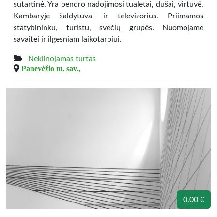
sutartinė. Yra bendro nadojimosi tualetai, dušai, virtuvė.
Kambaryje šaldytuvai ir televizorius. Priimamos
statybininku, turistų, svečių grupės. Nuomojame
savaitei ir ilgesniam laikotarpiui.
Nekilnojamas turtas
Panevėžio m. sav.,
0.00 €