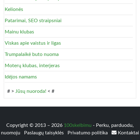
Kelionės
Patarimai, SEO straipsniai
Mainu klubas
Viskas apie vaistus ir ligas
Trumpalaikė buto nuoma
Moterų klubas, interjeras
Idėjos namams
# >
Jūsų nuoroda!
< #
Copyright © 2013 – 2026
100skelbimu
- Perku, parduodu,
nuomoju
Paslaugų taisyklės
Privatumo politika
Kontaktai