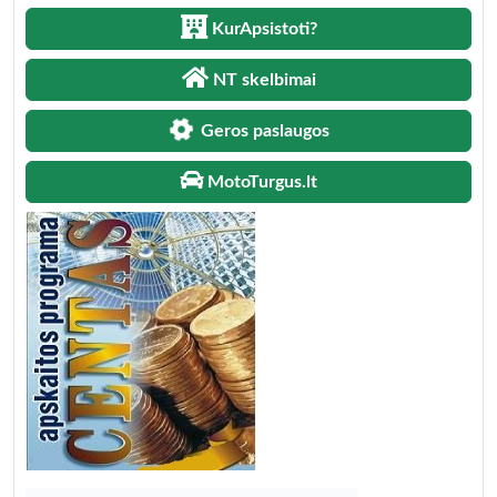
KurApsistoti?
NT skelbimai
Geros paslaugos
MotoTurgus.lt