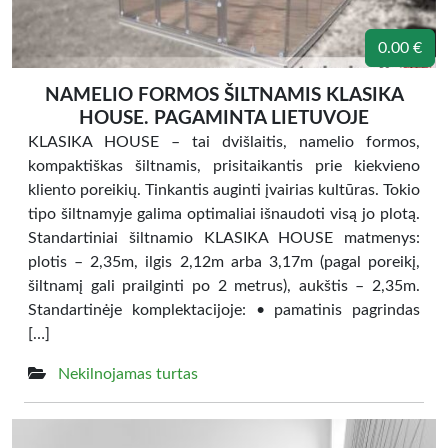
0.00 €
NAMELIO FORMOS ŠILTNAMIS KLASIKA
HOUSE. PAGAMINTA LIETUVOJE
KLASIKA HOUSE – tai dvišlaitis, namelio formos,
kompaktiškas šiltnamis, prisitaikantis prie kiekvieno
kliento poreikių. Tinkantis auginti įvairias kultūras. Tokio
tipo šiltnamyje galima optimaliai išnaudoti visą jo plotą.
Standartiniai šiltnamio KLASIKA HOUSE matmenys:
plotis – 2,35m, ilgis 2,12m arba 3,17m (pagal poreikį,
šiltnamį gali prailginti po 2 metrus), aukštis – 2,35m.
Standartinėje komplektacijoje: • pamatinis pagrindas
[…]
Nekilnojamas turtas