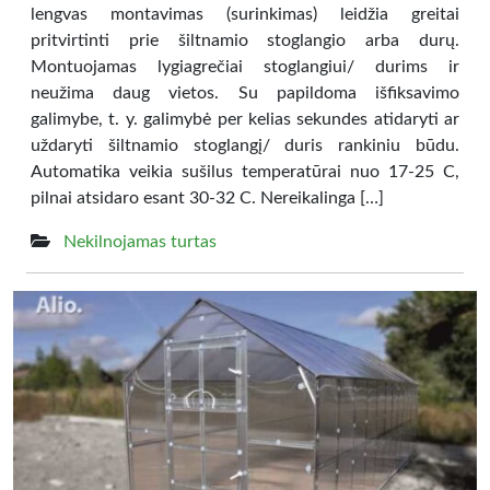
lengvas montavimas (surinkimas) leidžia greitai
pritvirtinti prie šiltnamio stoglangio arba durų.
Montuojamas lygiagrečiai stoglangiui/ durims ir
neužima daug vietos. Su papildoma išfiksavimo
galimybe, t. y. galimybė per kelias sekundes atidaryti ar
uždaryti šiltnamio stoglangį/ duris rankiniu būdu.
Automatika veikia sušilus temperatūrai nuo 17-25 C,
pilnai atsidaro esant 30-32 C. Nereikalinga […]
Nekilnojamas turtas