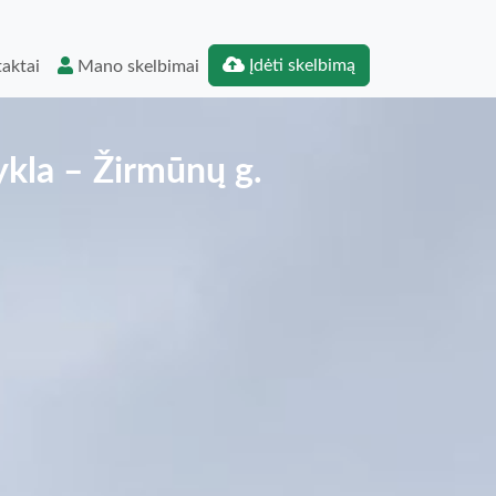
Įdėti skelbimą
aktai
Mano skelbimai
kla – Žirmūnų g.