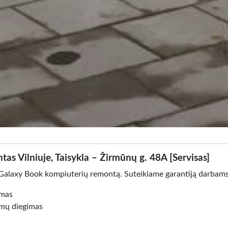
Vilniuje, Taisykla – Žirmūnų g. 48A [Servisas]
 Galaxy Book kompiuterių remontą. Suteikiame garantiją darbams
ymas
amų diegimas