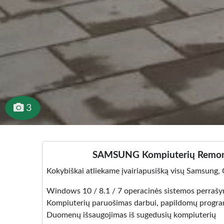
3
SAMSUNG Kompiuterių Remontas 
Kokybiškai atliekame įvairiapusišką visų Samsung,
Windows 10 / 8.1 / 7 operacinės sistemos perraš
Kompiuterių paruošimas darbui, papildomų progr
Duomenų išsaugojimas iš sugedusių kompiuterių