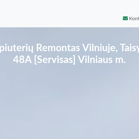
Kont
erių Remontas Vilniuje, Taisy
48A [Servisas] Vilniaus m.