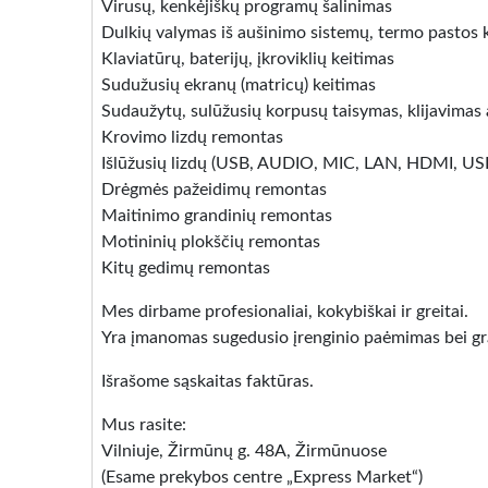
Virusų, kenkėjiškų programų šalinimas
Dulkių valymas iš aušinimo sistemų, termo pastos 
Klaviatūrų, baterijų, įkroviklių keitimas
Sudužusių ekranų (matricų) keitimas
Sudaužytų, sulūžusių korpusų taisymas, klijavimas 
Krovimo lizdų remontas
Išlūžusių lizdų (USB, AUDIO, MIC, LAN, HDMI, USB
Drėgmės pažeidimų remontas
Maitinimo grandinių remontas
Motininių plokščių remontas
Kitų gedimų remontas
Mes dirbame profesionaliai, kokybiškai ir greitai.
Yra įmanomas sugedusio įrenginio paėmimas bei gr
Išrašome sąskaitas faktūras.
Mus rasite:
Vilniuje, Žirmūnų g. 48A, Žirmūnuose
(Esame prekybos centre „Express Market“)