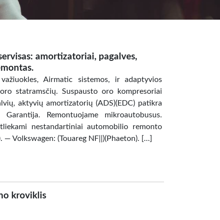
rvisas: amortizatoriai, pagalves,
emontas.
ažiuokles, Airmatic sistemos, ir adaptyvios
 oro statramsčių. Suspausto oro kompresoriai
ių, aktyvių amortizatorių (ADS)(EDC) patikra
. Garantija. Remontuojame mikroautobusus.
Atliekami nestandartiniai automobilio remonto
). — Volkswagen: (Touareg NF||)(Phaeton). […]
o kroviklis