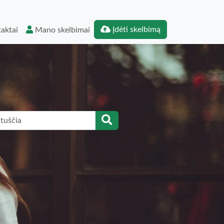
Įdėti skelbimą
aktai
Mano skelbimai