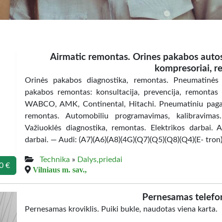
Airmatic remontas. Orines pakabos autose
kompresoriai, r
Orinės pakabos diagnostika, remontas. Pneumatinės v
pakabos remontas: konsultacija, prevencija, remontas
WABCO, AMK, Continental, Hitachi. Pneumatiniu pagalv
remontas. Automobiliu programavimas, kalibravimas
Važiuoklės diagnostika, remontas. Elektrikos darbai. 
darbai. — Audi: (A7)(A6)(A8)(4G)(Q7)(Q5)(Q8)(Q4)(E- tron
Technika
»
Dalys,priedai
0 €
Vilniaus m. sav.,
Pernesamas telefon
Pernesamas kroviklis. Puiki bukle, naudotas viena karta.