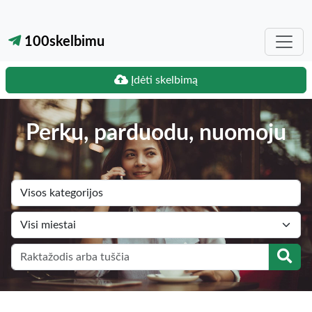
100skelbimu
Įdėti skelbimą
Perku, parduodu, nuomoju