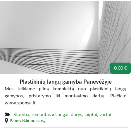
0.00 €
Plastikinių langų gamyba Panevėžyje
Mes teikiame pilną komplektą nuo plastikinių langų
gamybos, pristatymo iki montavimo darbų. Plačiau:
www.sponsa.lt
Statyba, remontas
»
Langai, durys, laiptai, vartai
Panevėžio m. sav.,