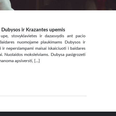
s Dubysos ir Krazantes upemis
upe, stovyklavietes ir dazasvydis ant pacio
Baidares nuomojame plaukimams Dubysos ir
ir neperslampami maisai iskaiciuoti i baidares
i. Nuolaidos moksleiviams. Dubysa pasigrozeti
imanoma apsiversti, […]