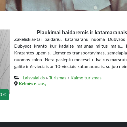
Plaukimai baidaremis ir katamaranai
Zakeliskiai-tai baidariu, katamaranu nuoma Dubysos 
Dubysos kranto kur kadaise malunas miltus male… 
Krazantes upemis. Liemenes transportavimas, zemelapiai 
nuomos kaina. Nera pasleptu mokesciu. Ivairus marsruta
galite ir 6-vieciais ar 10-vieciais katamaranais. su juo ne
Laisvalaikis
»
Turizmas
»
Kaimo turizmas
Kelmės r. sav.,
0 €