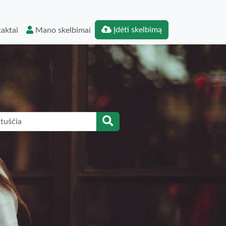
Įdėti skelbimą
aktai
Mano skelbimai