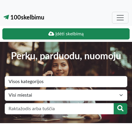
100skelbimu
Įdėti skelbimą
Perku, parduodu, nuomoju