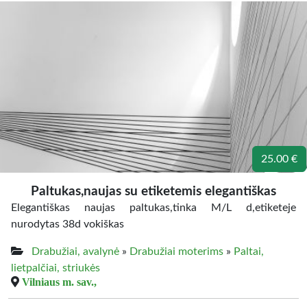
25.00 €
Paltukas,naujas su etiketemis elegantiškas
Elegantiškas naujas paltukas,tinka M/L d,etiketeje
nurodytas 38d vokiškas
Drabužiai, avalynė
»
Drabužiai moterims
»
Paltai,
lietpalčiai, striukės
Vilniaus m. sav.,