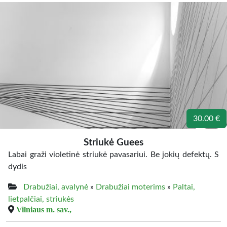
30.00 €
Striukė Guees
Labai graži violetinė striukė pavasariui. Be jokių defektų. S
dydis
Drabužiai, avalynė
»
Drabužiai moterims
»
Paltai,
lietpalčiai, striukės
Vilniaus m. sav.,