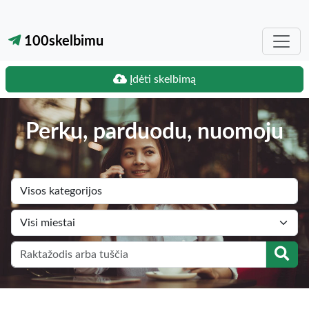
100skelbimu
Įdėti skelbimą
Perku, parduodu, nuomoju