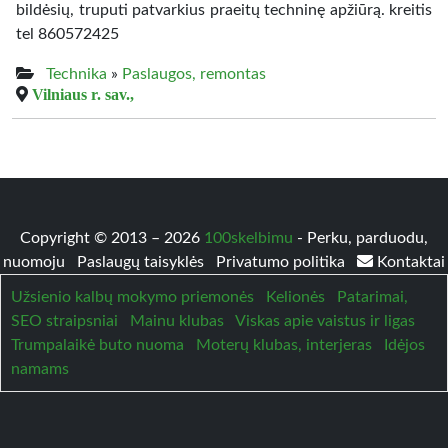
bildėsių, truputi patvarkius praeitų techninę apžiūrą. kreitis
tel 860572425
Technika
»
Paslaugos, remontas
Vilniaus r. sav.,
Copyright © 2013 – 2026
100skelbimu
- Perku, parduodu,
nuomoju
Paslaugų taisyklės
Privatumo politika
Kontaktai
Užsienio kalbų mokymo priemonės
Kelionės
Patarimai,
SEO straipsniai
Mainu klubas
Viskas apie vaistus ir ligas
Trumpalaikė buto nuoma
Moterų klubas, interjeras
Idėjos
namams