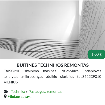
1.00 €
BUITINES TECHNIKOS REMONTAS
TAISOME skalbimo masinas ,dziovykles ,indaploves
,el.plytas ,mikrobanges ,dulkiu siurblius tel.862239010
VILNIUS
Technika
»
Paslaugos, remontas
Vilniaus r. sav.,