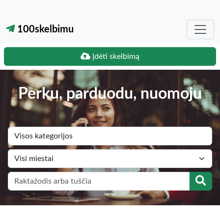
100skelbimu
Įdėti skelbimą
Perku, parduodu, nuomoju