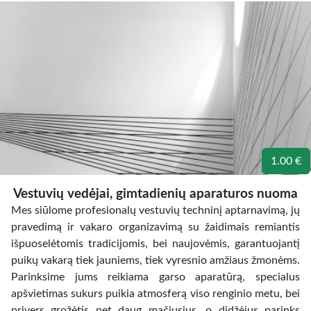
1.00 €
Vestuvių vedėjai, gimtadienių aparaturos nuoma
Mes siūlome profesionalų vestuvių techninį aptarnavimą, jų
pravedimą ir vakaro organizavimą su žaidimais remiantis
išpuoselėtomis tradicijomis, bei naujovėmis, garantuojantį
puikų vakarą tiek jauniems, tiek vyresnio amžiaus žmonėms.
Parinksime jums reikiama garso aparatūrą, specialus
apšvietimas sukurs puikia atmosferą viso renginio metu, bei
privers grožėtis net daug mačiusius, o didžėjus parinks