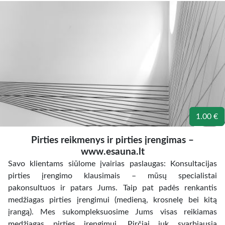
1.00 €
Pirties reikmenys ir pirties įrengimas –
www.esauna.lt
Savo klientams siūlome įvairias paslaugas: Konsultacijas
pirties įrengimo klausimais – mūsų specialistai
pakonsultuos ir patars Jums. Taip pat padės renkantis
medžiagas pirties įrengimui (medieną, krosnelę bei kitą
įrangą). Mes sukompleksuosime Jums visas reikiamas
medžiagas pirties įrengimui. Pirčiai juk svarbiausia