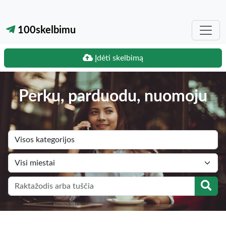
100skelbimu
Įdėti skelbimą
Perku, parduodu, nuomoju