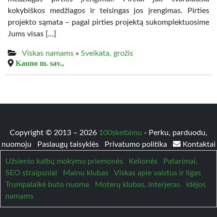
kokybiškos medžiagos ir teisingas jos įrengimas. Pirties
projekto sąmata – pagal pirties projektą sukomplektuosime
Jums visas […]
Viskas namams
»
Sveikata, grožis
Kauno m. sav.,
Copyright © 2013 – 2026
100skelbimu
- Perku, parduodu,
nuomoju
Paslaugų taisyklės
Privatumo politika
Kontaktai
Užsienio kalbų mokymo priemonės
Kelionės
Patarimai,
SEO straipsniai
Mainu klubas
Viskas apie vaistus ir ligas
Trumpalaikė buto nuoma
Moterų klubas, interjeras
Idėjos
namams