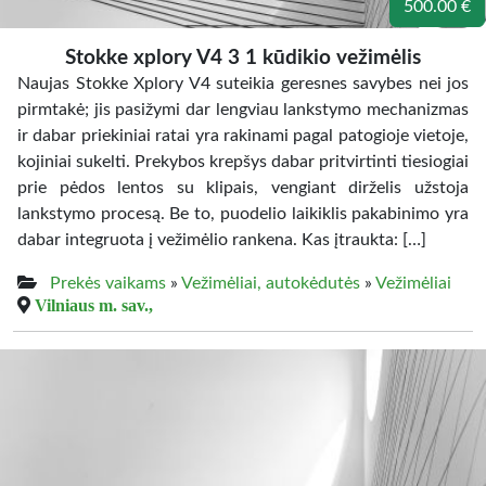
500.00 €
Stokke xplory V4 3 1 kūdikio vežimėlis
Naujas Stokke Xplory V4 suteikia geresnes savybes nei jos
pirmtakė; jis pasižymi dar lengviau lankstymo mechanizmas
ir dabar priekiniai ratai yra rakinami pagal patogioje vietoje,
kojiniai sukelti. Prekybos krepšys dabar pritvirtinti tiesiogiai
prie pėdos lentos su klipais, vengiant dirželis užstoja
lankstymo procesą. Be to, puodelio laikiklis pakabinimo yra
dabar integruota į vežimėlio rankena. Kas įtraukta: […]
Prekės vaikams
»
Vežimėliai, autokėdutės
»
Vežimėliai
Vilniaus m. sav.,