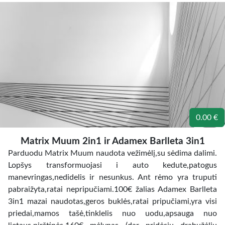
0.00 €
Matrix Muum 2in1 ir Adamex Barlleta 3in1
Parduodu Matrix Muum naudota vežimėlį,su sėdima dalimi.
Lopšys transformuojasi i auto kedute,patogus
manevringas,nedidelis ir nesunkus. Ant rėmo yra truputi
pabraižyta,ratai nepripučiami.100€ žalias Adamex Barlleta
3in1 mazai naudotas,geros buklės,ratai pripučiami,yra visi
priedai,mamos tašė,tinklelis nuo uodu,apsauga nuo