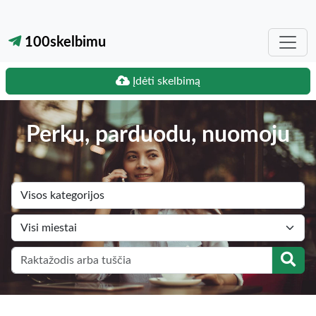
100skelbimu
Įdėti skelbimą
Perku, parduodu, nuomoju