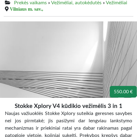
Prekės vaikams
»
Vežimėliai, autokėdutės
»
Vežimėliai
Vilniaus m. sav.,
550.00 €
Stokke Xplory V4 kūdikio vežimėlis 3 in 1
Naujas važiuoklės Stokke Xplory suteikia geresnes savybes
nei jos pirmtakė; jis pasižymi dar lengviau lankstymo
mechanizmas ir priekiniai ratai yra dabar rakinamas pagal
patogioje vietoje, kojiniai sukelti. Prekybos krepšys dabar