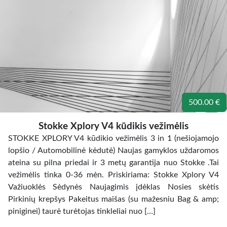
500.00 €
Stokke Xplory V4 kūdikis vežimėlis
STOKKE XPLORY V4 kūdikio vežimėlis 3 in 1 (nešiojamojo
lopšio / Automobilinė kėdutė) Naujas gamyklos uždaromos
ateina su pilna priedai ir 3 metų garantija nuo Stokke .Tai
vežimėlis tinka 0-36 mėn. Priskiriama: Stokke Xplory V4
Važiuoklės Sėdynės Naujagimis įdėklas Nosies skėtis
Pirkinių krepšys Pakeitus maišas (su mažesniu Bag & amp;
piniginei) taurė turėtojas tinkleliai nuo […]