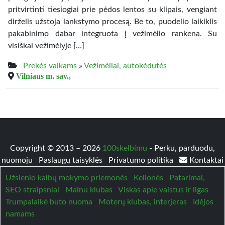
pritvirtinti tiesiogiai prie pėdos lentos su klipais, vengiant
dirželis užstoja lankstymo procesą. Be to, puodelio laikiklis
pakabinimo dabar integruota į vežimėlio rankena. Su
visiškai vežimėlyje […]
Prekės vaikams
»
Vežimėliai, autokėdutės
Vilniaus m. sav.,
Copyright © 2013 – 2026
100skelbimu
- Perku, parduodu,
nuomoju
Paslaugų taisyklės
Privatumo politika
Kontaktai
Užsienio kalbų mokymo priemonės
Kelionės
Patarimai,
SEO straipsniai
Mainu klubas
Viskas apie vaistus ir ligas
Trumpalaikė buto nuoma
Moterų klubas, interjeras
Idėjos
namams