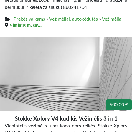
lietaus,pirštinės.160€ mėlynas (dar pridėsiu drabužėliu
berniukui ir keleta žaisliuku) 860241704
Prekės vaikams
»
Vežimėliai, autokėdutės
»
Vežimėliai
Vilniaus m. sav.,
500.00 €
Stokke Xplory V4 kūdikis Vežimėlis 3 in 1
Vienintelis vežimėlis jums kada nors reikės. Stokke Xplory