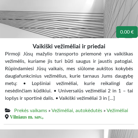
0.00 €
Vaikiški vežimėliai ir priedai
Pirmoji Jūsų mažylio transporto priemonė yra vaikiškas
vežimėlis, kuriame jis turi būti saugus ir jaustis patogiai.
Rūpindamiesi Jūsų vaikais, mes siūlome aukštos kokybės
daugiafunkcinius vežimėlius, kurie tarnaus Jums daugybę
metų: • Lopšiniai vežimėliai, kurie reikalingi dar
nesėdinčiam kūdikiui. • Universalūs vežimėliai 2 in 1 – tai
lopšys ir sportinė dalis. • Vaikiški vežimėliai 3 in […]
Prekės vaikams
»
Vežimėliai, autokėdutės
»
Vežimėliai
Vilniaus m. sav.,