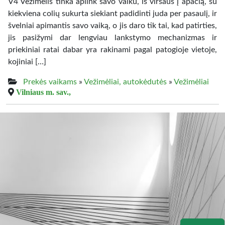
V4 Vežimėlis tinka aplink savo vaiku, iš viršaus į apačią, su
kiekviena colių sukurta siekiant padidinti juda per pasaulį, ir
švelniai apimantis savo vaiką, o jis daro tik tai, kad patirties,
jis pasižymi dar lengviau lankstymo mechanizmas ir
priekiniai ratai dabar yra rakinami pagal patogioje vietoje,
kojiniai […]
Prekės vaikams
»
Vežimėliai, autokėdutės
»
Vežimėliai
Vilniaus m. sav.,