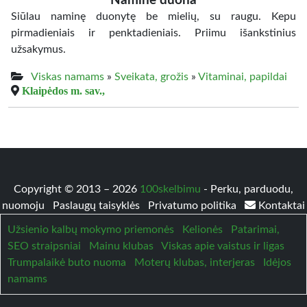
Naminė duona
Siūlau naminę duonytę be mielių, su raugu. Kepu
pirmadieniais ir penktadieniais. Priimu išankstinius
užsakymus.
Viskas namams
»
Sveikata, grožis
»
Vitaminai, papildai
Klaipėdos m. sav.,
Copyright © 2013 – 2026
100skelbimu
- Perku, parduodu,
nuomoju
Paslaugų taisyklės
Privatumo politika
Kontaktai
Užsienio kalbų mokymo priemonės
Kelionės
Patarimai,
SEO straipsniai
Mainu klubas
Viskas apie vaistus ir ligas
Trumpalaikė buto nuoma
Moterų klubas, interjeras
Idėjos
namams