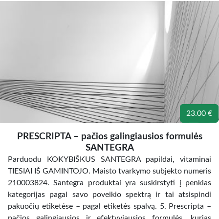
23.00 €
PRESCRIPTA – pačios galingiausios formulės
SANTEGRA
Parduodu KOKYBIŠKUS SANTEGRA papildai, vitaminai
TIESIAI IŠ GAMINTOJO. Maisto tvarkymo subjekto numeris
210003824. Santegra produktai yra suskirstyti į penkias
kategorijas pagal savo poveikio spektrą ir tai atsispindi
pakuočių etiketėse – pagal etiketės spalvą. 5. Prescripta –
pačios galingiausios ir efektyviausios formulės, kurias