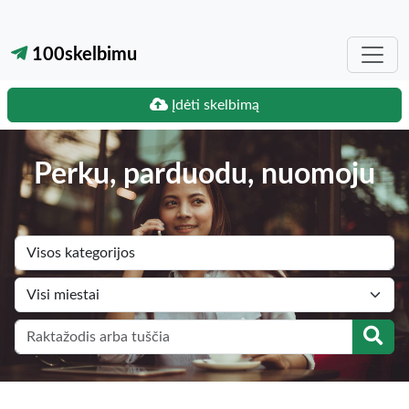
100skelbimu
Įdėti skelbimą
Perku, parduodu, nuomoju