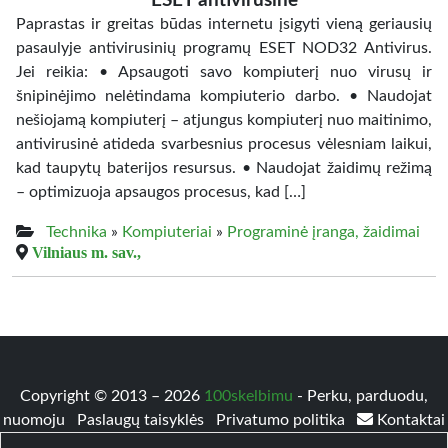
ESET antivirusinė
Paprastas ir greitas būdas internetu įsigyti vieną geriausių
pasaulyje antivirusinių programų ESET NOD32 Antivirus.
Jei reikia: • Apsaugoti savo kompiuterį nuo virusų ir
šnipinėjimo nelėtindama kompiuterio darbo. • Naudojat
nešiojamą kompiuterį – atjungus kompiuterį nuo maitinimo,
antivirusinė atideda svarbesnius procesus vėlesniam laikui,
kad taupytų baterijos resursus. • Naudojat žaidimų režimą
– optimizuoja apsaugos procesus, kad […]
Technika
»
Kompiuteriai
»
Programinė įranga, žaidimai
Vilniaus m. sav.,
Copyright © 2013 – 2026
100skelbimu
- Perku, parduodu,
nuomoju
Paslaugų taisyklės
Privatumo politika
Kontaktai