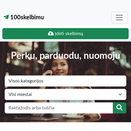
100skelbimu
Įdėti skelbimą
Perku, parduodu, nuomoju