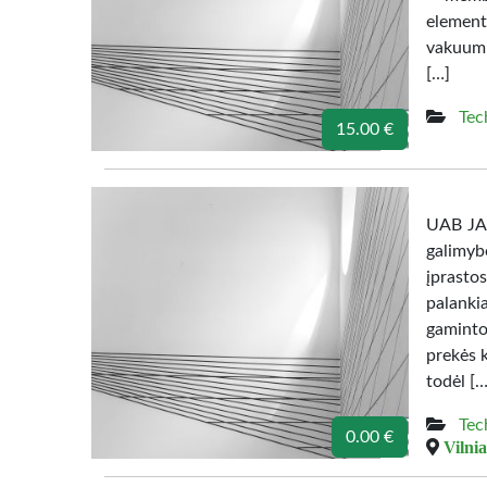
element
vakuumi
[…]
Tec
15.00 €
UAB JAU
galimyb
įprast
palanki
gamintoj
prekės 
todėl […
Tec
0.00 €
Vilnia