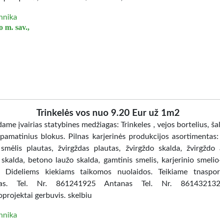
hnika
 m. sav.,
Trinkelės vos nuo 9.20 Eur už 1m2
me įvairias statybines medžiagas: Trinkeles , vejos bortelius, ša
 pamatinius blokus. Pilnas karjerinės produkcijos asortimentas:
, smėlis plautas, žvirgždas plautas, žvirgždo skalda, žvirgždo a
skalda, betono laužo skalda, gamtinis smelis, karjerinio smelio
. Dideliems kiekiams taikomos nuolaidos. Teikiame tnaspo
gas. Tel. Nr. 861241925 Antanas Tel. Nr. 86143213
projektai gerbuvis. skelbiu
hnika