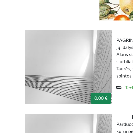
PAGRIN
jų dalys
Alaus st
siurbli
Taurės, 
spintos 
Tec
0.00 €
Parduod
kurui p