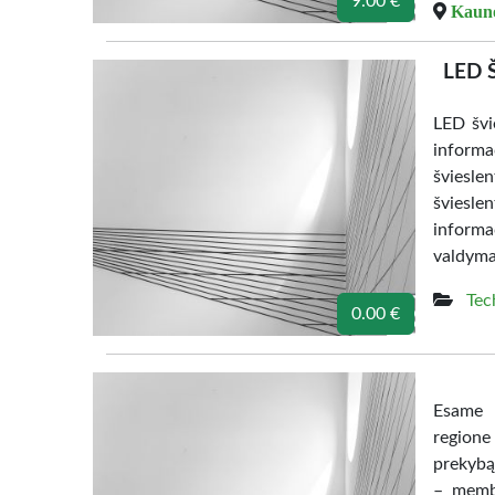
9.00 €
Kauno
LED 
LED švi
informac
šviesle
šviesl
informa
valdymas
Tec
0.00 €
Esame ,
regione
prekybą
– membr