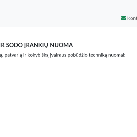
Kont
 IR SODO ĮRANKIŲ NUOMA
ą, patvarią ir kokybišką įvairaus pobūdžio techniką nuomai: