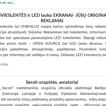
 m. sav.,
ŠVIESLENTĖS ir LED lauko EKRANAI- JŪSŲ ORIGINA
REKLAMAI
eslentės tai UNIKALUS naujos kartos sprendimas Jūsų reklam
ijai atvaizduoti. Siūlome: Reklamines led švieslentes, informaci
ntes bei specialaus panaudojimo LED švieslentes. Taipogi siūl
entes atviro kodo – OPEN SOURCE bei LED lauko ekranus. G
cijos pakeitimas, atnaujinimas, papildymas. Nuotolinis švie
 per internetą net neišėjus iš namų. Siūlome: LED švieslenčių be
hnika
Secoh orapūtės, aeratoriai
,Secoh” membraninių orapūčių oficialūs platintojai Baltijo
 (Lietuvoje; Latvijoje ir Estijoje). Vykdome didmeninę/ma
 bei servisinį mūsų platinamų produktų aptarnavimą , tokių kaip
aninės orapūtės, vakuuminiai siurbliai; Jager – difuzoriai (ae