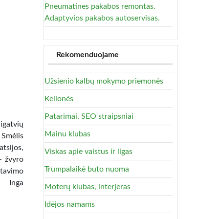
Pneumatines pakabos remontas.
Adaptyvios pakabos autoservisas.
Rekomenduojame
Užsienio kalbų mokymo priemonės
Kelionės
Patarimai, SEO straipsniai
ligatvių
Mainu klubas
 Smėlis
tsijos,
Viskas apie vaistus ir ligas
- žvyro
Trumpalaikė buto nuoma
rtavimo
2 Inga
Moterų klubas, interjeras
Idėjos namams