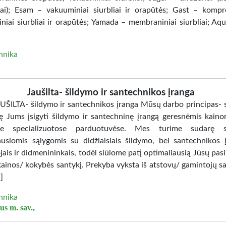
ai); Esam – vakuuminiai siurbliai ir orapūtės; Gast – kompre
niai siurbliai ir orapūtės; Yamada – membraniniai siurbliai; Aqu
hnika
Jaušilta- šildymo ir santechnikos įranga
ŠILTA- šildymo ir santechnikos įranga Mūsų darbo principas- s
ę Jums įsigyti šildymo ir santechninę įrangą geresnėmis kaino
ose specializuotose parduotuvėse. Mes turime sudarę su
ausiomis sąlygomis su didžiaisiais šildymo, bei santechnikos 
ais ir didmenininkais, todėl siūlome patį optimaliausią Jūsų pasi
kainos/ kokybės santykį. Prekyba vyksta iš atstovų/ gamintojų sa
]
hnika
us m. sav.,