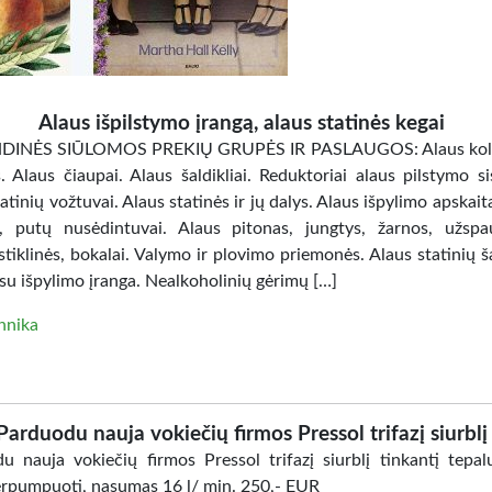
Alaus išpilstymo įrangą, alaus statinės kegai
DINĖS SIŪLOMOS PREKIŲ GRUPĖS IR PASLAUGOS: Alaus kolo
. Alaus čiaupai. Alaus šaldikliai. Reduktoriai alaus pilstymo si
atinių vožtuvai. Alaus statinės ir jų dalys. Alaus išpylimo apskait
ai, putų nusėdintuvai. Alaus pitonas, jungtys, žarnos, užspa
stiklinės, bokalai. Valymo ir plovimo priemonės. Alaus statinių 
su išpylimo įranga. Nealkoholinių gėrimų […]
hnika
Parduodu nauja vokiečių firmos Pressol trifazį siurblį
u nauja vokiečių firmos Pressol trifazį siurblį tinkantį tepalu
erpumpuoti, nasumas 16 l/ min. 250,- EUR