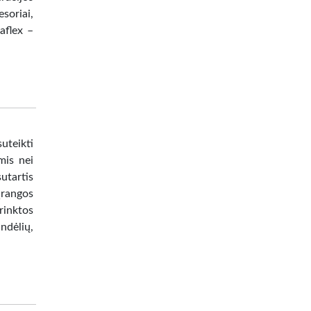
soriai,
aflex –
uteikti
mis nei
tartis
įrangos
rinktos
ndėlių,