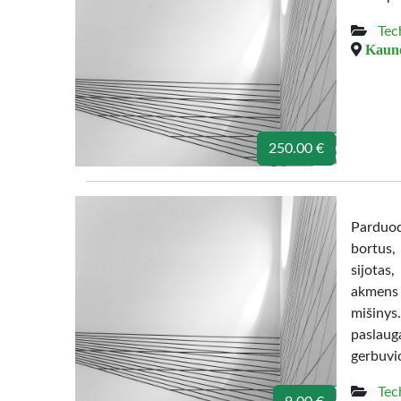
Tec
Kauno
250.00 €
Parduoda
bortus,
sijotas
akmens 
mišinys
paslau
gerbuvio
Tec