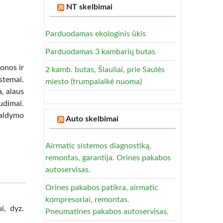
NT skelbimai
Parduodamas ekologinis ūkis
Parduodamas 3 kambarių butas
nos ir
2 kamb. butas, Šiauliai, prie Saulės
stemai.
miesto (trumpalaikė nuoma)
a, alaus
udimai.
šaldymo
Auto skelbimai
Airmatic sistemos diagnostiką,
remontas, garantija. Orines pakabos
autoservisas.
Orines pakabos patikra, airmatic
kompresoriai, remontas.
i, dyz.
Pneumatines pakabos autoservisas.