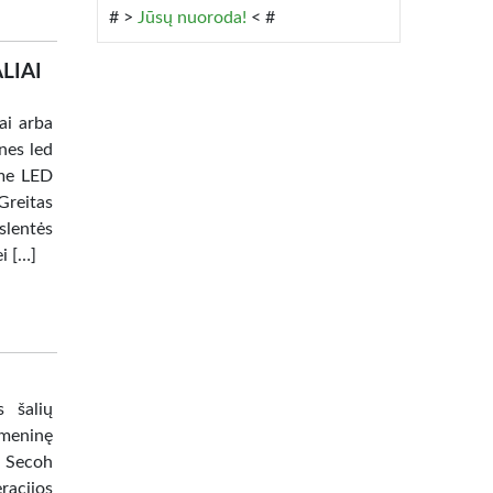
# >
Jūsų nuoroda!
< #
LIAI
ai arba
nes led
ome LED
reitas
slentės
i […]
s šalių
žmeninę
: Secoh
racijos