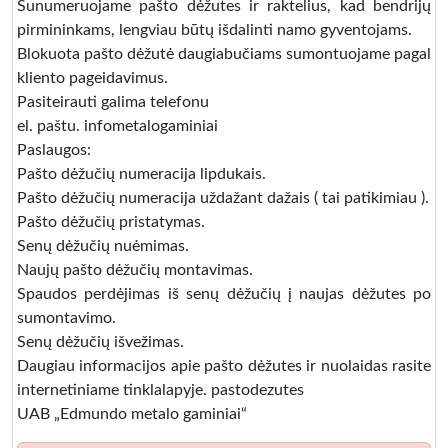
Sunumeruojame pašto dėžutes ir raktelius, kad bendrijų
pirmininkams, lengviau būtų išdalinti namo gyventojams.
Blokuota pašto dėžutė daugiabučiams sumontuojame pagal
kliento pageidavimus.
Pasiteirauti galima telefonu
el. paštu. infometalogaminiai
Paslaugos:
Pašto dėžučių numeracija lipdukais.
Pašto dėžučių numeracija uždažant dažais ( tai patikimiau ).
Pašto dėžučių pristatymas.
Senų dėžučių nuėmimas.
Naujų pašto dėžučių montavimas.
Spaudos perdėjimas iš senų dėžučių į naujas dėžutes po
sumontavimo.
Senų dėžučių išvežimas.
Daugiau informacijos apie pašto dėžutes ir nuolaidas rasite
internetiniame tinklalapyje. pastodezutes
UAB „Edmundo metalo gaminiai“