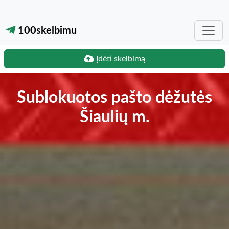
100skelbimu
Įdėti skelbimą
Sublokuotos pašto dėžutės
Šiaulių m.