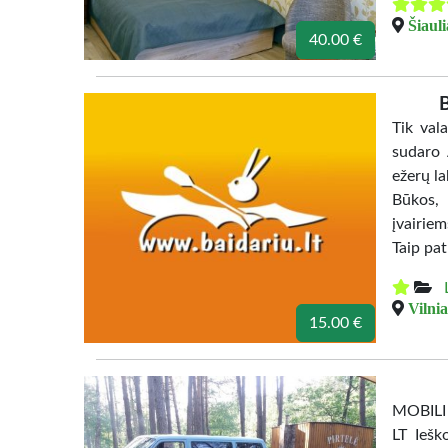
Šiaul
40.00 €
B
Tik val
sudaro 
ežerų la
Būkos, 
įvairiem
Taip pa
Vilnia
15.00 €
MOBILI
LT Iešk