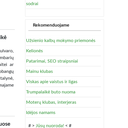
sodrai
Rekomenduojame
ikė
Užsienio kalbų mokymo priemonės
lvaro,
Kelionės
ambarių
Patarimai, SEO straipsniai
itei ar
robangų
Mainu klubas
alynė,
Viskas apie vaistus ir ligas
amajame
Trumpalaikė buto nuoma
Moterų klubas, interjeras
Idėjos namams
uose
# >
Jūsų nuoroda!
< #