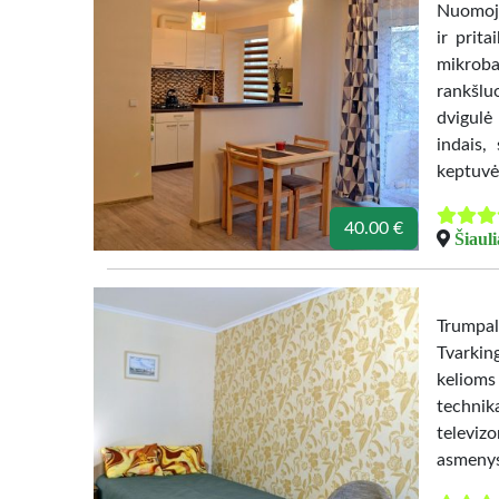
Nuomoja
ir prita
mikroba
rankšlu
dvigulė
indais,
keptuvė
40.00 €
Šiauli
Trumpa
Tvarkin
kelioms
techni
televizo
asmenys 