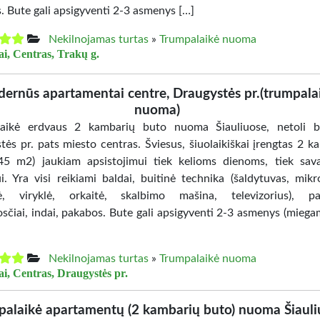
. Bute gali apsigyventi 2-3 asmenys […]
Nekilnojamas turtas
»
Trumpalaikė nuoma
ai, Centras, Trakų g.
ernūs apartamentai centre, Draugystės pr.(trumpala
nuoma)
aikė erdvaus 2 kambarių buto nuoma Šiauliuose, netoli bu
tės pr. pats miesto centras. Šviesus, šiuolaikiškai įrengtas 2 k
45 m2) jaukiam apsistojimui tiek kelioms dienoms, tiek sava
i. Yra visi reikiami baldai, buitinė technika (šaldytuvas, mik
ė, viryklė, orkaitė, skalbimo mašina, televizorius), pat
osčiai, indai, pakabos. Bute gali apsigyventi 2-3 asmenys (mieg
Nekilnojamas turtas
»
Trumpalaikė nuoma
ai, Centras, Draugystės pr.
palaikė apartamentų (2 kambarių buto) nuoma Šiauli