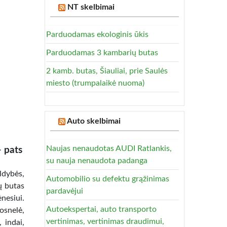
NT skelbimai
Parduodamas ekologinis ūkis
Parduodamas 3 kambarių butas
2 kamb. butas, Šiauliai, prie Saulės
miesto (trumpalaikė nuoma)
Auto skelbimai
Naujas nenaudotas AUDI Ratlankis,
– pats
su nauja nenaudota padanga
ldybės,
Automobilio su defektu grąžinimas
ų butas
pardavėjui
nesiui.
Autoekspertai, auto transporto
osnelė,
vertinimas, vertinimas draudimui,
, indai,