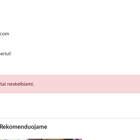
l.com
eriui!
tai neskelbiami.
Rekomenduojame