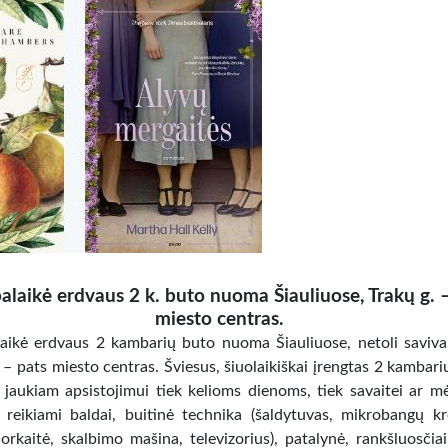
laikė erdvaus 2 k. buto nuoma Šiauliuose, Trakų g. 
miesto centras.
aikė erdvaus 2 kambarių buto nuoma Šiauliuose, netoli saviva
 – pats miesto centras. Šviesus, šiuolaikiškai įrengtas 2 kambari
 jaukiam apsistojimui tiek kelioms dienoms, tiek savaitei ar mė
i reikiami baldai, buitinė technika (šaldytuvas, mikrobangų kr
 orkaitė, skalbimo mašina, televizorius), patalynė, rankšluosčiai