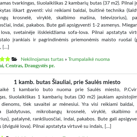
mas tvarkingas, šiuolaikiškas 2 kambarių butas (37 m2). Pilnai į
ikytas iškart gyventi: visi reikiami baldai, buitinė technika (šal
ngų krosnelė, viryklė, skalbimo mašina, televizorius), pa
osčiai, indai, pakabos. Bute gali apsigyventi 1-2 asmenys. Mieg
 lova, svetainėje išskleidžiama sofa-lova. Pilnai apstatyta vir
 stalo įrankiais ir pagrindinėmis priemonėmis maisto ruošai (
, […]
Nekilnojamas turtas
»
Trumpalaikė nuoma
ai, Centras, Draugystės pr.
1 kamb. butas Šiauliai, prie Saulės miesto
laikė 1 kambario buto nuoma prie Saulės miesto, P.Cvir
gas, šiuolaikiškas 1 kambarių butas (30 m2) jaukiam apsistojim
 dienoms, tiek savaitei ar mėnesiui. Yra visi reikiami baldai, 
ka (šaldytuvas, mikrobangų krosnelė, viryklė, skalbimo m
rius), patalynė, rankšluosčiai, indai, pakabos. Bute gali apsigyv
(dvigulė lova). Pilnai apstatyta virtuvė su indais, […]