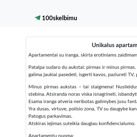
100skelbimu
Unikalus apartam
Apartamentai su iranga, skirta erotiniams zaidimam
Patalpa sudaro du aukstai: pirmas ir minus pirmas. 
galima jaukiai pasedeti, isgerti kavos, paziureti TV,
Minus pirmas aukstas – tai staigmena! Nusileidus
stebina. Atsiranda noras viska isnagrineti, isbandy
Esama iranga atveria neribotas galimybes jusu fanta
Yra dusas, virtuve, poilsio zona, TV su daugybe kana
Patogus parkavimas.
Atskiras iejimas suteikia daugiau konfidencialumo.
Apartamentu nuoma: