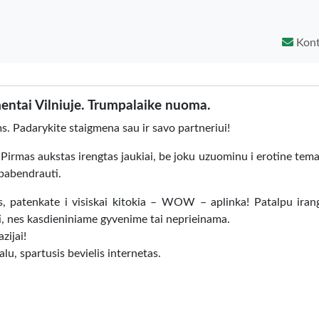
Kont
entai Vilniuje. Trumpalaike nuoma.
s. Padarykite staigmena sau ir savo partneriui!
Pirmas aukstas irengtas jaukiai, be joku uzuominu i erotine temat
 pabendrauti.
, patenkate i visiskai kitokia – WOW – aplinka! Patalpu irang
ti, nes kasdieniniame gyvenime tai neprieinama.
zijai!
lu, spartusis bevielis internetas.