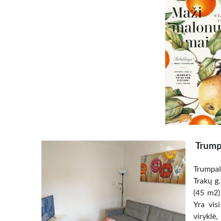
Trumpa
Trumpal
Trakų g.
(45 m2)
Yra vis
viryklė,