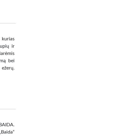
o
 kurias
upių ir
idarėmis
omą bei
 ežerų.
BAIDA.
„Baida“