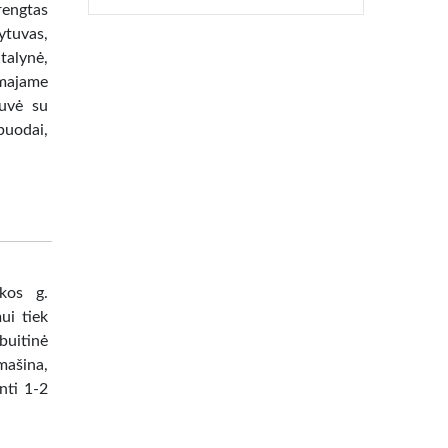
rengtas
dytuvas,
talynė,
amajame
tuvė su
puodai,
kos g.
ui tiek
buitinė
ašina,
enti 1-2