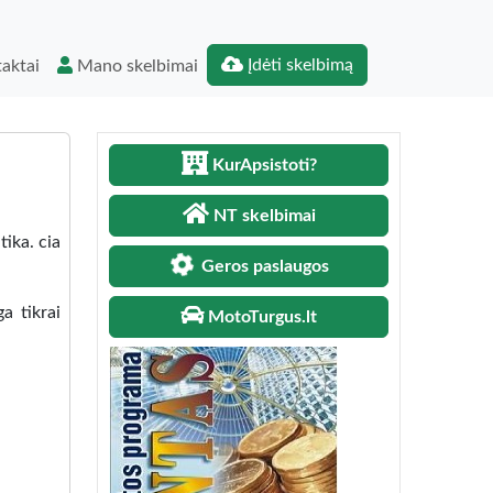
Įdėti skelbimą
aktai
Mano skelbimai
KurApsistoti?
NT skelbimai
ika. cia
Geros paslaugos
a tikrai
MotoTurgus.lt