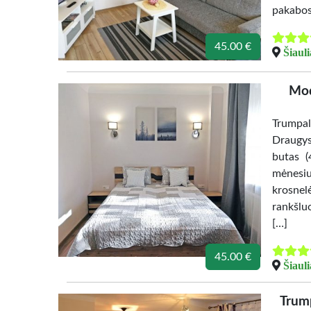
pakabos
45.00 €
Šiauli
Mod
Trumpal
Draugys
butas (
mėnesiu
krosnel
rankšlu
[…]
45.00 €
Šiauli
Trum