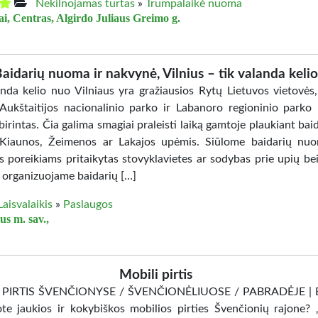
Nekilnojamas turtas
»
Trumpalaikė nuoma
iai, Centras, Algirdo Juliaus Greimo g.
aidarių nuoma ir nakvynė, Vilnius – tik valanda keli
anda kelio nuo Vilniaus yra gražiausios Rytų Lietuvos vietovės,
Aukštaitijos nacionalinio parko ir Labanoro regioninio parko 
birintas. Čia galima smagiai praleisti laiką gamtoje plaukiant ba
Kiaunos, Žeimenos ar Lakajos upėmis. Siūlome baidarių nu
s poreikiams pritaikytas stovyklavietes ar sodybas prie upių bei
t organizuojame baidarių […]
Laisvalaikis
»
Paslaugos
us m. sav.,
Mobili pirtis
 PIRTIS ŠVENČIONYSE / ŠVENČIONĖLIUOSE / PABRADĖJE | 
ote jaukios ir kokybiškos mobilios pirties Švenčionių rajone? 