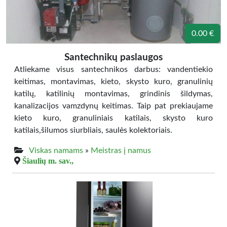
0.00 €
Santechnikų paslaugos
Atliekame visus santechnikos darbus: vandentiekio
keitimas, montavimas, kieto, skysto kuro, granulinių
katilų, katilinių montavimas, grindinis šildymas,
kanalizacijos vamzdynų keitimas. Taip pat prekiaujame
kieto kuro, granuliniais katilais, skysto kuro
katilais,šilumos siurbliais, saulės kolektoriais.
Viskas namams
»
Meistras į namus
Šiaulių m. sav.,