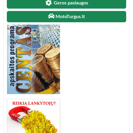
Geros paslaugos
MotoTurgus.lt