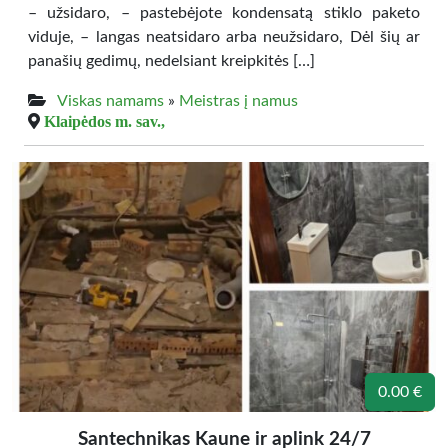
– užsidaro, – pastebėjote kondensatą stiklo paketo
viduje, – langas neatsidaro arba neužsidaro, Dėl šių ar
panašių gedimų, nedelsiant kreipkitės […]
Viskas namams
»
Meistras į namus
Klaipėdos m. sav.,
0.00 €
Santechnikas Kaune ir aplink 24/7