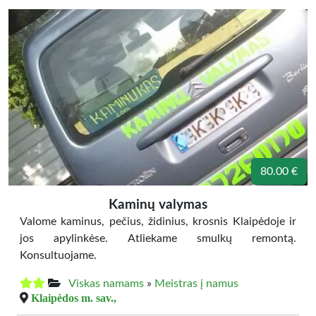
80.00 €
Kaminų valymas
Valome kaminus, pečius, židinius, krosnis Klaipėdoje ir
jos apylinkėse. Atliekame smulkų remontą.
Konsultuojame.
Viskas namams
»
Meistras į namus
Klaipėdos m. sav.,