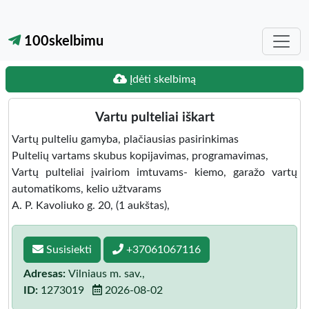
100skelbimu
Įdėti skelbimą
Vartu pulteliai iškart
Vartų pulteliu gamyba, plačiausias pasirinkimas
Pultelių vartams skubus kopijavimas, programavimas,
Vartų pulteliai įvairiom imtuvams- kiemo, garažo vartų
automatikoms, kelio užtvarams
A. P. Kavoliuko g. 20, (1 aukštas),
Susisiekti
+37061067116
Adresas:
Vilniaus m. sav.,
ID:
1273019
2026-08-02