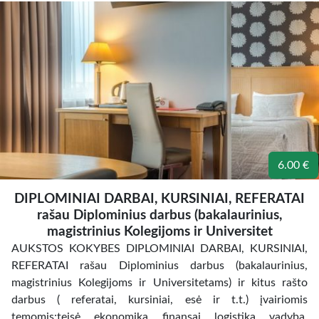
6.00 €
DIPLOMINIAI DARBAI, KURSINIAI, REFERATAI
rašau Diplominius darbus (bakalaurinius,
magistrinius Kolegijoms ir Universitet
AUKSTOS KOKYBES DIPLOMINIAI DARBAI, KURSINIAI,
REFERATAI rašau Diplominius darbus (bakalaurinius,
magistrinius Kolegijoms ir Universitetams) ir kitus rašto
darbus ( referatai, kursiniai, esė ir t.t.) įvairiomis
temomis:teisė, ekonomika, finansai, logistika, vadyba,