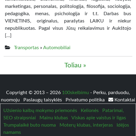
marketingas, personalas, politologija, filosofija, sociologija,
pedagogika, menas, psichologija ir t.t. Darbas bus
VIENETINIS, originalus, parašytas LAIKU ir niekur
nepublikuotas. Pagal visus Jūsų reikalavimus ir Aukštojo
[…]
Transportas
»
Automobiliai
Toliau »
Copyright © 2013 – 2026
100skelbimu
- Perku, parduodu,
nuomoju
Paslaugų taisyklės
Privatumo politika
Kontaktai
Užsienio kalbų mokymo priemonės
Kelionės
Patarimai,
SEO straipsniai
Mainu klubas
Viskas apie vaistus ir ligas
Trumpalaikė buto nuoma
Moterų klubas, interjeras
Idėjos
namams