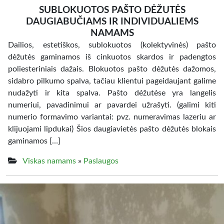
SUBLOKUOTOS PAŠTO DĖŽUTĖS
DAUGIABUČIAMS IR INDIVIDUALIEMS
NAMAMS
Dailios, estetiškos, sublokuotos (kolektyvinės) pašto
dėžutės gaminamos iš cinkuotos skardos ir padengtos
poliesteriniais dažais. Blokuotos pašto dėžutės dažomos,
sidabro pilkumo spalva, tačiau klientui pageidaujant galime
nudažyti ir kita spalva. Pašto dėžutėse yra langelis
numeriui, pavadinimui ar pavardei užrašyti. (galimi kiti
numerio formavimo variantai: pvz. numeravimas lazeriu ar
klijuojami lipdukai) Šios daugiavietės pašto dėžutės blokais
gaminamos […]
Viskas namams
»
Paslaugos