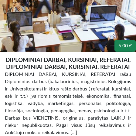
5.00 €
DIPLOMINIAI DARBAI, KURSINIAI, REFERATAI,
DIPLOMINIAI DARBAI, KURSINIAI, REFERATAI
DIPLOMINIAI DARBAI, KURSINIAI, REFERATAI rašau
Diplominius darbus (bakalaurinius, magistrinius Kolegijoms
ir Universitetams) ir kitus rašto darbus ( referatai, kursiniai,
esė ir t.t.) įvairiomis temomis:teisė, ekonomika, finansai,
logistika, vadyba, marketingas, personalas, politologija,
filosofija, sociologija, pedagogika, menas, psichologija ir t.t.
Darbas bus VIENETINIS, originalus, parašytas LAIKU ir
niekur nepublikuotas. Pagal visus Jūsų reikalavimus ir
Aukštojo mokslo reikalavimus. […]