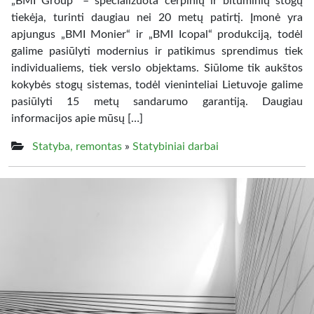
„BMI Group“ – specializuota čerpinių ir bituminių stogų
tiekėja, turinti daugiau nei 20 metų patirtį. Įmonė yra
apjungus „BMI Monier“ ir „BMI Icopal“ produkciją, todėl
galime pasiūlyti modernius ir patikimus sprendimus tiek
individualiems, tiek verslo objektams. Siūlome tik aukštos
kokybės stogų sistemas, todėl vieninteliai Lietuvoje galime
pasiūlyti 15 metų sandarumo garantiją. Daugiau
informacijos apie mūsų […]
Statyba, remontas
»
Statybiniai darbai