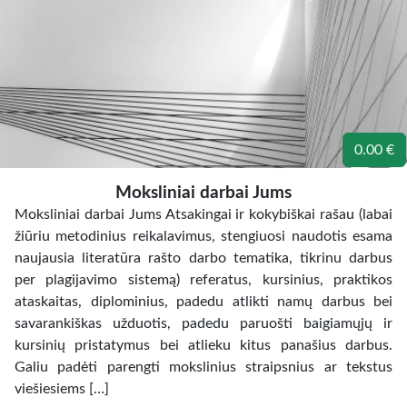
0.00 €
Moksliniai darbai Jums
Moksliniai darbai Jums Atsakingai ir kokybiškai rašau (labai
žiūriu metodinius reikalavimus, stengiuosi naudotis esama
naujausia literatūra rašto darbo tematika, tikrinu darbus
per plagijavimo sistemą) referatus, kursinius, praktikos
ataskaitas, diplominius, padedu atlikti namų darbus bei
savarankiškas užduotis, padedu paruošti baigiamųjų ir
kursinių pristatymus bei atlieku kitus panašius darbus.
Galiu padėti parengti mokslinius straipsnius ar tekstus
viešiesiems […]