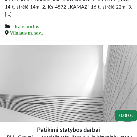
14 t. strėlė 14m. 2. Ks-4572 „KAMAZ” 16 t. strėlė 22m. 3.
[…]
Transportas
Vilniaus m. sav.,
0.00 €
Patikimi statybos darbai