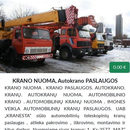
0.00 €
KRANO NUOMA, Autokrano PASLAUGOS
KRANO NUOMA . KRANO PASLAUGOS. AUTOKRANO.
KRANŲ. AUTOKRANŲ NUOMA. AUTOMOBILINIO
KRANO . AUTOMOBILINIŲ KRANŲ NUOMA . IMONES
VEIKLA AUTOMOBILINIŲ KRANŲ PASLAUGOS. UAB
„KRANESTA” siūlo automobilinių teleskopinių kranų
paslaugas , atlieka pakrovimo , iškrovimo, montavimo ir
kitus darbus. Nuomojame siuos kranus: 1. Ks-3577 „MAZ”