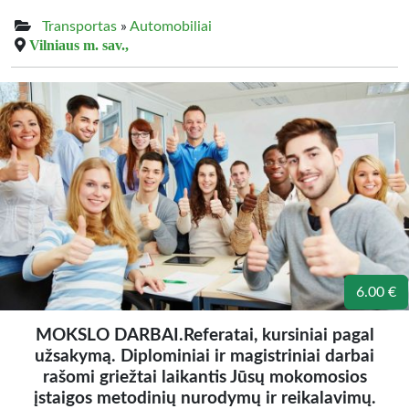
Transportas
»
Automobiliai
Vilniaus m. sav.,
6.00 €
MOKSLO DARBAI.Referatai, kursiniai pagal
užsakymą. Diplominiai ir magistriniai darbai
rašomi griežtai laikantis Jūsų mokomosios
įstaigos metodinių nurodymų ir reikalavimų.