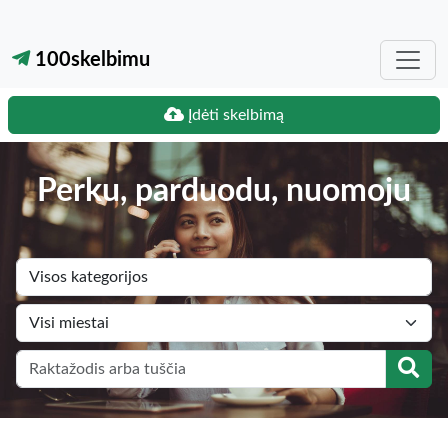
100skelbimu
Įdėti skelbimą
Perku, parduodu, nuomoju