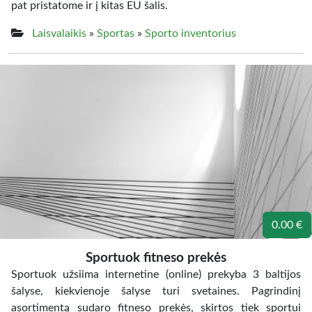
pat pristatome ir į kitas EU šalis.
Laisvalaikis
»
Sportas
»
Sporto inventorius
0.00 €
Sportuok fitneso prekės
Sportuok užsiima internetine (online) prekyba 3 baltijos
šalyse, kiekvienoje šalyse turi svetaines. Pagrindinį
asortimentą sudaro fitneso prekės, skirtos tiek sportui