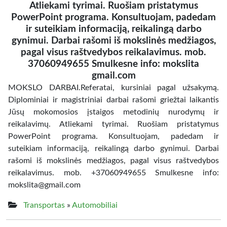
Atliekami tyrimai. Ruošiam pristatymus
PowerPoint programa. Konsultuojam, padedam
ir suteikiam informaciją, reikalingą darbo
gynimui. Darbai rašomi iš mokslinės medžiagos,
pagal visus raštvedybos reikalavimus. mob.
37060949655 Smulkesne info: mokslita
gmail.com
MOKSLO DARBAI.Referatai, kursiniai pagal užsakymą.
Diplominiai ir magistriniai darbai rašomi griežtai laikantis
Jūsų mokomosios įstaigos metodinių nurodymų ir
reikalavimų. Atliekami tyrimai. Ruošiam pristatymus
PowerPoint programa. Konsultuojam, padedam ir
suteikiam informaciją, reikalingą darbo gynimui. Darbai
rašomi iš mokslinės medžiagos, pagal visus raštvedybos
reikalavimus. mob. +37060949655 Smulkesne info:
mokslita@gmail.com
Transportas
»
Automobiliai