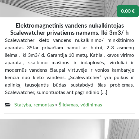
0.00 €
Elektromagnetinis vandens nukalkintojas
Scalewatcher privatiems namams. Iki 3m3/ h
Scalewatcher kieto vandens nukalkinimo/ minkštinimo
aparatas 3Star privačiam namui ar butui, 2-3 asmenų
šeimai. iki 3m3/ d. Garantija 10 metų. Katilai, kavos virimo
aparatai, skalbimo mašinos ir indaplovės, virduliai ir
modernūs vandens čiaupai virtuvėje ir vonios kambaryje
kenčia nuo kieto vandens. „Scalewatcher“ yra puikus ir
aplinką tausojantis būdas sustabdyti šias problemas.
Scalewatcher, sumontuotas ant pagrindinio […]
Statyba, remontas
»
Šildymas, vėdinimas