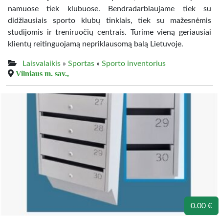
namuose tiek klubuose. Bendradarbiaujame tiek su
didžiausiais sporto klubų tinklais, tiek su mažesnėmis
studijomis ir treniruočių centrais. Turime vieną geriausiai
klientų reitinguojamą nepriklausomą balą Lietuvoje.
Laisvalaikis
»
Sportas
»
Sporto inventorius
Vilniaus m. sav.,
0.00 €