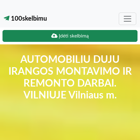
100skelbimu
Įdėti skelbimą
AUTOMOBILIU DUJU
IRANGOS MONTAVIMO IR
REMONTO DARBAI.
VILNIUJE Vilniaus m.