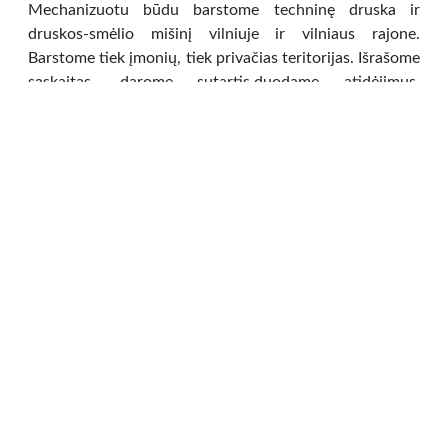
Mechanizuotu būdu barstome techninę druska ir
druskos-smėlio mišinį vilniuje ir vilniaus rajone.
Barstome tiek įmonių, tiek privačias teritorijas. Išrašome
sąskaitas, darome sutartis,duodame atidėjimus.
Dirbame visą parą be išeiginių dienų.Užsakymo tel.
+37068410353 VISĄ PARĄ
Transportas
»
Auto paslaugos
Vilniaus m. sav.,