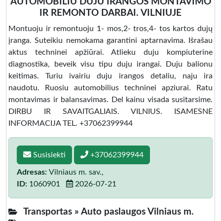
AUTOMOBILIU DUJU IRANGOS MONTAVIMO
IR REMONTO DARBAI. VILNIUJE
Montuoju ir remontuoju 1- mos,2- tros,4- tos kartos dujų
įranga. Suteikiu nemokama garantini aptarnavima. Išrašau
aktus techninei apžiūrai. Atlieku duju kompiuterine
diagnostika, beveik visu tipu duju irangai. Duju balionu
keitimas. Turiu ivairiu duju irangos detaliu, naju ira
naudotu. Ruosiu automobilius techninei apziurai. Ratu
montavimas ir balansavimas. Del kainu visada susitarsime.
DIRBU IR SAVAITGALIAIS. VILNIUS. ISAMESNE
INFORMACIJA TEL. +37062399944
Susisiekti
+37062399944
Adresas:
Vilniaus m. sav.,
ID:
1060901
2026-07-21
Transportas »
Auto paslaugos Vilniaus m.