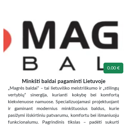
0.00 €
Minkšti baldai pagaminti Lietuvoje
„Magrės baldai“ – tai lietuviško meistriškumo ir „stilingų
vertybių“ sinergija, kurianti kokybę bei komfortą
kiekvienuose namuose. Specializuojamasi projektuojant
ir gaminant modernius minkštuosius baldus, kurie
pasižymi išskirtiniu patvarumu, komfortu bei išmaniuoju
funkcionalumu. Pagrindinis tikslas – padėti sukurti