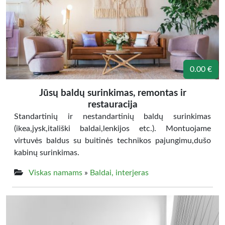
0.00 €
Jūsų baldų surinkimas, remontas ir
restauracija
Standartinių ir nestandartinių baldų surinkimas
(ikea,jysk,itališki baldai,lenkijos etc.). Montuojame
virtuvės baldus su buitinės technikos pajungimu,dušo
kabinų surinkimas.
Viskas namams
»
Baldai, interjeras