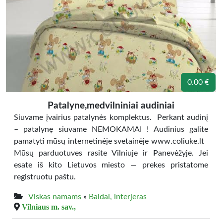
0.00 €
Patalyne,medvilniniai audiniai
Siuvame įvairius patalynės komplektus. Perkant audinį
– patalynę siuvame NEMOKAMAI ! Audinius galite
pamatyti mūsų internetinėje svetainėje www.coliuke.lt
Mūsų parduotuves rasite Vilniuje ir Panevėžyje. Jei
esate iš kito Lietuvos miesto — prekes pristatome
registruotu paštu.
Viskas namams
»
Baldai, interjeras
Vilniaus m. sav.,