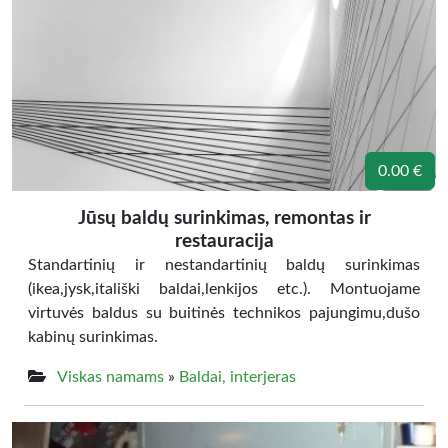
0.00 €
Jūsų baldų surinkimas, remontas ir
restauracija
Standartinių ir nestandartinių baldų surinkimas
(ikea,jysk,itališki baldai,lenkijos etc.). Montuojame
virtuvės baldus su buitinės technikos pajungimu,dušo
kabinų surinkimas.
Viskas namams
»
Baldai, interjeras