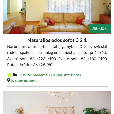
280.00 €
Natūralios odos sofos 3 2 1
Natūralios odos sofos, italų gamybos 3+2+1, šviesiai
rudos spalvos, be miegamo mechanizmo, prižiūrėti.
3vietė sofa 84 /223 /100 2vietė sofa 84 /180 /100
Pufas -krėslas 36 /96 /80
Viskas namams
»
Baldai, interjeras
Kauno m. sav.,