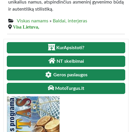
unikalius namus, atspindinčius asmeninį gyvenimo būdą
ir autentišką stilistiką.
Viskas namams
»
Baldai, interjeras
Visa Lietuva,
KurApsistoti?
NT skelbimai
Geros paslaugos
MotoTurgus.lt