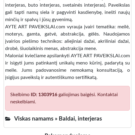
interjeras, buto interjeras, svetainės interjeras). Paveikslas
gali tapti namų siela ir pagyvinti kasdienybę, inešti naujų
minčių ir spalvų i jūsų gyvenimą.
AYTE ART PAVEIKSLAI.com vyrauja įvairi tematika: meilė,
moterys, gamta, gatvė, abstrakcija, gėlės. Naudojamos
įvairios piešimo technikos: aliejiniai dažai, akriliniai dažai,
drobė, šiuolaikinis menas, abstrakcija mene.
Maloniai kviečiame apsilankyti AYTE ART PAVEIKSLAI.com
ir isigyti jums patinkantį unikalų meno kūrinį, padarytą su
meile. Jums padovanosime nemokamą konsultaciją, o
įsigijus paveikslą ir autentiškumo sertifikatą.
Skelbimo
ID: 1303916
galiojimas baigėsi. Kontaktai
neskelbiami.
Viskas namams »
Baldai, interjeras