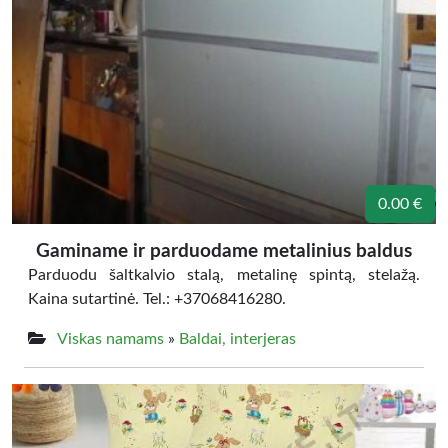
0.00 €
Gaminame ir parduodame metalinius baldus
Parduodu šaltkalvio stalą, metalinę spintą, stelažą.
Kaina sutartinė. Tel.: +37068416280.
Viskas namams
»
Baldai, interjeras