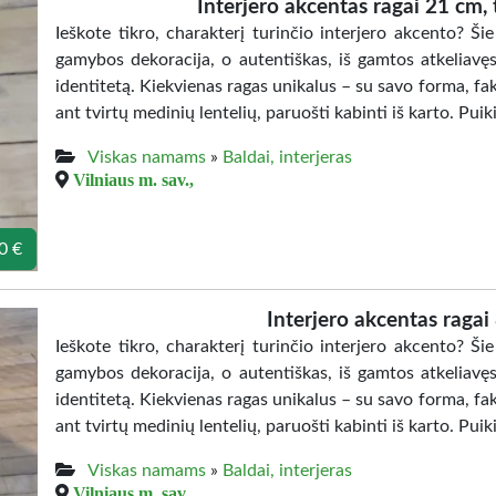
Interjero akcentas ragai 21 cm, t
Ieškote tikro, charakterį turinčio interjero akcento? Ši
gamybos dekoracija, o autentiškas, iš gamtos atkeliavęs 
identitetą. Kiekvienas ragas unikalus – su savo forma, fak
ant tvirtų medinių lentelių, paruošti kabinti iš karto. Puiki
Viskas namams
»
Baldai, interjeras
Vilniaus m. sav.,
0 €
Interjero akcentas ragai
Ieškote tikro, charakterį turinčio interjero akcento? Ši
gamybos dekoracija, o autentiškas, iš gamtos atkeliavęs 
identitetą. Kiekvienas ragas unikalus – su savo forma, fak
ant tvirtų medinių lentelių, paruošti kabinti iš karto. Puiki
Viskas namams
»
Baldai, interjeras
Vilniaus m. sav.,