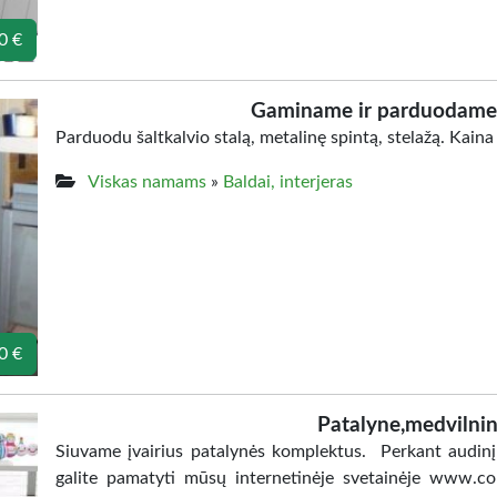
0 €
Gaminame ir parduodame 
Parduodu šaltkalvio stalą, metalinę spintą, stelažą. Kain
Viskas namams
»
Baldai, interjeras
0 €
Patalyne,medvilnin
Siuvame įvairius patalynės komplektus. Perkant aud
galite pamatyti mūsų internetinėje svetainėje www.co