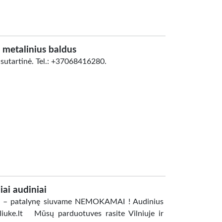
metalinius baldus
a sutartinė. Tel.: +37068416280.
iai audiniai
inį – patalynę siuvame NEMOKAMAI ! Audinius
liuke.lt Mūsų parduotuves rasite Vilniuje ir