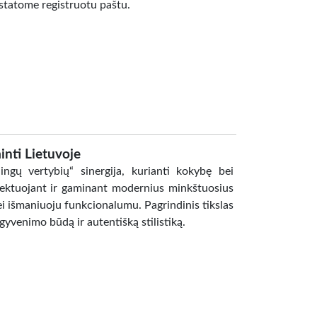
istatome registruotu paštu.
inti Lietuvoje
ingų vertybių“ sinergija, kurianti kokybę bei
ektuojant ir gaminant modernius minkštuosius
ei išmaniuoju funkcionalumu. Pagrindinis tikslas
gyvenimo būdą ir autentišką stilistiką.