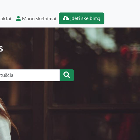
Įdėti skelbimą
aktai
Mano skelbimai
s