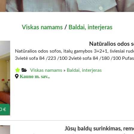
Viskas namams
/
Baldai, interjeras
Natūralios odos s
Natūralios odos sofos, italų gamybos 3+2+1, šviesiai ru
3vietė sofa 84 /223 /100 2vietė sofa 84 /180 /100 Pufas
Viskas namams
»
Baldai, interjeras
Kauno m. sav.,
0 €
Jūsų baldų surinkimas, remo