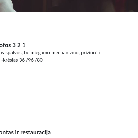
ofos 3 2 1
dos spalvos, be miegamo mechanizmo, prižiūrėti.
 -krėslas 36 /96 /80
ntas ir restauracija