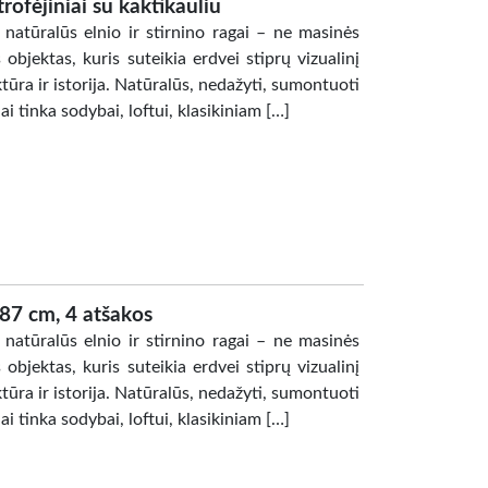
rofėjiniai su kaktikauliu
e natūralūs elnio ir stirnino ragai – ne masinės
objektas, kuris suteikia erdvei stiprų vizualinį
tūra ir istorija. Natūralūs, nedažyti, sumontuoti
ai tinka sodybai, loftui, klasikiniam […]
 87 cm, 4 atšakos
e natūralūs elnio ir stirnino ragai – ne masinės
objektas, kuris suteikia erdvei stiprų vizualinį
tūra ir istorija. Natūralūs, nedažyti, sumontuoti
ai tinka sodybai, loftui, klasikiniam […]