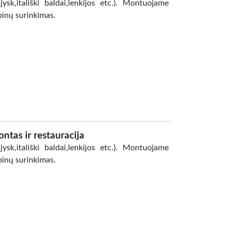
ysk,itališki baldai,lenkijos etc.). Montuojame
binų surinkimas.
ntas ir restauracija
ysk,itališki baldai,lenkijos etc.). Montuojame
binų surinkimas.