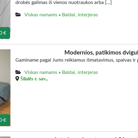
drobės galimas iš vienos nuotraukos arba […]
Viskas namams
»
Baldai, interjeras
0 €
Modernios, patikimos dvigul
Gaminame pagal Jums reikiamus išmatavimus, spalvas ir p
Viskas namams
»
Baldai, interjeras
Šilalės r. sav.,
0 €