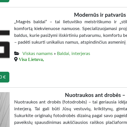
Modernūs ir patvarūs 
„Magrės baldai“ – tai lietuviško meistriškumo ir „stil
komfortą kiekvienuose namuose. Specializuojamasi proj
baldus, kurie pasižymi išskirtiniu patvarumu, komfortu b
– padėti sukurti unikalius namus, atspindinčius asmeninį 
Viskas namams
»
Baldai, interjeras
Visa Lietuva,
0 €
Nuotraukos ant drobės – 
Nuotraukos ant drobės (fotodrobės) – tai geriausia idė
interjerą. Tai gali būti Jūsų vestuvių, krikštynų, gim
Sukurkite originalų fotodrobės dizainą pagal savo pageid
paveikslų spausdinimas aukščiausios raiškos plačiafor