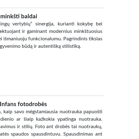
minkšti baldai
ingų vertybių“ sinergija, kurianti kokybę bei
ektuojant ir gaminant modernius minkštuosius
ei išmaniuoju funkcionalumu. Pagrindinis tikslas
gyvenimo būdą ir autentišką stilistiką.
Infans fotodrobės
ja, kaip savo mėgstamiausia nuotrauka papuošti
tadienio ar šiaip kažkokia ypatinga nuotrauka.
avimus ir stilių. Foto ant drobės tai nuotraukų,
matės spaudos spausdintuvu. Spausdinimas ant