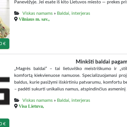
Panevėžyje. Jei esate iš kito Lietuvos miesto — prekes pr
Viskas namams
»
Baldai, interjeras
Vilniaus m. sav.,
0 €
Minkšti baldai pagam
„Magrės baldai“ – tai lietuviško meistriškumo ir „stil
komfortą kiekvienuose namuose. Specializuojamasi proj
baldus, kurie pasižymi išskirtiniu patvarumu, komfortu b
– padėti sukurti unikalius namus, atspindinčius asmeninį 
Viskas namams
»
Baldai, interjeras
Visa Lietuva,
0 €