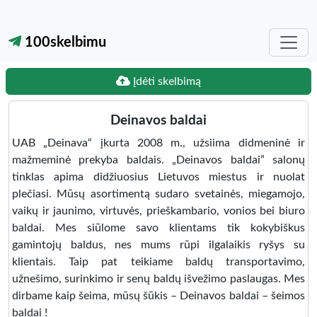
100skelbimu
Įdėti skelbimą
Deinavos baldai
UAB „Deinava“ įkurta 2008 m., užsiima didmeninė ir
mažmeminė prekyba baldais. „Deinavos baldai” salonų
tinklas apima didžiuosius Lietuvos miestus ir nuolat
plečiasi. Mūsų asortimentą sudaro svetainės, miegamojo,
vaikų ir jaunimo, virtuvės, prieškambario, vonios bei biuro
baldai. Mes siūlome savo klientams tik kokybiškus
gamintojų baldus, nes mums rūpi ilgalaikis ryšys su
klientais. Taip pat teikiame baldų transportavimo,
užnešimo, surinkimo ir senų baldų išvežimo paslaugas. Mes
dirbame kaip šeima, mūsų šūkis – Deinavos baldai – šeimos
baldai !