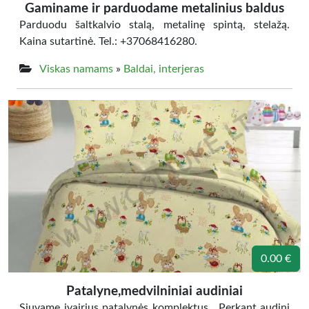
Gaminame ir parduodame metalinius baldus
Parduodu šaltkalvio stalą, metalinę spintą, stelažą.
Kaina sutartinė. Tel.: +37068416280.
Viskas namams
»
Baldai, interjeras
0.00 €
Patalyne,medvilniniai audiniai
Siuvame įvairius patalynės komplektus. Perkant audinį