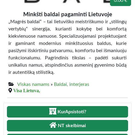
0.00 €
Minkšti baldai pagaminti Lietuvoje
„Magrės baldai“ – tai lietuviško meistriškumo ir „stilingų
vertybių“ sinergija, kurianti kokybę bei komfortą
kiekvienuose namuose. Specializuojamasi projektuojant
ir gaminant modernius minkštuosius baldus, kurie
pasižymi išskirtiniu patvarumu, komfortu bei išmaniuoju
funkcionalumu. Pagrindinis tikslas – padėti sukurti
unikalius namus, atspindinčius asmeninį gyvenimo būdą
ir autentišką stilistiką.
Viskas namams
»
Baldai, interjeras
Visa Lietuva,
KurApsistoti?
NT skelbimai