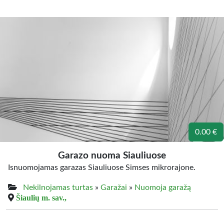
0.00 €
Garazo nuoma Siauliuose
Isnuomojamas garazas Siauliuose Simses mikrorajone.
Nekilnojamas turtas
»
Garažai
»
Nuomoja garažą
Šiaulių m. sav.,