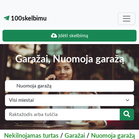
100skelbimu
Įdėti skelbimą
Garažai, Nuomoja garažą
Nekilnojamas turtas
/
Garažai
/
Nuomoja garažą