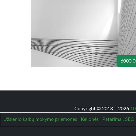
6000.0
Copyright © 2013 – 2026
10
Užsienio kalbų mokymo priemonės
Kelionės
Patarimai, SEO 