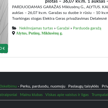
plotas – 36,07 kv.m. 1 aukšas 
PARDUODAMAS GARAŽAS Miklusėnų G., ALYTUS. KAINA 
aukšas – 26,07 kv.m. Garažas su duobe ir rūsiu – 10 kv.
Tvarkingas stogas Elektra Geras privažiavimas Detalesn
Nekilnojamas turtas
»
Garažai
»
Parduoda garažą
Alytus, Putinų, Miklusėnų g.
0 €
0skelbimu
- Perku, parduodu, nuomoju
Paslaugų taisyklės
Pri
straipsniai
Mainu klubas
Viskas apie vaistus ir ligas
Trumpala