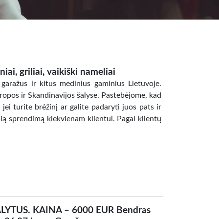
ai, griliai, vaikiški nameliai
aražus ir kitus medinius gaminius Lietuvoje.
uropos ir Skandinavijos šalyse. Pastebėjome, kad
jei turite brėžinį ar galite padaryti juos pats ir
ią sprendimą kiekvienam klientui. Pagal klientų
YTUS. KAINA – 6000 EUR Bendras