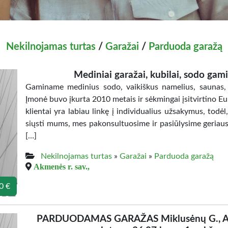
Nekilnojamas turtas
/
Garažai
/
Parduoda garažą
Mediniai garažai, kubilai, sodo gamini
Gaminame medinius sodo, vaikiškus namelius, saunas, g
Įmonė buvo įkurta 2010 metais ir sėkmingai įsitvirtino E
klientai yra labiau linkę į individualius užsakymus, todėl, 
siųsti mums, mes pakonsultuosime ir pasiūlysime geriaus
[…]
Nekilnojamas turtas
»
Garažai
»
Parduoda garažą
Akmenės r. sav.,
0 €
PARDUODAMAS GARAŽAS Miklusėnų G., AL