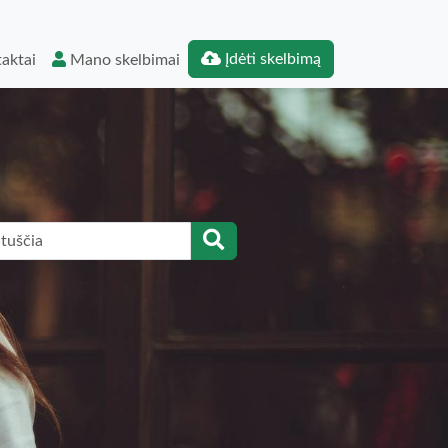
Įdėti skelbimą
aktai
Mano skelbimai