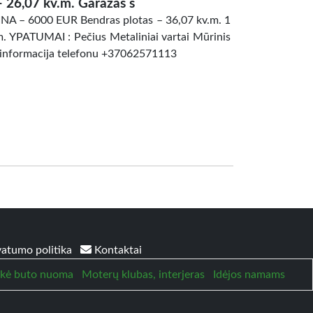
– 26,07 kv.m. Garažas s
– 6000 EUR Bendras plotas – 36,07 kv.m. 1
m. YPATUMAI : Pečius Metaliniai vartai Mūrinis
ė informacija telefonu +37062571113
vatumo politika
Kontaktai
ikė buto nuoma
Moterų klubas, interjeras
Idėjos namams