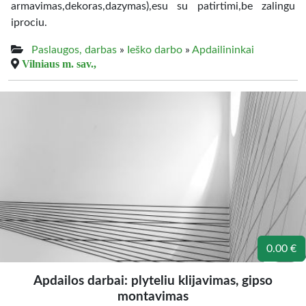
armavimas,dekoras,dazymas),esu su patirtimi,be zalingu
iprociu.
Paslaugos, darbas
»
Ieško darbo
»
Apdailininkai
Vilniaus m. sav.,
0.00 €
Apdailos darbai: plyteliu klijavimas, gipso
montavimas