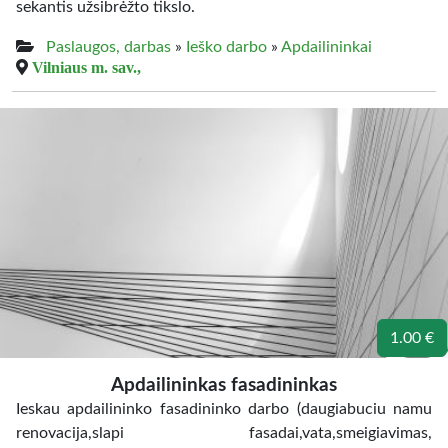
sekantis užsibrėžto tikslo.
Paslaugos, darbas
»
Ieško darbo
»
Apdailininkai
Vilniaus m. sav.,
1.00 €
Apdailininkas fasadininkas
Ieskau apdailininko fasadininko darbo (daugiabuciu namu
renovacija,slapi fasadai,vata,smeigiavimas,