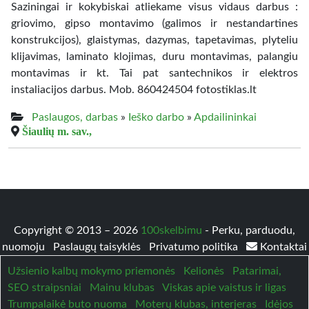
Saziningai ir kokybiskai atliekame visus vidaus darbus :
griovimo, gipso montavimo (galimos ir nestandartines
konstrukcijos), glaistymas, dazymas, tapetavimas, plyteliu
klijavimas, laminato klojimas, duru montavimas, palangiu
montavimas ir kt. Tai pat santechnikos ir elektros
instaliacijos darbus. Mob. 860424504 fotostiklas.lt
Paslaugos, darbas
»
Ieško darbo
»
Apdailininkai
Šiaulių m. sav.,
Copyright © 2013 – 2026
100skelbimu
- Perku, parduodu,
nuomoju
Paslaugų taisyklės
Privatumo politika
Kontaktai
Užsienio kalbų mokymo priemonės
Kelionės
Patarimai,
SEO straipsniai
Mainu klubas
Viskas apie vaistus ir ligas
Trumpalaikė buto nuoma
Moterų klubas, interjeras
Idėjos