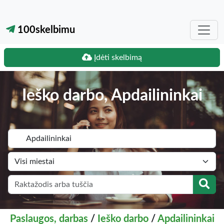
100skelbimu
Įdėti skelbimą
Ieško darbo, Apdailininkai
Paslaugos, darbas
/
Ieško darbo
/
Apdailininkai