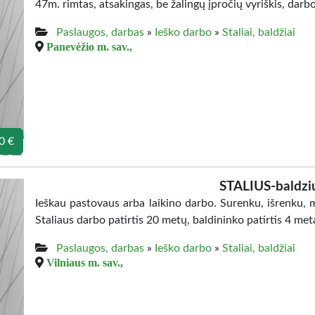
47m. rimtas, atsakingas, be žalingų įpročių vyriškis, darbo
Paslaugos, darbas
»
Ieško darbo
»
Staliai, baldžiai
Panevėžio m. sav.,
0 €
STALIUS-baldzi
Ieškau pastovaus arba laikino darbo. Surenku, išrenku,
Staliaus darbo patirtis 20 metų, baldininko patirtis 4 me
Paslaugos, darbas
»
Ieško darbo
»
Staliai, baldžiai
Vilniaus m. sav.,