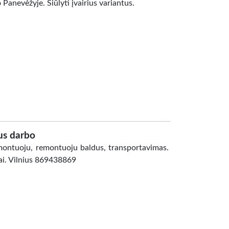
 Panevėžyje. Siūlyti įvairius variantus.
us darbo
 montuoju, remontuoju baldus, transportavimas.
tai. Vilnius 869438869