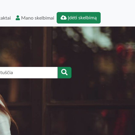
Įdėti skelbimą
aktai
Mano skelbimai