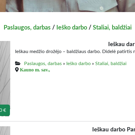
Paslaugos, darbas
/
Ieško darbo
/
Staliai, baldžiai
Ieškau da
Ieškau medžio drožėjo – baldžiaus darbo. Didelė patirtis
Paslaugos, darbas
»
Ieško darbo
»
Staliai, baldžiai
Kauno m. sav.,
0 €
Ieškau darbo Pa