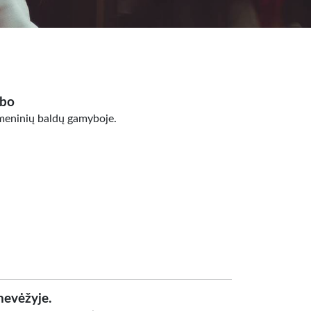
rbo
 meninių baldų gamyboje.
nevėžyje.