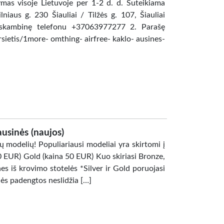
as visoje Lietuvoje per 1-2 d. d. Suteikiama
niaus g. 230 Šiauliai / Tilžės g. 107, Šiauliai
askambinę telefonu +37063977277 2. Parašę
rsietis/1more- omthing- airfree- kaklo- ausines-
ausinės (naujos)
modelių! Populiariausi modeliai yra skirtomi į
40 EUR) Gold (kaina 50 EUR) Kuo skiriasi Bronze,
es iš krovimo stotelės *Silver ir Gold poruojasi
inės padengtos neslidžia […]