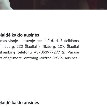
aidė kaklo ausinės
as visoje Lietuvoje per 1-2 d. d. Suteikiama
niaus g. 230 Šiauliai / Tilžės g. 107, Šiauliai
askambinę telefonu +37063977277 2. Parašę
rsietis/1more- omthing- airfree- kaklo- ausines-
aidė kaklo ausinės