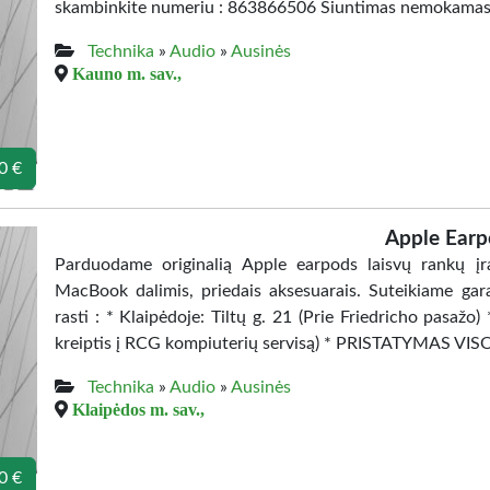
skambinkite numeriu : 863866506 Siuntimas nemokamas i
Technika
»
Audio
»
Ausinės
Kauno m. sav.,
0 €
Apple Earp
Parduodame originalią Apple earpods laisvų rankų įr
MacBook dalimis, priedais aksesuarais. Suteikiame gara
rasti : * Klaipėdoje: Tiltų g. 21 (Prie Friedricho pasažo) 
kreiptis į RCG kompiuterių servisą) * PRISTATYMAS VIS
Technika
»
Audio
»
Ausinės
Klaipėdos m. sav.,
0 €