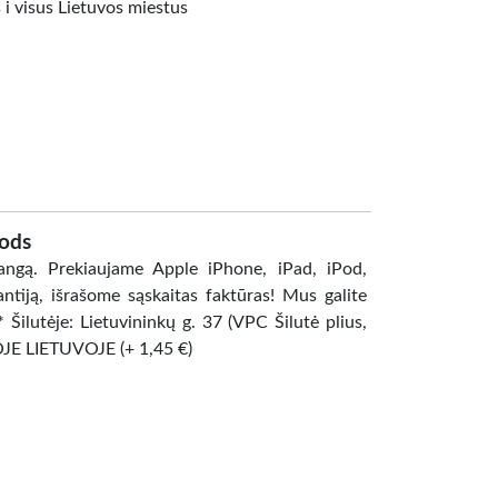
 visus Lietuvos miestus
ods
angą. Prekiaujame Apple iPhone, iPad, iPod,
ntiją, išrašome sąskaitas faktūras! Mus galite
* Šilutėje: Lietuvininkų g. 37 (VPC Šilutė plius,
OJE LIETUVOJE (+ 1,45 €)