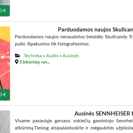
0 €
Parduodamos naujos Skullcan
Parduodamos naujos nenaudotos belaidės Skullcandy Tru
puiki. Išpakuotos tik fotografavimui.
Technika
»
Audio
»
Ausinės
Elektrėnų sav.,
0 €
Ausinės SENNHEISER 
Visame pasaulyje garsaus vokiečių gamintojo Sennhei
atkūrimą.Tiesiog atsipalaiduokite ir mėgaukitės užplūs