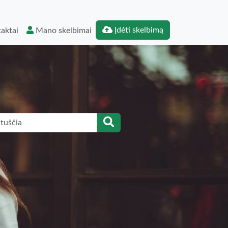
Įdėti skelbimą
aktai
Mano skelbimai