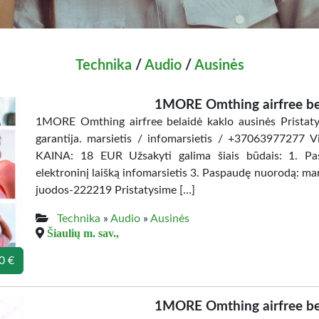
Technika
/
Audio
/
Ausinės
1MORE Omthing airfree bel
1MORE Omthing airfree belaidė kaklo ausinės Pristatym
garantija. marsietis / infomarsietis / +37063977277 Vil
KAINA: 18 EUR Užsakyti galima šiais būdais: 1. P
elektroninį laišką infomarsietis 3. Paspaudę nuorodą: ma
juodos-222219 Pristatysime […]
Technika
»
Audio
»
Ausinės
Šiaulių m. sav.,
0 €
1MORE Omthing airfree bel