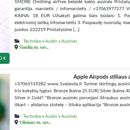
1MORE Omthing airfree belaidė kaklo ausinės Pristatym
garantija. marsietis / infomarsietis / +37063977277 Vil
KAINA: 18 EUR Užsakyti galima šiais būdais: 1. P
elektroninį laišką infomarsietis 3. Paspaudę nuorodą: ma
juodos-222219 Pristatysime […]
Technika
»
Audio
»
Ausinės
Šiaulių m. sav.,
0 €
Apple Airpods stiliaus 
+37065519282 www.1valanda.lt Turime skirtingų ausinių 
tris kokybių lygius: Bronze (kaina 25 EUR) Silver (kaina 
Silver ir Gold? *Bronze ausinės poruojasi ištraukus ausin
iškart – atidarius stotelę – iššoka aplikacija *Bronze aus
Technika
»
Audio
»
Ausinės
Vilniaus m. sav.,