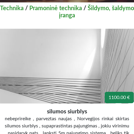
Technika
/
Pramoninė technika
/
Šildymo, šaldymo
įranga
1100.00 €
silumos siurblys
nebeprireike , parveztas naujas , Norvegijos rinkai skirtas
silumos siurblys , supaprastintas pajungimas , jokiu virinimu
, pasidaryk pats , lanksti 5m pajungimo sistema , beliks tik