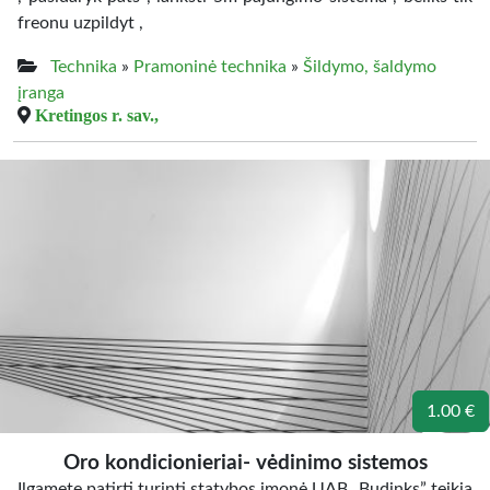
freonu uzpildyt ,
Technika
»
Pramoninė technika
»
Šildymo, šaldymo
įranga
Kretingos r. sav.,
1.00 €
Oro kondicionieriai- vėdinimo sistemos
Ilgametę patirtį turinti statybos įmonė UAB „Budinks” teikia