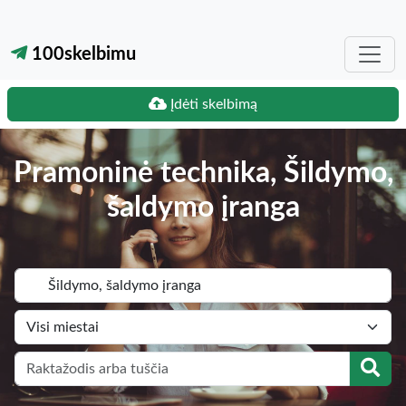
100skelbimu
Įdėti skelbimą
Pramoninė technika, Šildymo,
šaldymo įranga