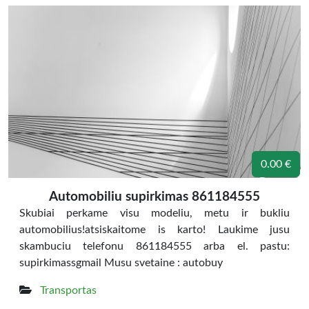
0.00 €
Automobiliu supirkimas 861184555
Skubiai perkame visu modeliu, metu ir bukliu
automobilius!atsiskaitome is karto! Laukime jusu
skambuciu telefonu 861184555 arba el. pastu:
supirkimassgmail Musu svetaine : autobuy
Transportas