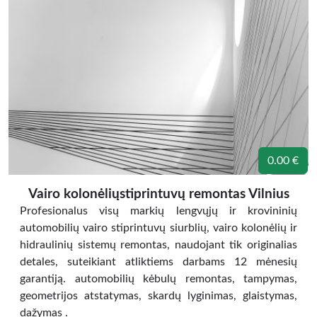
0.00 €
Vairo kolonėliųstiprintuvų remontas Vilnius
Profesionalus visų markių lengvųjų ir krovininių
automobilių vairo stiprintuvų siurblių, vairo kolonėlių ir
hidraulinių sistemų remontas, naudojant tik originalias
detales, suteikiant atliktiems darbams 12 mėnesių
garantiją. automobilių kėbulų remontas, tampymas,
geometrijos atstatymas, skardų lyginimas, glaistymas,
dažymas .