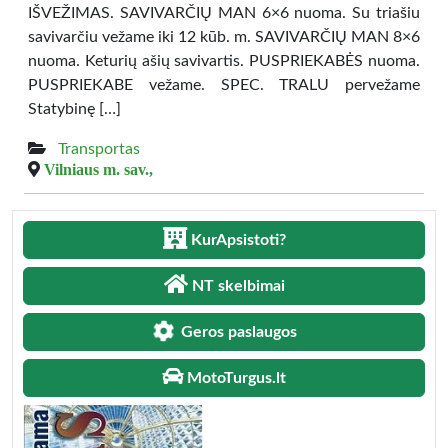
IŠVEŽIMAS. SAVIVARČIŲ MAN 6×6 nuoma. Su triašiu
savivarčiu vežame iki 12 kūb. m. SAVIVARČIŲ MAN 8×6
nuoma. Keturių ašių savivartis. PUSPRIEKABĖS nuoma.
PUSPRIEKABE vežame. SPEC. TRALU pervežame
Statybinę […]
Transportas
Vilniaus m. sav.,
KurApsistoti?
NT skelbimai
Geros paslaugos
MotoTurgus.lt