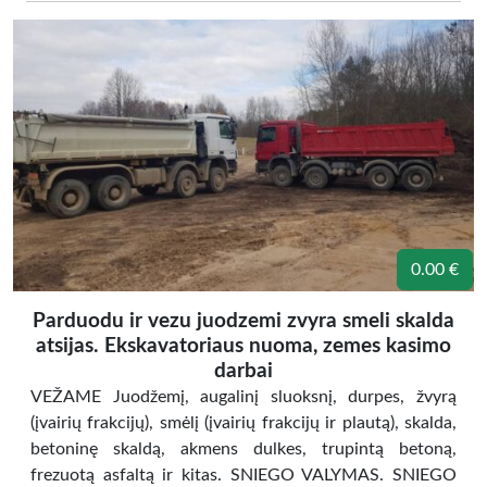
0.00 €
Parduodu ir vezu juodzemi zvyra smeli skalda
atsijas. Ekskavatoriaus nuoma, zemes kasimo
darbai
VEŽAME Juodžemį, augalinį sluoksnį, durpes, žvyrą
(įvairių frakcijų), smėlį (įvairių frakcijų ir plautą), skalda,
betoninę skaldą, akmens dulkes, trupintą betoną,
frezuotą asfaltą ir kitas. SNIEGO VALYMAS. SNIEGO