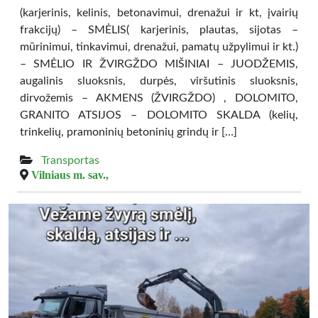
(karjerinis, kelinis, betonavimui, drenažui ir kt, įvairių
frakcijų) – SMĖLIS( karjerinis, plautas, sijotas –
mūrinimui, tinkavimui, drenažui, pamatų užpylimui ir kt.)
– SMĖLIO IR ŽVIRGŽDO MIŠINIAI – JUODŽEMIS,
augalinis sluoksnis, durpės, viršutinis sluoksnis,
dirvožemis – AKMENS (ŽVIRGŽDO) , DOLOMITO,
GRANITO ATSIJOS – DOLOMITO SKALDA (kelių,
trinkelių, pramoninių betoninių grindų ir […]
Transportas
Vilniaus m. sav.,