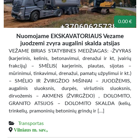
0.00 €
Nuomojame EKSKAVATORIAUS Vezame
juodzemi zvyra augalini skalda atsijas
VEŽAME BIRIAS STATYBINES MEDŽIAGAS: -ŽVYRAS
(karjerinis, kelinis, betonavimui, drenažui ir kt, įvairių
frakcijų) – SMĖLIS( karjerinis, plautas, sijotas –
mūrinimui, tinkavimui, drenažui, pamatų užpylimui ir kt.)
– SMĖLIO IR ŽVIRGŽDO MIŠINIAI – JUODŽEMIS,
augalinis sluoksnis, durpės, viršutinis sluoksnis,
dirvožemis – AKMENS (ŽVIRGŽDO) , DOLOMITO,
GRANITO ATSIJOS – DOLOMITO SKALDA (kelių,
trinkelių, pramoninių betoninių grindų ir […]
Transportas
Vilniaus m. sav.,