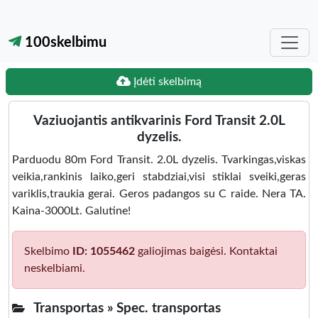
100skelbimu
Įdėti skelbimą
Vaziuojantis antikvarinis Ford Transit 2.0L
dyzelis.
Parduodu 80m Ford Transit. 2.0L dyzelis. Tvarkingas,viskas
veikia,rankinis laiko,geri stabdziai,visi stiklai sveiki,geras
variklis,traukia gerai. Geros padangos su C raide. Nera TA.
Kaina-3000Lt. Galutine!
Skelbimo
ID: 1055462
galiojimas baigėsi. Kontaktai
neskelbiami.
Transportas »
Spec. transportas