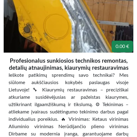
0.00 €
Profesionalus sunkiosios technikos remontas,
detalių atnaujinimas, kiaurymių restauravimas
Ieškote patikimų sprendimų savo technikai? Mes
siūlome aukščiausios kokybės paslaugas visoje
Lietuvoje! 🔧 Kiaurymių restauravimas – preciziškai
atkuriame susidėvėjusias ar pažeistas kiaurymes,
užtikrinant ilgaamžiškumą ir tikslumą. ⚙️ Tekinimas –
atliekame įvairaus sudėtingumo tekinimo darbus pagal
individualius poreikius. 🔥 Virinimas: Ketaus virinimas
Aliuminio virinimas Nerūdijančio plieno virinimas
Dirbame su modernia įranga, garantuojame darbų