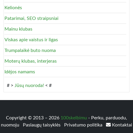
Kelionės
Patarimai, SEO straipsniai
Mainu klubas
Viskas apie vaistus ir ligas
Trumpalaikė buto nuoma
Moterų klubas, interjeras
Idėjos namams
# >
Jūsų nuoroda!
< #
Copyright © 2013 – 2026
100skelbimu
- Perku, parduodu,
nuomoju
Paslaugų taisyklės
Privatumo politika
Kontaktai