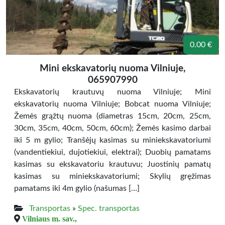
0.00 €
Mini ekskavatorių nuoma Vilniuje,
065907990
Ekskavatorių krautuvų nuoma Vilniuje; Mini
ekskavatorių nuoma Vilniuje; Bobcat nuoma Vilniuje;
Žemės grąžtų nuoma (diametras 15cm, 20cm, 25cm,
30cm, 35cm, 40cm, 50cm, 60cm); Žemės kasimo darbai
iki 5 m gylio; Tranšėjų kasimas su miniekskavatoriumi
(vandentiekiui, dujotiekiui, elektrai); Duobių pamatams
kasimas su ekskavatoriu krautuvu; Juostinių pamatų
kasimas su miniekskavatoriumi; Skylių gręžimas
pamatams iki 4m gylio (našumas […]
Transportas
»
Spec. transportas
Vilniaus m. sav.,