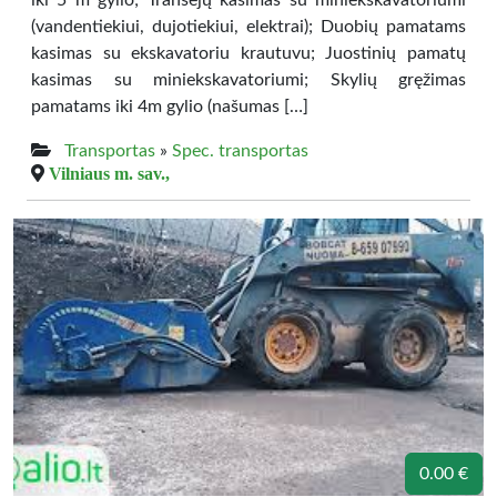
iki 5 m gylio; Tranšėjų kasimas su miniekskavatoriumi
(vandentiekiui, dujotiekiui, elektrai); Duobių pamatams
kasimas su ekskavatoriu krautuvu; Juostinių pamatų
kasimas su miniekskavatoriumi; Skylių gręžimas
pamatams iki 4m gylio (našumas […]
Transportas
»
Spec. transportas
Vilniaus m. sav.,
0.00 €