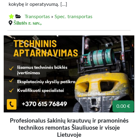
kokybę ir operatyvumą. […]
Transportas
»
Spec. transportas
Šilutės r. sav.,
0.00 €
Profesionalus šakinių krautuvų ir pramoninės
technikos remontas Šiauliuose ir visoje
Lietuvoje