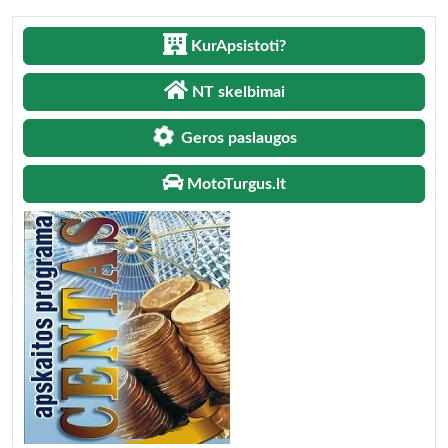
KurApsistoti?
NT skelbimai
Geros paslaugos
MotoTurgus.lt