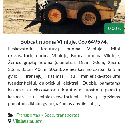
0.00 €
Bobcat nuoma Vilniuje, 067649574,
Ekskavatorių krautuvų nuoma Vilniuje; Mini
ekskavatorių nuoma Vilniuje; Bobcat nuoma Vilniuje;
Žemės grąžtų nuoma (diametras 15cm, 20cm, 25cm,
30cm, 35cm, 40cm, 50cm); Žemės kasimo darbai iki 5 m
gylio; Tranšėjų kasimas su miniekskavatoriumi
(vandentiekiui, dujotiekiui, elektrai); Duobių pamatams
kasimas su ekskavatoriu krautuvu; Juostinių pamatų
kasimas su miniekskavatoriumi; Skylių gręžimas
pamatams iki 4m gylio (našumas apytiksliai […]
Transportas
»
Spec. transportas
Vilniaus m. sav.,