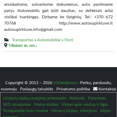
atsiskaitome, sutvarkome dokumenus, auto pasiimame
patys. Automobilis gali būti daužtas, su defektais arba
visiškai tvarkingas. Dirbame be išeiginių. Tel.: +370 672
70768 http://www.autosupirktuve.lt
autosupirktuve.info@gmail.com
Transportas
»
Automobiliai
»
Ford
Vilniaus m. sav.,
Copyright © 2013 – 2026
100skelbimu
- Perku, parduodu,
nuomoju
Paslaugų taisyklės
Privatumo politika
Kontaktai
Užsienio kalbų mokymo priemonės
Kelionės
Patarimai,
SEO straipsniai
Mainu klubas
Viskas apie vaistus ir ligas
Trumpalaikė buto nuoma
Moterų klubas, interjeras
Idėjos