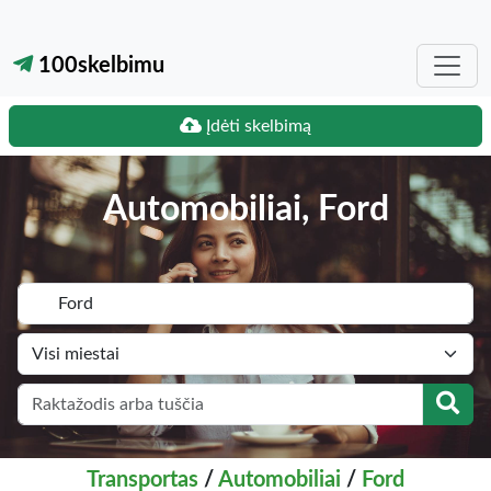
100skelbimu
Įdėti skelbimą
Automobiliai, Ford
Transportas
/
Automobiliai
/
Ford