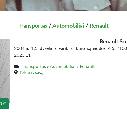
Transportas
/
Automobiliai
/
Renault
Renault Sc
2004m. 1,5 dyzelinis variklis, kuro sąnaudos 4,5 l/100
2020.11.
Transportas
»
Automobiliai
»
Renault
Telšių r. sav.,
0 €