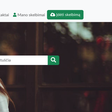
Įdėti skelbimą
aktai
Mano skelbimai